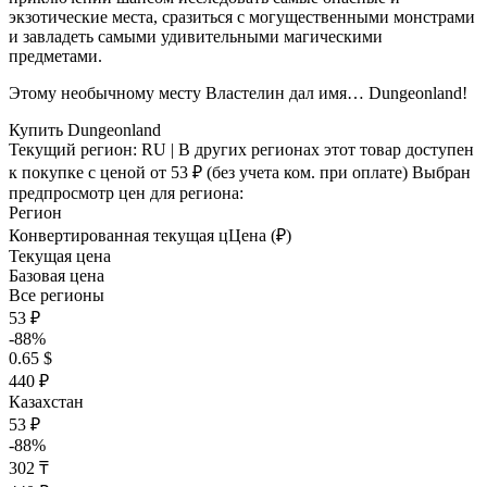
экзотические места, сразиться с могущественными монстрами
и завладеть самыми удивительными магическими
предметами.
Этому необычному месту Властелин дал имя… Dungeonland!
Купить Dungeonland
Текущий регион:
RU
| В других регионах этот товар доступен
к покупке с ценой
от 53 ₽
(без учета ком. при оплате)
Выбран
предпросмотр цен для региона:
Регион
Конвертированная текущая ц
Ц
ена (₽)
Текущая цена
Базовая цена
Все регионы
53 ₽
-88%
0.65 $
440 ₽
Казахстан
53 ₽
-88%
302 ₸