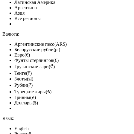
Латинская Америка
Аргентина
Азия
Все регионы
Валюта:
Аргентинские песо(AR$)
Белорусские рубли(р.)
Евро(€)
Фунты стерлингов(£)
Грузинские лари(₾)
Тенге(₸)
Злоты(zł)
Рубли(₽)
Турецкие лиры(₺)
Гривны(₴)
Доллары($)
Язык:
English
Русский