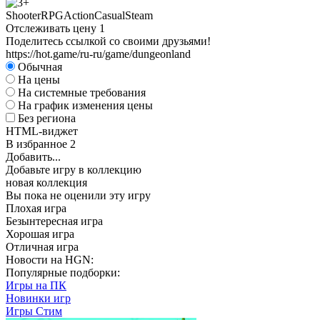
Shooter
RPG
Action
Casual
Steam
Отслеживать цену
1
Поделитесь ссылкой со своими друзьями!
https://hot.game/ru-ru/game/dungeonland
Обычная
На цены
На системные требования
На график изменения цены
Без региона
HTML-виджет
В избранное
2
Добавить...
Добавьте игру в коллекцию
новая коллекция
Вы пока не оценили эту игру
Плохая игра
Безынтересная игра
Хорошая игра
Отличная игра
Новости на HGN:
Популярные подборки:
Игры на ПК
Новинки игр
Игры Стим