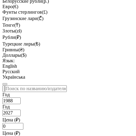
Белорусские рубли(р.)
Евро(€)
Фунты стерлингов(£)
Грузинские лари(₾)
Тенге(₸)
Злоты(zł)
Рубли(₽)
Турецкие лиры(₺)
Гривны(₴)
Доллары($)
Язык:
English
Русский
Українська
Год
Год
Цена (₽)
Цена (₽)