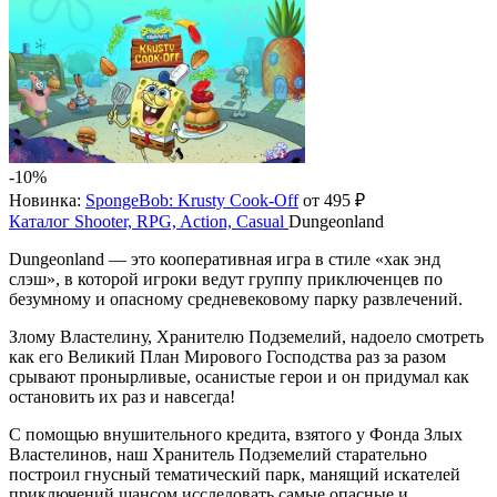
-10%
Новинка:
SpongeBob: Krusty Cook-Off
от 495 ₽
Каталог
Shooter, RPG, Action, Casual
Dungeonland
Dungeonland — это кооперативная игра в стиле «хак энд
слэш», в которой игроки ведут группу приключенцев по
безумному и опасному средневековому парку развлечений.
Злому Властелину, Хранителю Подземелий, надоело смотреть
как его Великий План Мирового Господства раз за разом
срывают пронырливые, осанистые герои и он придумал как
остановить их раз и навсегда!
С помощью внушительного кредита, взятого у Фонда Злых
Властелинов, наш Хранитель Подземелий старательно
построил гнусный тематический парк, манящий искателей
приключений шансом исследовать самые опасные и