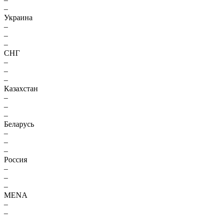
–
Украина
–
–
–
СНГ
–
–
–
Казахстан
–
–
–
Беларусь
–
–
–
Россия
–
–
–
MENA
–
–