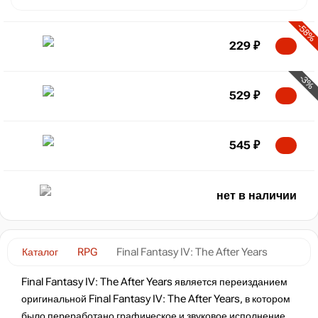
-58%
229
₽
-3%
529
₽
545
₽
нет в наличии
Каталог
RPG
Final Fantasy IV: The After Years
Final Fantasy IV: The After Years является переизданием
оригинальной Final Fantasy IV: The After Years, в котором
было переработано графическое и звуковое исполнение.