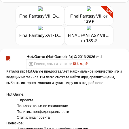
-80%
Final Fantasy VII: Ever Crisis
Final Fantasy VIII
от
139 ₽
Final Fantasy XVI - Deluxe Edition
FINAL FANTASY VII (2026)
от 139 ₽
Hot.Game
(Hot-Game.info) © 2013-2026
v4.1
Регион, язык и валюта:
RU, ru, ₽
Каталог игр Hot.Game предоставляет максимальное количество игр и
ведущих магазинов. Вы легко сможете найти игру, сравнить цены,
выбрать интернет-магазин и купить игру по выгодной цене!
Hot.Game:
О проекте
Пользовательское соглашение
Политика конфиденциальности
Статистика
проекта
Полезное:
Автосравнение ПК с сис.требованиями игр