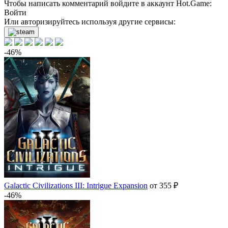
нет в наличии
Чтобы написать комментарий войдите в аккаунт
Hot.Game
:
Market
Войти
Или авторизируйтесь используя другие сервисы:
нет в наличии
нет в наличии
-46%
нет в наличии
нет в наличии
нет в наличии
Galactic Civilizations III: Intrigue Expansion
от 355 ₽
-46%