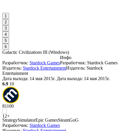
1
2
3
4
5
6
Galactic Civilizations III
(
Windows
)
Инфо
Разработчик:
Stardock Games
Разработчик: Stardock Games
Издатель:
Stardock Entertainment
Издатель: Stardock
Entertainment
Дата выхода:
14 мая 2015г.
Дата выхода: 14 мая 2015г.
6.9
10
81
100
Strategy
Simulator
Epic Games
Steam
GoG
Разработчик:
Stardock Games
Издатель:
Stardock Entertainment