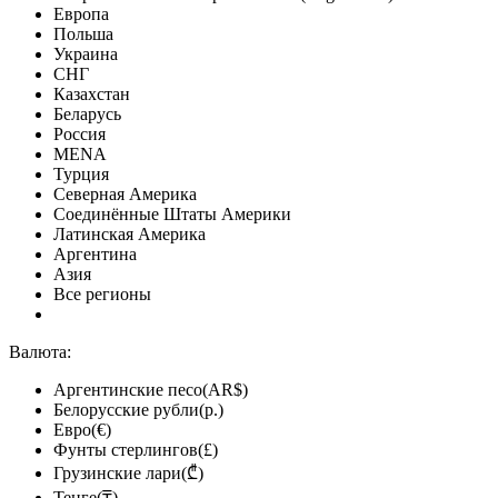
Европа
Польша
Украина
СНГ
Казахстан
Беларусь
Россия
MENA
Турция
Северная Америка
Соединённые Штаты Америки
Латинская Америка
Аргентина
Азия
Все регионы
Валюта:
Аргентинские песо(AR$)
Белорусские рубли(р.)
Евро(€)
Фунты стерлингов(£)
Грузинские лари(₾)
Тенге(₸)