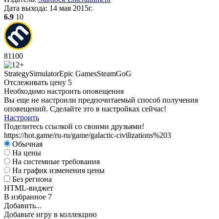
Дата выхода:
14 мая 2015г.
6.9
10
81
100
Strategy
Simulator
Epic Games
Steam
GoG
Отслеживать цену
5
Необходимо настроить оповещения
Вы еще не настроили предпочитаемый способ получения
оповещений. Сделайте это в настройках сейчас!
Настроить
Поделитесь ссылкой со своими друзьями!
https://hot.game/ru-ru/game/galactic-civilizations%203
Обычная
На цены
На системные требования
На график изменения цены
Без региона
HTML-виджет
В избранное
7
Добавить...
Добавьте игру в коллекцию