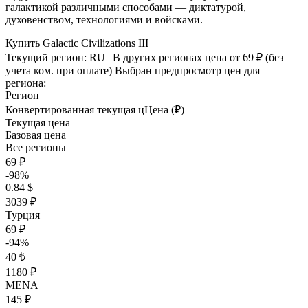
галактикой различными способами — диктатурой,
духовенством, технологиями и войсками.
Купить Galactic Civilizations III
Текущий регион:
RU
| В других регионах цена
от 69 ₽
(без
учета ком. при оплате)
Выбран предпросмотр цен для
региона:
Регион
Конвертированная текущая ц
Ц
ена (₽)
Текущая цена
Базовая цена
Все регионы
69 ₽
-98%
0.84 $
3039 ₽
Турция
69 ₽
-94%
40 ₺
1180 ₽
MENA
145 ₽