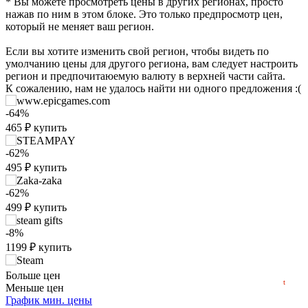
* Вы можете просмотреть цены в других регионах, просто
нажав по ним в этом блоке. Это только предпросмотр цен,
который не меняет ваш регион.
Если вы хотите изменить свой регион, чтобы видеть по
умолчанию цены для другого региона, вам следует настроить
регион и предпочитаюемую валюту в верхней части сайта.
К сожалению, нам не удалось найти ни одного предложения :(
-64%
465
₽
купить
₽
-62%
max
1599
495
₽
купить
1,500
-62%
1,000
499
₽
купить
500
-8%
1199
₽
купить
min
0
0
2016
2018
2020
2022
2024
2026
1300
₽
купить
Больше цен
t
Market
Меньше цен
График мин. цены