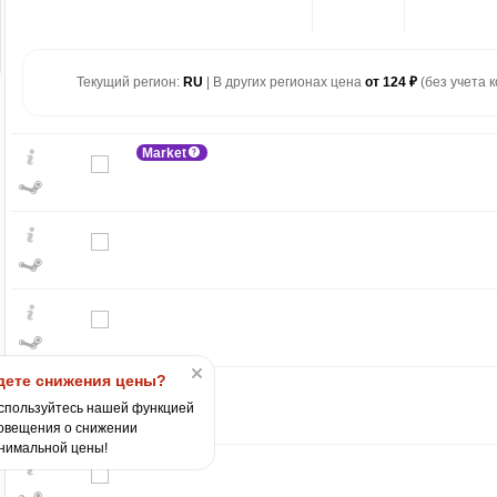
Текущий регион:
RU
| В других регионах цена
от 124 ₽
(без учета к
Market
₽
max
1199
1,200
ете снижения цены?
1,000
спользуйтесь нашей функцией
800
овещения о снижении
600
нимальной цены!
400