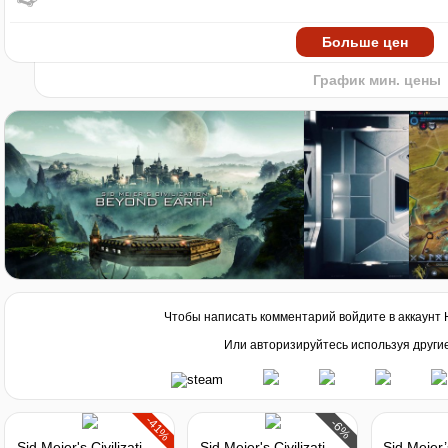
200
min
129
2016
2018
2020
2022
Больше цен
График мин. цены
Чтобы написать комментарий войдите в аккаунт
Или авторизируйтесь используя други
-41%
-6%
Sid Meier's Civilization: Beyond Earth - Rising Tide
Sid Meier's Civilization: Beyond Earth - The Collection