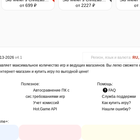
от 699 ₽
от 2227 ₽
от
013-2026
v4.1
Регион, язык и валюта:
RU, 
авляет максимальное количество игр и ведущих магазинов. Вы легко сможете
интернет-магазин и купить игру по выгодной цене!
Полезное:
Помощь:
Автосравнение ПК с
FAQ
сис.требованиями игр
Служба поддержки
Учет комиссий
Как купить игру?
Hot.Game API
Нашли ошибку?
ame+
: