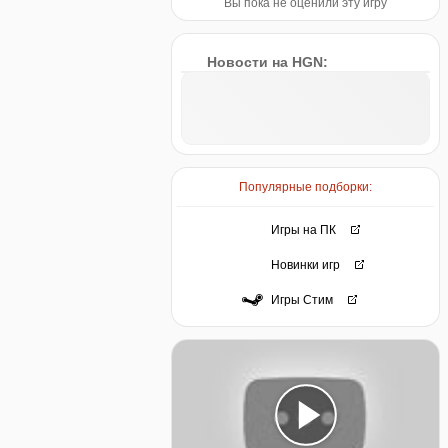
Вы пока не оценили эту игру
Новости на HGN:
Популярные подборки:
Игры на ПК
Новинки игр
Игры Стим