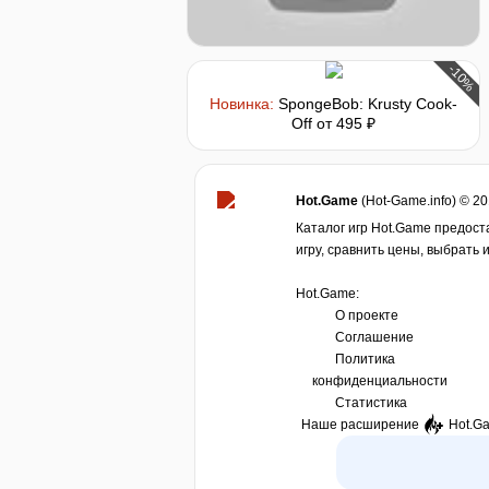
-10%
Новинка:
SpongeBob: Krusty Cook-
Off
от 495 ₽
Hot.Game
(Hot-Game.info) © 2
Каталог игр Hot.Game предост
игру, сравнить цены, выбрать 
Hot.Game:
О проекте
Соглашение
Политика
конфиденциальности
Статистика
Наше расширение
Hot.G