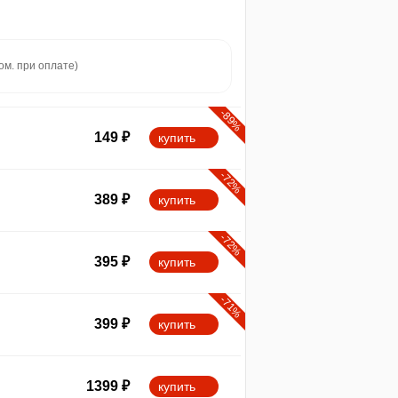
ом. при оплате)
-89%
149
₽
купить
-72%
389
₽
купить
-72%
395
₽
купить
-71%
399
₽
купить
1399
₽
купить