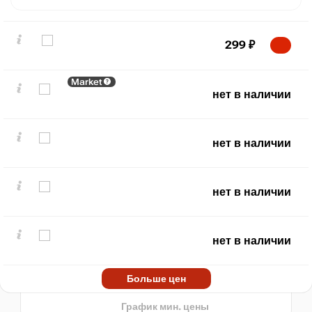
299
₽
Market
нет в наличии
нет в наличии
₽
max
2019
2,000
нет в наличии
1,500
1,000
500
нет в наличии
min
29
0
2020
2025
Больше цен
t
нет в наличии
График мин. цены