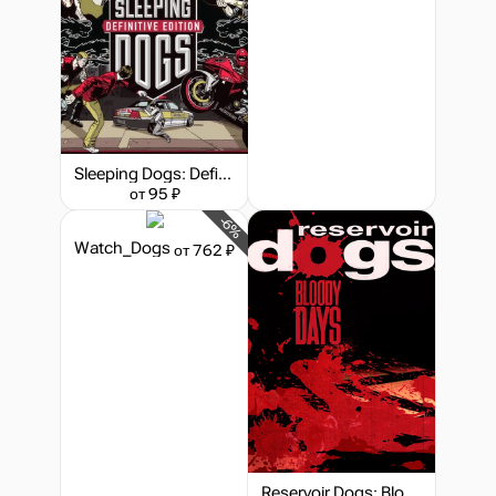
Sleeping Dogs: Definitive Edition
от 95 ₽
-6%
Watch_Dogs
от 762 ₽
Reservoir Dogs: Bloody Days