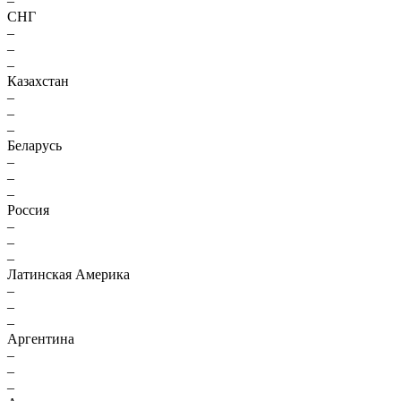
–
СНГ
–
–
–
Казахстан
–
–
–
Беларусь
–
–
–
Россия
–
–
–
Латинская Америка
–
–
–
Аргентина
–
–
–