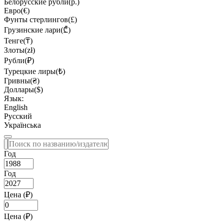
Белорусские рубли(р.)
Евро(€)
Фунты стерлингов(£)
Грузинские лари(₾)
Тенге(₸)
Злоты(zł)
Рубли(₽)
Турецкие лиры(₺)
Гривны(₴)
Доллары($)
Язык:
English
Русский
Українська
Год
Год
Цена (₽)
Цена (₽)