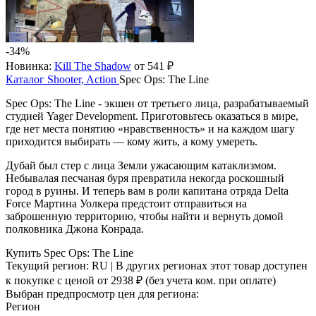
-34%
Новинка:
Kill The Shadow
от 541 ₽
Каталог
Shooter, Action
Spec Ops: The Line
Spec Ops: The Line - экшен от третьего лица, разрабатываемый
студией Yager Development. Приготовьтесь оказаться в мире,
где нет места понятию «нравственность» и на каждом шагу
приходится выбирать — кому жить, а кому умереть.
Дубай был стер с лица Земли ужасающим катаклизмом.
Небывалая песчаная буря превратила некогда роскошный
город в руины. И теперь вам в роли капитана отряда Delta
Force Мартина Уолкера предстоит отправиться на
заброшенную территорию, чтобы найти и вернуть домой
полковника Джона Конрада.
Купить Spec Ops: The Line
Текущий регион:
RU
| В других регионах этот товар доступен
к покупке с ценой
от 2938 ₽
(без учета ком. при оплате)
Выбран предпросмотр цен для региона:
Регион