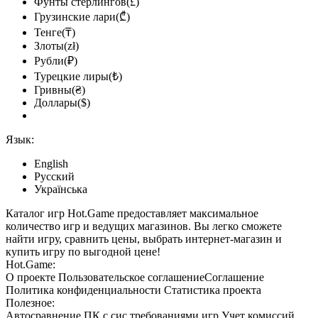
Фунты стерлингов(£)
Грузинские лари(₾)
Тенге(₸)
Злоты(zł)
Рубли(₽)
Турецкие лиры(₺)
Гривны(₴)
Доллары($)
Язык:
English
Русский
Українська
Каталог игр Hot.Game предоставляет максимальное
количество игр и ведущих магазинов. Вы легко сможете
найти игру, сравнить цены, выбрать интернет-магазин и
купить игру по выгодной цене!
Hot.Game:
О проекте
Пользовательское соглашение
Соглашение
Политика конфиденциальности
Статистика
проекта
Полезное:
Автосравнение ПК с сис.требованиями игр
Учет комиссий