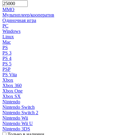
MMO
Мультиплеер/кооператив
Одиночная игра
PC
Windows
Linux
Mac
PS
PS 3
PS 4
PS 5
PSP
PS Vita
Xbox
Xbox 360
Xbox One
Xbox SX
Nintendo
Nintendo Switch
Nintendo Switch 2
Nintendo Wii
Nintendo Wii U
Nintendo 3DS
Только в наличии