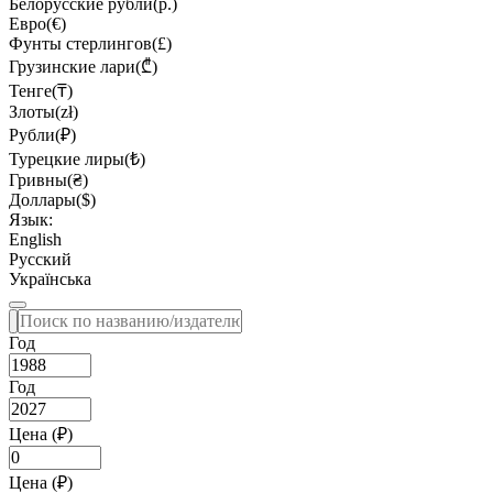
Белорусские рубли(р.)
Евро(€)
Фунты стерлингов(£)
Грузинские лари(₾)
Тенге(₸)
Злоты(zł)
Рубли(₽)
Турецкие лиры(₺)
Гривны(₴)
Доллары($)
Язык:
English
Русский
Українська
Год
Год
Цена (₽)
Цена (₽)