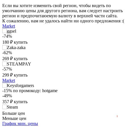
Если вы хотите изменить свой регион, чтобы видеть по
умолчанию цены для другого региона, вам следует настроить
регион и предпочитаюемую валюту в верхней части сайта.
К сожалению, нам не удалось найти ни одного предложения :(
Market
-74%
180
₽
купить
-62%
269
₽
купить
₽
max
699
-57%
600
299
₽
купить
Market
400
-15%
по промокоду:
hotgame
-49%
200
357
₽
купить
min
69
2016
2018
2020
2022
2024
2026
699
₽
купить
Больше цен
t
Меньше цен
График мин. цены
739
₽
купить