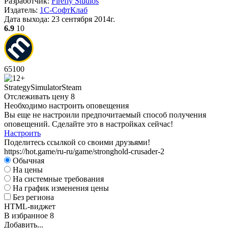
Разработчик:
Firefly Studios
Издатель:
1С-СофтКлаб
Дата выхода:
23 сентября 2014г.
6.9
10
65
100
Strategy
Simulator
Steam
Отслеживать цену
8
Необходимо настроить оповещения
Вы еще не настроили предпочитаемый способ получения
оповещений. Сделайте это в настройках сейчас!
Настроить
Поделитесь ссылкой со своими друзьями!
https://hot.game/ru-ru/game/stronghold-crusader-2
Обычная
На цены
На системные требования
На график изменения цены
Без региона
HTML-виджет
В избранное
8
Добавить...