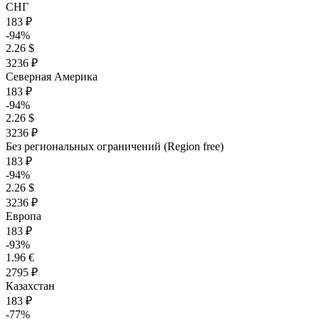
СНГ
183 ₽
-94%
2.26 $
3236 ₽
Северная Америка
183 ₽
-94%
2.26 $
3236 ₽
Без региональных ограничений (Region free)
183 ₽
-94%
2.26 $
3236 ₽
Европа
183 ₽
-93%
1.96 €
2795 ₽
Казахстан
183 ₽
-77%