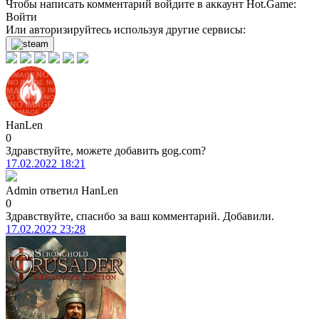
Чтобы написать комментарий войдите в аккаунт
Hot.Game
:
Войти
нет в наличии
Или авторизируйтесь используя другие сервисы:
нет в наличии
нет в наличии
нет в наличии
нет в наличии
HanLen
0
нет в наличии
Здравствуйте, можете добавить gog.com?
17.02.2022 18:21
Admin
ответил
HanLen
0
Здравствуйте, спасибо за ваш комментарий. Добавили.
17.02.2022 23:28