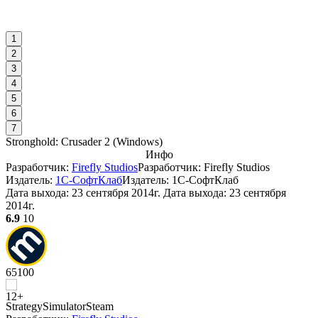
1
2
3
4
5
6
7
Stronghold: Crusader 2
(
Windows
)
Инфо
Разработчик:
Firefly Studios
Разработчик: Firefly Studios
Издатель:
1С-СофтКлаб
Издатель: 1С-СофтКлаб
Дата выхода:
23 сентября 2014г.
Дата выхода: 23 сентября
2014г.
6.9
10
65
100
Strategy
Simulator
Steam