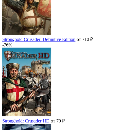
Stronghold Crusader: Definitive Edition
от 710 ₽
-76%
Stronghold: Crusader HD
от 79 ₽