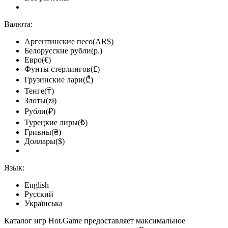
Валюта:
Аргентинские песо(AR$)
Белорусские рубли(р.)
Евро(€)
Фунты стерлингов(£)
Грузинские лари(₾)
Тенге(₸)
Злоты(zł)
Рубли(₽)
Турецкие лиры(₺)
Гривны(₴)
Доллары($)
Язык:
English
Русский
Українська
Каталог игр Hot.Game предоставляет максимальное