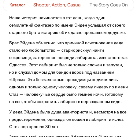
Каталог
Shooter, Action, Casual
The Story Goes On
Наша история начинается в тот день, когда один
семилетний фантазер по имени Эйден услышал от своего
старшего брата историю об их давно пропавшем дедушке.
Брат Эйдена объяснил, что причиной исчезновения деда
стало его любопытство — старик рискнул найти
сокровище, затерянное посреди лабиринта, известного как
Одиссея. Этот лабиринт был не только сложен и запутан,
но и служил домом для бандой воров под названием
«Шрам». Эти безжалостные проходимцы подчинялись
одному и только одному человеку, своему лидеру по имени
Стаз — человеку чье сердце было темнее ночи, готовому
на все, чтобы сохранить лабиринт в первозданном виде.
У деда Эйдена была душа авантюриста и, несмотря на все
предостережения, однажды он вошел в лабиринт и исчез.
С тех пор прошло 30 лет.