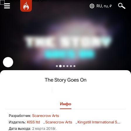
RU, ru, ₽
The Story Goes On
Инфо
Разработчик: Scarecrow Arts
Разработчик:
Scarecrow Arts
Издатель:
KISS ltd
,
Scarecrow Arts
,
Kingstill International Software Services Limited
Дата выхода: 2 марта 2018г.
Дата выхода:
2 марта 2018г.