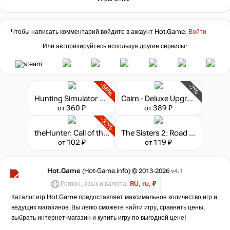
Чтобы написать комментарий войдите в аккаунт
Hot.Game
:
Войти
Или авторизируйтесь используя другие сервисы:
-56%
-7%
Hunting Simulator 2 - Bear Hunter Pack
Cairn - Deluxe Upgrade Pack
от 360 ₽
от 389 ₽
-32%
theHunter: Call of the Wild - Emerald Coast Cosmetic Pack
The Sisters 2: Road to Fame - Kigurumi
от 102 ₽
от 119 ₽
Hot.Game
(Hot-Game.info) © 2013-2026
v4.1
Регион, язык и валюта:
RU, ru, ₽
Каталог игр Hot.Game предоставляет максимальное количество игр и
ведущих магазинов. Вы легко сможете найти игру, сравнить цены,
выбрать интернет-магазин и купить игру по выгодной цене!