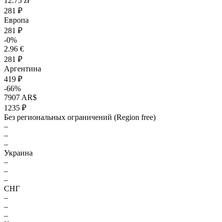
12.75 zł
281 ₽
Европа
281 ₽
-0%
2.96 €
281 ₽
Аргентина
419 ₽
-66%
7907 AR$
1235 ₽
Без региональных ограничений (Region free)
–
–
–
Украина
–
–
–
СНГ
–
–
–