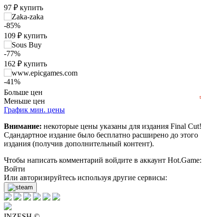
₽
97
₽
купить
max
419
400
-85%
300
109
₽
купить
200
-77%
162
₽
купить
100
min
0
0
-41%
2016
2018
2020
2022
2024
2026
419
₽
купить
Больше цен
t
Меньше цен
-2%
График мин. цены
699
₽
купить
Внимание:
некоторые цены указаны для издания Final Cut!
Сдандартное издание было бесплатно расширено до этого
710
₽
купить
издания (получив дополнительный контент).
нет в наличии
Чтобы написать комментарий войдите в аккаунт
Hot.Game
:
Войти
нет в наличии
Или авторизируйтесь используя другие сервисы:
нет в наличии
нет в наличии
INZESH ©