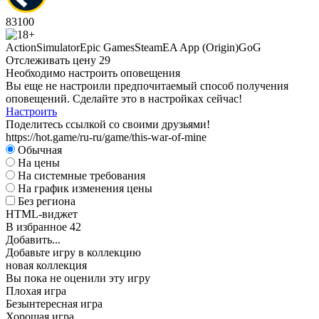
83
100
Action
Simulator
Epic Games
Steam
EA App (Origin)
GoG
Отслеживать цену
29
Необходимо настроить оповещения
Вы еще не настроили предпочитаемый способ получения
оповещений. Сделайте это в настройках сейчас!
Настроить
Поделитесь ссылкой со своими друзьями!
https://hot.game/ru-ru/game/this-war-of-mine
Обычная
На цены
На системные требования
На график изменения цены
Без региона
HTML-виджет
В избранное
42
Добавить...
Добавьте игру в коллекцию
новая коллекция
Вы пока не оценили эту игру
Плохая игра
Безынтересная игра
Хорошая игра