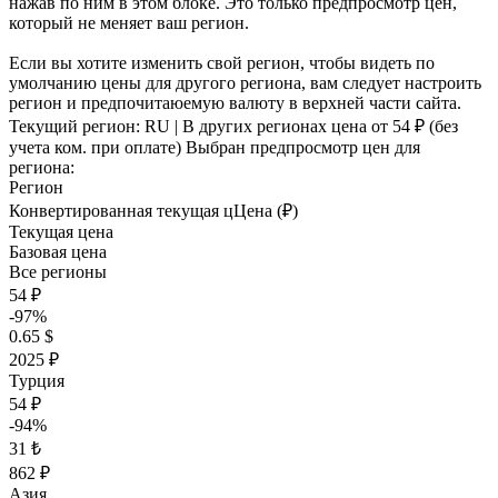
нажав по ним в этом блоке. Это только предпросмотр цен,
который не меняет ваш регион.
Если вы хотите изменить свой регион, чтобы видеть по
умолчанию цены для другого региона, вам следует настроить
регион и предпочитаюемую валюту в верхней части сайта.
Текущий регион:
RU
| В других регионах цена
от 54 ₽
(без
учета ком. при оплате)
Выбран предпросмотр цен для
региона:
Регион
Конвертированная текущая ц
Ц
ена (₽)
Текущая цена
Базовая цена
Все регионы
54 ₽
-97%
0.65 $
2025 ₽
Турция
54 ₽
-94%
31 ₺
862 ₽
Азия