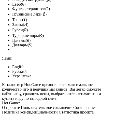
Евро(€)
Фунты стерлингов(£)
Грузинские лари(₾)
Тенге(₸)
Злоты(zł)
Рубли(₽)
Турецкие лиры(₺)
Гривны(₴)
Доллары($)
Язык:
English
Русский
Українська
Каталог игр Hot.Game предоставляет максимальное
количество игр и ведущих магазинов. Вы легко сможете
найти игру, сравнить цены, выбрать интернет-магазин и
купить игру по выгодной цене!
Hot.Game:
О проекте
Пользовательское соглашение
Соглашение
Политика конфиденциальности
Статистика
проекта