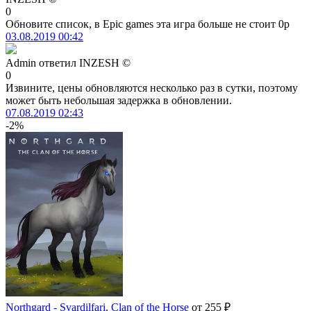
0
нет в наличии
Обновите список, в Epic games эта игра больше не стоит 0р
03.08.2019 00:42
нет в наличии
Admin
ответил
INZESH ©
нет в наличии
0
Извините, цены обновляются несколько раз в сутки, поэтому
может быть небольшая задержка в обновлении.
07.08.2019 02:43
-2%
Northgard - Svardilfari, Clan of the Horse
от 255 ₽