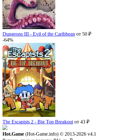
Dungeons III - Evil of the Caribbean
от 50 ₽
-64%
The Escapists 2 - Big Top Breakout
от 43 ₽
Hot.Game
(Hot-Game.info) © 2013-2026
v4.1