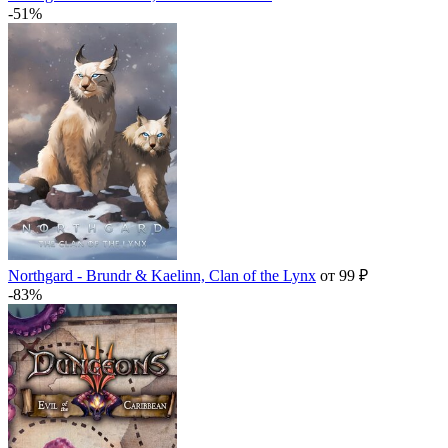
-51%
Northgard - Brundr & Kaelinn, Clan of the Lynx
от 99 ₽
-83%