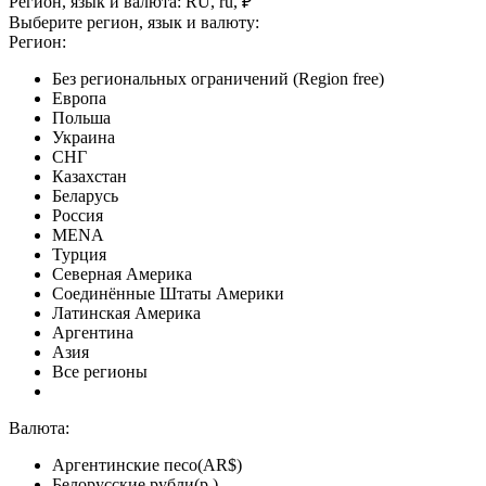
Регион, язык и валюта:
RU, ru, ₽
Выберите регион, язык и валюту:
Регион:
Без региональных ограничений (Region free)
Европа
Польша
Украина
СНГ
Казахстан
Беларусь
Россия
MENA
Турция
Северная Америка
Соединённые Штаты Америки
Латинская Америка
Аргентина
Азия
Все регионы
Валюта:
Аргентинские песо(AR$)
Белорусские рубли(р.)