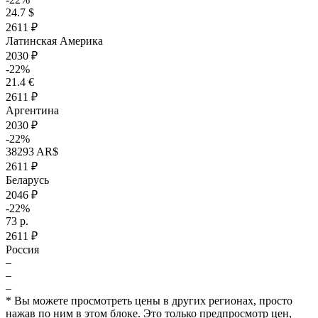
24.7 $
2611 ₽
Латинская Америка
2030 ₽
-22%
21.4 €
2611 ₽
Аргентина
2030 ₽
-22%
38293 AR$
2611 ₽
Беларусь
2046 ₽
-22%
73 р.
2611 ₽
Россия
–
₽
–
max
899
–
* Вы можете просмотреть цены в других регионах, просто
800
нажав по ним в этом блоке. Это только предпросмотр цен,