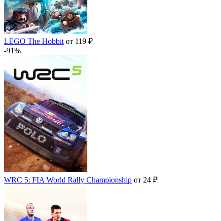
LEGO The Hobbit
от 119 ₽
-91%
WRC 5: FIA World Rally Championship
от 24 ₽