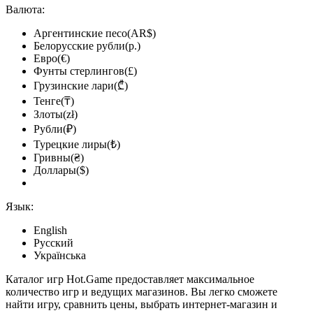
Валюта:
Аргентинские песо(AR$)
Белорусские рубли(р.)
Евро(€)
Фунты стерлингов(£)
Грузинские лари(₾)
Тенге(₸)
Злоты(zł)
Рубли(₽)
Турецкие лиры(₺)
Гривны(₴)
Доллары($)
Язык:
English
Русский
Українська
Каталог игр Hot.Game предоставляет максимальное
количество игр и ведущих магазинов. Вы легко сможете
найти игру, сравнить цены, выбрать интернет-магазин и