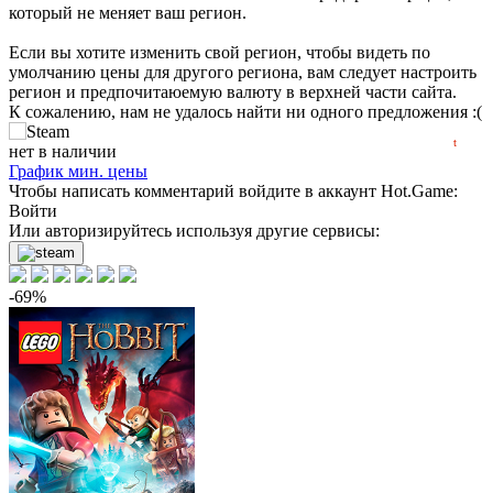
который не меняет ваш регион.
600
Если вы хотите изменить свой регион, чтобы видеть по
400
умолчанию цены для другого региона, вам следует настроить
min
224
регион и предпочитаюемую валюту в верхней части сайта.
К сожалению, нам не удалось найти ни одного предложения :(
2018
2020
2022
2024
2026
t
нет в наличии
График мин. цены
Чтобы написать комментарий войдите в аккаунт
Hot.Game
:
Войти
Или авторизируйтесь используя другие сервисы:
-69%