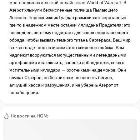
многопользовательской онлайн-игре World of Warcraft.
В
Азерот хлынули бесчисленные полчища Пылающего
Легиона. Чернокнижник Гул’дан разыскивает спрятанные
где-то в надежном месте останки Иллидана Предателя: это
последнее, чего ему недостает для свершения зловещего
обряда, чтобы вызвать темного титана Саргераса. Ваш мир
вот-вот падет под натиском этого свирепого войска. Вам
надлежит вооружиться могущественными легендарными
артефактами и заключить, вопреки добродетели, союз с
мстительными иллидари — охотниками на демонов. Они
служат Скверне, но без них вам не одолеть Легион,
алчущий хаоса и разрушения, и не уберечь Азерот от
порабощения.
Новости на HGN: