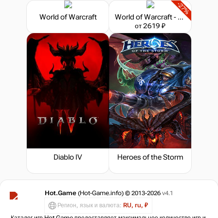
-27%
World of Warcraft
World of Warcraft - 60 дней
от 2619 ₽
Diablo IV
Heroes of the Storm
Hot.Game
(Hot-Game.info) © 2013-2026
v4.1
Регион, язык и валюта:
RU, ru, ₽
Каталог игр Hot.Game предоставляет максимальное количество игр и