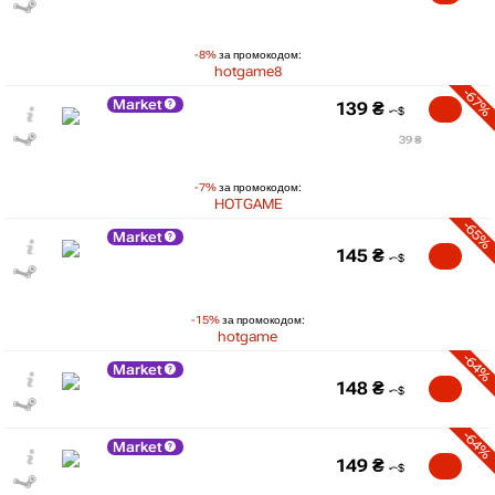
-8%
за промокодом:
hotgame8
-67%
Market
139
₴
39 ₴
-7%
за промокодом:
HOTGAME
-65%
Market
145
₴
-15%
за промокодом:
hotgame
-64%
Market
148
₴
-64%
Market
149
₴