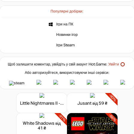
Популярні добірки:
Ігри на ПК
Новинки ігор
Ігри Steam
Щоб залишити коментар, увійдіть у свій акаунт
Hot.Game
:
Увійти
Або авторизуйтеся, використовуючи інші сервіси:
-90%
Little Nightmares II - TV Edition
Jusant
від 59 ₴
-91%
-86%
White Shadows
від
41 ₴