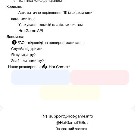
Політика конфіденційності
Корисне:
Автоматичне порівняння ПК із системними
вимогами ігор
Урахування комісій
платіжних систем
Hot.Game API
Допомога:
FAQ
– відповіді на поширені запитання
Служба підтримки
Як купити гру?
Знайшли помилку?
Наше розширення
Hot.Game+
:
support@hot-game.info
@HotGameTGBot
Зворотний зв’язок