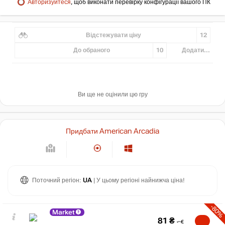
Авторизуйтеся
, щоб виконати перевірку конфігурації вашого ПК
Відстежувати ціну
12
До обраного
10
Додати...
Ви ще не оцінили цю гру
Придбати American Arcadia
Поточний регіон:
UA
| У цьому регіоні найнижча ціна!
-80%
Market
81
₴