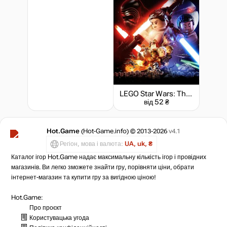
LEGO Star Wars: The Force Awakens
від 52 ₴
Hot.Game
(Hot-Game.info) © 2013-2026
v4.1
Регіон, мова і валюта:
UA, uk, ₴
Каталог ігор Hot.Game надає максимальну кількість ігор і провідних
магазинів. Ви легко зможете знайти гру, порівняти ціни, обрати
інтернет-магазин та купити гру за вигідною ціною!
Hot.Game:
Про проєкт
Користувацька угода