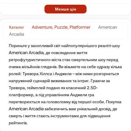
Менше цін
Каталог
Adventure, Puzzle, Platformer
American
Arcadia
Пориньте у захопливий світ найпопулярнішого реаліті-шоу
American Arcadia, де повсякденне життя
ретрофутуристичного міста стає смертельним шоу перед
очима мільйонів глядачів. Ви візьмете на себе одразу кілька
ролей: Тревора Хіллса і Анджели – між ними розгорнеться
напружений сценарій виживання та інтриг. Граючи за
Тревора, геймплей подано як класичний 2.5D-
платформер, а під управлінням Анджели гра
перетворюється на головоломку від першої особи. Покупка
American Arcadia забезпечить вам унікальний досвід, де
смерть і життя стають інструментами для підвищення
рейтингів.