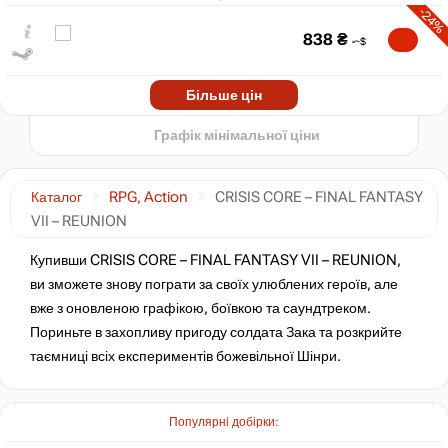
-24%
600
838
₴
min
384
400
-19%
2024
2025
2026
Market
Більше цін
t
886
₴
Графік мінімальної ціни
-18%
902
₴
Каталог
RPG, Action
CRISIS CORE – FINAL FANTASY
VII – REUNION
-18%
Market
906
₴
Купивши CRISIS CORE – FINAL FANTASY VII – REUNION,
ви зможете знову пограти за своїх улюблених героїв, але
вже з оновленою графікою, боївкою та саундтреком.
-8%
за промокодом:
hotgame8
Пориньте в захопливу пригоду солдата Зака та розкрийте
-2%
Market
таємниці всіх експериментів божевільної Шінри.
1081
₴
Популярні добірки:
-15%
за промокодом:
hotgame