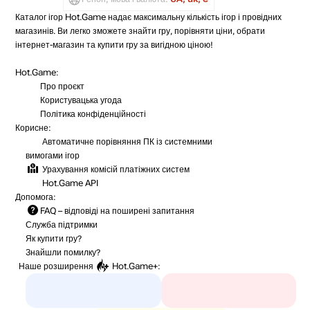
Каталог ігор Hot.Game надає максимальну кількість ігор і провідних
магазинів. Ви легко зможете знайти гру, порівняти ціни, обрати
інтернет-магазин та купити гру за вигідною ціною!
Hot.Game:
Про проєкт
Користувацька угода
Політика конфіденційності
Корисне:
Автоматичне порівняння ПК із системними
вимогами ігор
Урахування комісій
платіжних систем
Hot.Game API
Допомога:
FAQ
– відповіді на поширені запитання
Служба підтримки
Як купити гру?
Знайшли помилку?
Наше розширення
Hot.Game+
: