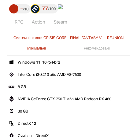
77
–
100
10
RPG
Action
Steam
Системні вимоги CRISIS CORE – FINAL FANTASY VII – REUNION
Мінімальні
Рекомендовані
Windows 11, 10 (64-bit)
Intel Core i3-3210 або AMD A8-7600
8 GB
NVIDIA GeForce GTX 750 Ti або AMD Radeon RX 460
30 GB
DirectX 12
Сумісна з DirectX