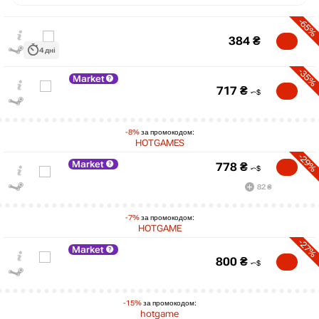
-65%
384
₴
4 дні
-35%
Market
717
₴
-8%
за промокодом:
HOTGAMES
-29%
Market
778
₴
82 ₴
-7%
за промокодом:
HOTGAME
-27%
Market
₴
800
₴
max
1099
1,000
-15%
за промокодом:
800
hotgame