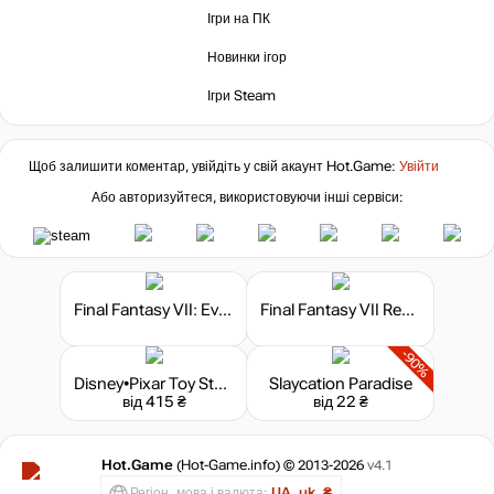
Ігри на ПК
Market
1368
₴
Новинки ігор
Ігри Steam
-15%
за промокодом:
hotgame
Щоб залишити коментар, увійдіть у свій акаунт
Hot.Game
:
Увійти
2238
₴
Або авторизуйтеся, використовуючи інші сервіси:
Market
не в наявності
Final Fantasy VII: Ever Crisis
Final Fantasy VII Remake Deluxe Edition
не в наявності
-90%
Disney•Pixar Toy Story 3
Slaycation Paradise
від 415 ₴
від 22 ₴
Hot.Game
(Hot-Game.info) © 2013-2026
v4.1
Регіон, мова і валюта:
UA, uk, ₴