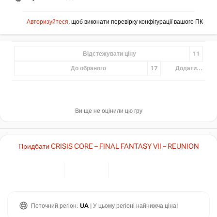
Авторизуйтеся
, щоб виконати перевірку конфігурації вашого ПК
Відстежувати ціну
11
До обраного
17
Додати...
Ви ще не оцінили цю гру
Придбати CRISIS CORE – FINAL FANTASY VII – REUNION
Поточний регіон:
UA
| У цьому регіоні найнижча ціна!