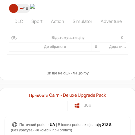
–
10
DLC
Sport
Action
Simulator
Adventure
E
Відстежувати ціну
0
До обраного
0
Додати...
Ви ще не оцінили цю гру
Придбати Cairn - Deluxe Upgrade Pack
Поточний регіон:
UA
| В інших регіонах ціна
від 212 ₴
(без урахування комісій при оплаті)