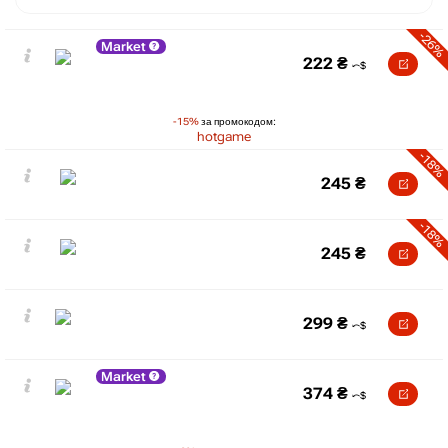
-26%
Market
222
₴
-15%
за промокодом:
hotgame
-18%
245
₴
-18%
245
₴
299
₴
Market
374
₴