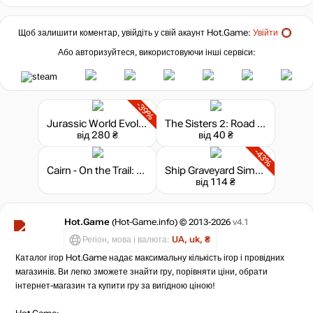
Щоб залишити коментар, увійдіть у свій акаунт
Hot.Game
:
Увійти
Або авторизуйтеся, використовуючи інші сервіси:
-39%
Jurassic World Evolution 3 - Deluxe Upgrade Pack
The Sisters 2: Road to Fame - Kigurumi
від 280 ₴
від 40 ₴
-43%
Cairn - On the Trail: Deep Water
Ship Graveyard Simulator 2 - Submarines DLC
від 114 ₴
Hot.Game
(Hot-Game.info) © 2013-2026
v4.1
Регіон, мова і валюта:
UA, uk, ₴
Каталог ігор Hot.Game надає максимальну кількість ігор і провідних
магазинів. Ви легко зможете знайти гру, порівняти ціни, обрати
інтернет-магазин та купити гру за вигідною ціною!