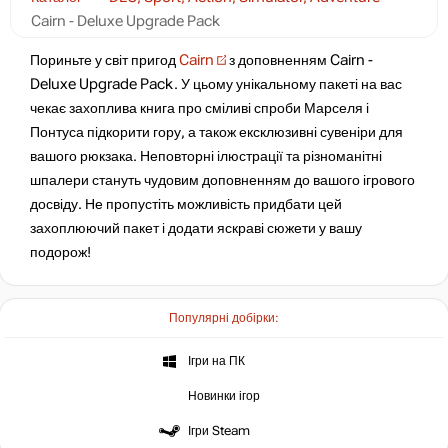
Cairn - Deluxe Upgrade Pack
Пориньте у світ пригод
Cairn
з доповненням Cairn -
Deluxe Upgrade Pack. У цьому унікальному пакеті на вас
чекає захоплива книга про сміливі спроби Марселя і
Понтуса підкорити гору, а також ексклюзивні сувеніри для
вашого рюкзака. Неповторні ілюстрації та різноманітні
шпалери стануть чудовим доповненням до вашого ігрового
досвіду. Не пропустіть можливість придбати цей
захоплюючий пакет і додати яскраві сюжети у вашу
подорож!
Популярні добірки:
Ігри на ПК
Новинки ігор
Ігри Steam