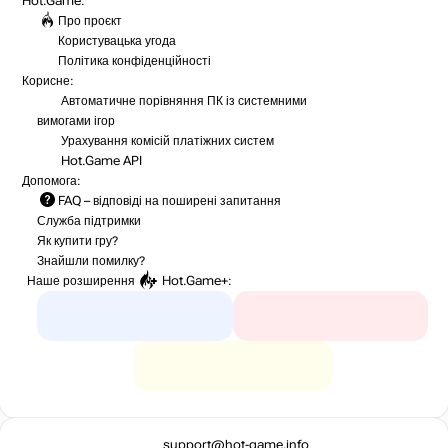
Hot.Game:
Про проєкт
Користувацька угода
Політика конфіденційності
Корисне:
Автоматичне порівняння ПК із системними
вимогами ігор
Урахування комісій
платіжних систем
Hot.Game API
Допомога:
FAQ
– відповіді на поширені запитання
Служба підтримки
Як купити гру?
Знайшли помилку?
Наше розширення
Hot.Game+
:
support@hot-game.info