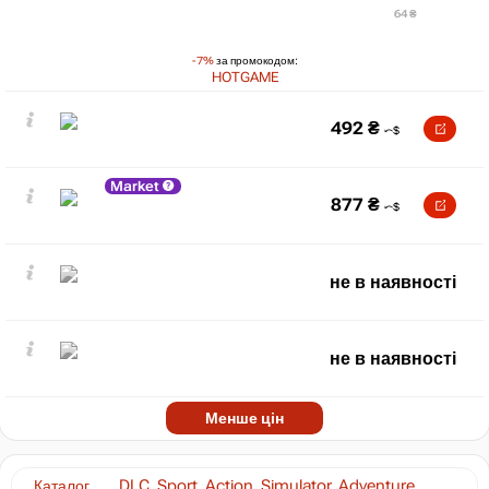
64 ₴
-7%
за промокодом:
HOTGAME
492
₴
Market
877
₴
не в наявності
не в наявності
Менше цін
Каталог
DLC, Sport, Action, Simulator, Adventure