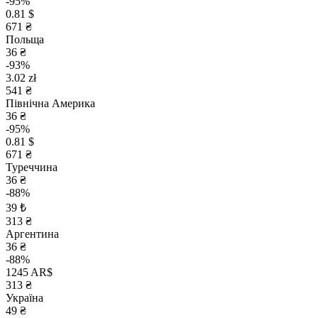
-95%
0.81 $
671 ₴
Польща
36 ₴
-93%
3.02 zł
541 ₴
Північна Америка
36 ₴
-95%
0.81 $
671 ₴
Туреччина
36 ₴
-88%
39 ₺
313 ₴
Аргентина
36 ₴
-88%
1245 AR$
313 ₴
Україна
49 ₴