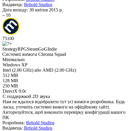
Видавець:
Behold Studios
Дата виходу:
30 квітня 2015 р.
–
10
75
100
Strategy
RPG
Steam
GoG
Indie
Системні вимоги Chroma Squad
Мінімальні
Windows XP
Intel (2.00 GHz) або AMD (2.00 GHz)
512 MB
128 MB
250 MB
DirectX 9.0c
С поддержкой 2D звука
Нам не вдалося відобразити тут усі вимоги розробника. Будь
ласка, уточніть системні вимоги на офіційному сайті.
Авторизуйтеся
, щоб виконати перевірку конфігурації вашого
ПК
Розробник:
Behold Studios
Видавець:
Behold Studios