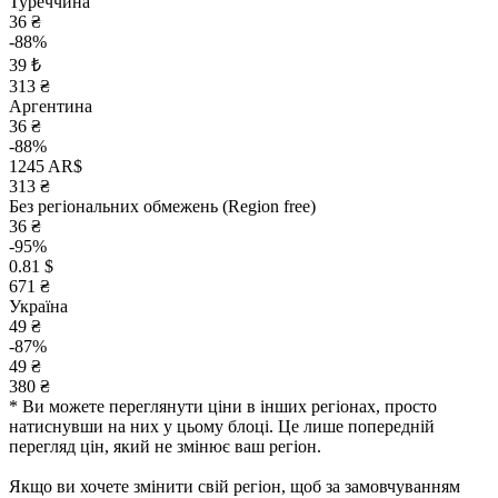
Туреччина
36 ₴
-88%
39 ₺
313 ₴
Аргентина
36 ₴
-88%
1245 AR$
313 ₴
Без регіональних обмежень (Region free)
36 ₴
-95%
0.81 $
671 ₴
Україна
49 ₴
-87%
49 ₴
380 ₴
* Ви можете переглянути ціни в інших регіонах, просто
натиснувши на них у цьому блоці. Це лише попередній
перегляд цін, який не змінює ваш регіон.
Якщо ви хочете змінити свій регіон, щоб за замовчуванням