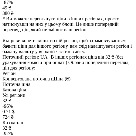
-87%
49 ₴
380 ₴
* Ви можете переглянути ціни в інших регіонах, просто
натиснувши на них у цьому блоці. Це лише попередній
перегляд цін, який не змінює ваш регіон.
Якщо ви хочете змінити свій регіон, щоб за замовчуванням
бачити ціни для іншого регіону, вам слід налаштувати регіон і
бажану валюту у верхній частині сайту.
Поточний регіон:
UA
| В інших регіонах ціна
від 32 ₴
(без
урахування комісій при оплаті)
Обрано попередній перегляд
цін для регіону:
Регіон
Конвертована поточна ц
Ц
іна (₴)
Поточна ціна
Базова ціна
Усі регіони
32 ₴
-96%
0.71 $
724 ₴
Казахстан
32 ₴
-92%