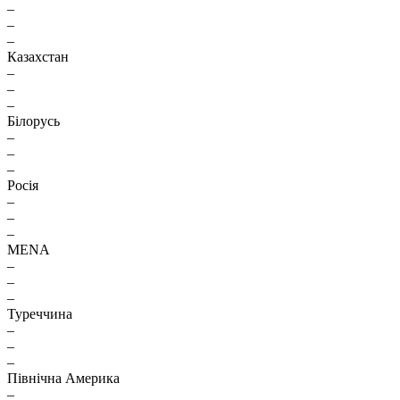
–
–
–
Казахстан
–
–
–
Білорусь
–
–
–
Росія
–
–
–
MENA
–
–
–
Туреччина
–
–
–
Північна Америка
–