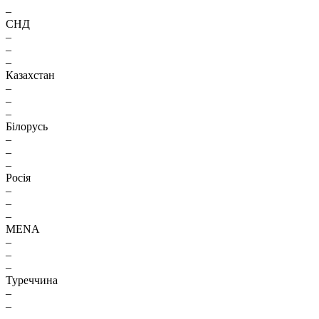
–
СНД
–
–
–
Казахстан
–
–
–
Білорусь
–
–
–
Росія
–
–
–
MENA
–
–
–
Туреччина
–
–
–