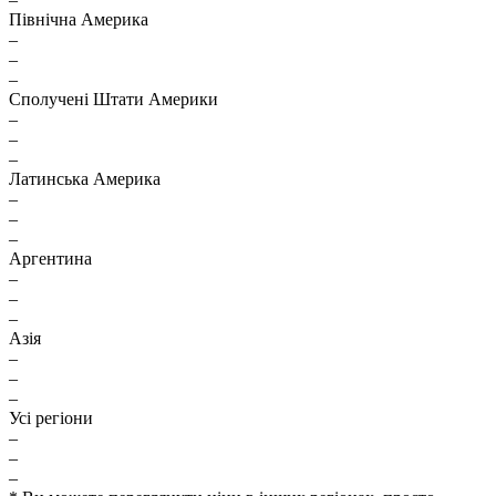
Північна Америка
–
–
–
Сполучені Штати Америки
–
–
–
Латинська Америка
–
–
–
Аргентина
–
–
–
Азія
–
–
–
Усі регіони
–
–
–