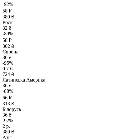
-92%
58 ₽
380 ₴
Росія
32 ₴
-89%
58 ₽
302 ₴
Європа
36 ₴
-95%
0.7 €
724 ₴
Латинська Америка
36 ₴
-88%
66 ₽
313 ₴
Білорусь
36 ₴
-92%
2 р.
380 ₴
Азія