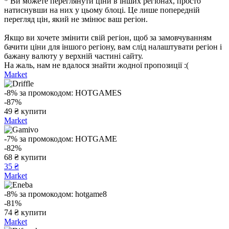
* Ви можете переглянути ціни в інших регіонах, просто
натиснувши на них у цьому блоці. Це лише попередній
перегляд цін, який не змінює ваш регіон.
Якщо ви хочете змінити свій регіон, щоб за замовчуванням
бачити ціни для іншого регіону, вам слід налаштувати регіон і
бажану валюту у верхній частині сайту.
На жаль, нам не вдалося знайти жодної пропозиції :(
Market
-8%
за промокодом:
HOTGAMES
-87%
49
₴
купити
Market
-7%
за промокодом:
HOTGAME
-82%
68
₴
купити
35 ₴
Market
-8%
за промокодом:
hotgame8
-81%
74
₴
купити
Market