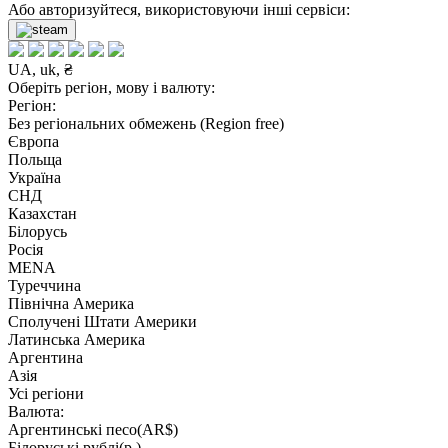
Або авторизуйтеся, використовуючи інші сервіси:
UA, uk, ₴
Оберіть регіон, мову і валюту:
Регіон:
Без регіональних обмежень (Region free)
Європа
Польща
Україна
СНД
Казахстан
Білорусь
Росія
MENA
Туреччина
Північна Америка
Сполучені Штати Америки
Латинська Америка
Аргентина
Азія
Усі регіони
Валюта:
Аргентинські песо(AR$)
Білоруські рублі(р.)