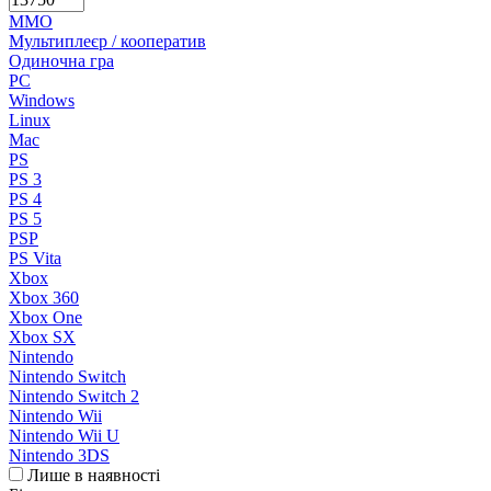
MMO
Мультиплеєр / кооператив
Одиночна гра
PC
Windows
Linux
Mac
PS
PS 3
PS 4
PS 5
PSP
PS Vita
Xbox
Xbox 360
Xbox One
Xbox SX
Nintendo
Nintendo Switch
Nintendo Switch 2
Nintendo Wii
Nintendo Wii U
Nintendo 3DS
Лише в наявності