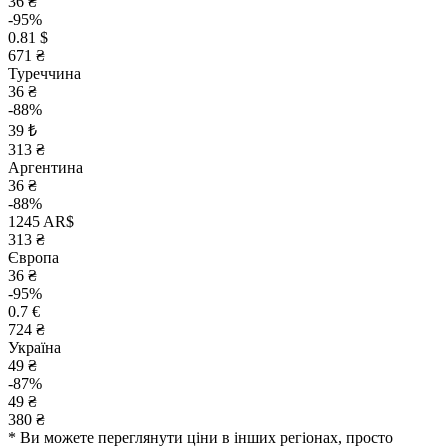
36 ₴
-95%
0.81 $
671 ₴
Туреччина
36 ₴
-88%
39 ₺
313 ₴
Аргентина
36 ₴
-88%
1245 AR$
313 ₴
Європа
36 ₴
-95%
0.7 €
724 ₴
Україна
49 ₴
-87%
49 ₴
380 ₴
* Ви можете переглянути ціни в інших регіонах, просто