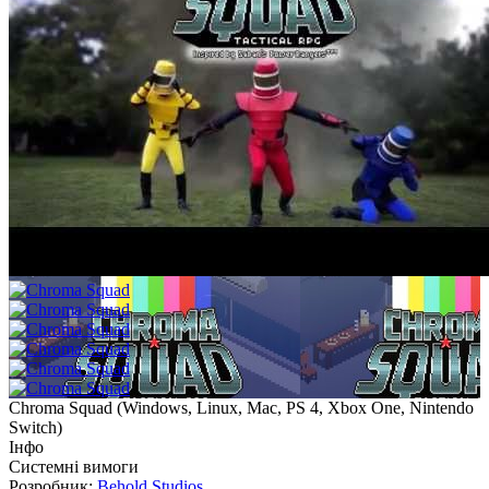
Chroma Squad
(
Windows, Linux, Mac, PS 4, Xbox One, Nintendo
Switch
)
Інфо
Системні вимоги
Розробник:
Behold Studios