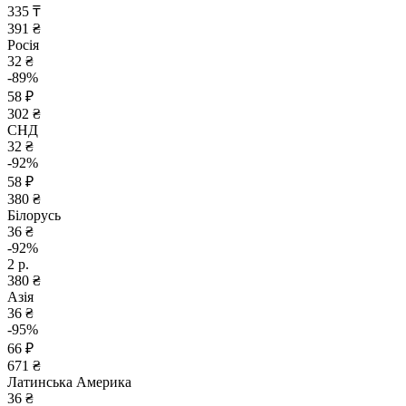
335 ₸
391 ₴
Росія
32 ₴
-89%
58 ₽
302 ₴
СНД
32 ₴
-92%
58 ₽
380 ₴
Білорусь
36 ₴
-92%
2 р.
380 ₴
Азія
36 ₴
-95%
66 ₽
671 ₴
Латинська Америка
36 ₴