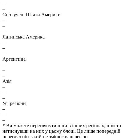
–
–
Сполучені Штати Америки
–
–
–
Латинська Америка
–
–
–
Аргентина
–
–
–
Азія
–
–
–
Усі регіони
–
–
–
* Ви можете переглянути ціни в інших регіонах, просто
натиснувши на них у цьому блоці. Це лише попередній
перегляд цін, який не змінює ваш регіон.