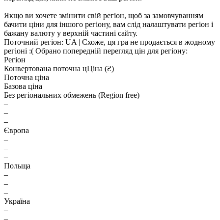
Якщо ви хочете змінити свій регіон, щоб за замовчуванням
бачити ціни для іншого регіону, вам слід налаштувати регіон і
бажану валюту у верхній частині сайту.
Поточний регіон:
UA
| Схоже, ця гра не продається в жодному
регіоні :(
Обрано попередній перегляд цін для регіону:
Регіон
Конвертована поточна ц
Ц
іна (₴)
Поточна ціна
Базова ціна
Без регіональних обмежень (Region free)
–
–
–
Європа
–
–
–
Польща
–
–
–
Україна
–
–