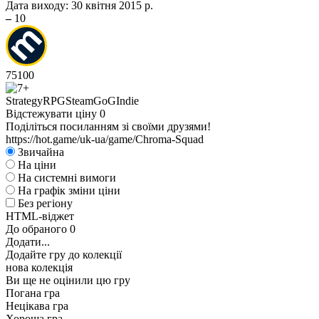
Дата виходу:
30 квітня 2015 р.
–
10
75
100
Strategy
RPG
Steam
GoG
Indie
Відстежувати ціну
0
Поділіться посиланням зі своїми друзями!
https://hot.game/uk-ua/game/Chroma-Squad
Звичайна
На ціни
На системні вимоги
На графік зміни ціни
Без регіону
HTML-віджет
До обраного
0
Додати...
Додайте гру до колекції
нова колекція
Ви ще не оцінили цю гру
Погана гра
Нецікава гра
Хороша гра