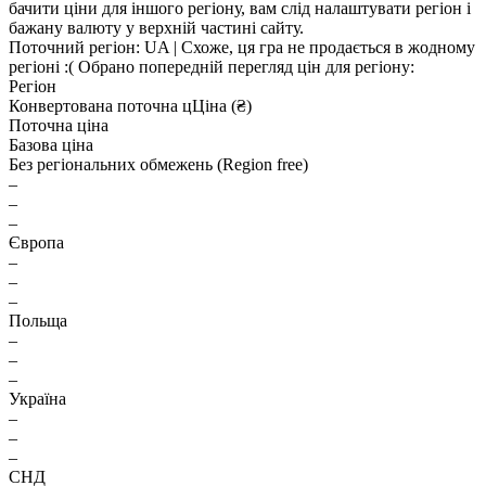
бачити ціни для іншого регіону, вам слід налаштувати регіон і
бажану валюту у верхній частині сайту.
Поточний регіон:
UA
| Схоже, ця гра не продається в жодному
регіоні :(
Обрано попередній перегляд цін для регіону:
Регіон
Конвертована поточна ц
Ц
іна (₴)
Поточна ціна
Базова ціна
Без регіональних обмежень (Region free)
–
–
–
Європа
–
–
–
Польща
–
–
–
Україна
–
–
–
СНД