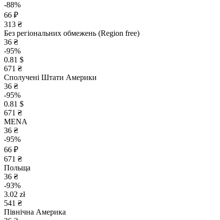
-88%
66 ₽
313 ₴
Без регіональних обмежень (Region free)
36 ₴
-95%
0.81 $
671 ₴
Сполучені Штати Америки
36 ₴
-95%
0.81 $
671 ₴
MENA
36 ₴
-95%
66 ₽
671 ₴
Польща
36 ₴
-93%
3.02 zł
541 ₴
Північна Америка