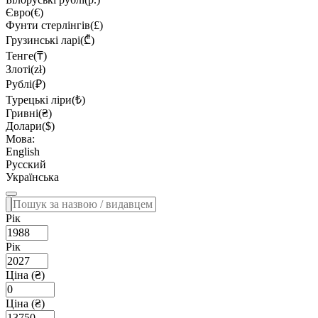
Євро(€)
Фунти стерлінгів(£)
Грузинські ларі(₾)
Тенге(₸)
Злоті(zł)
Рублі(₽)
Турецькі ліри(₺)
Гривні(₴)
Долари($)
Мова:
English
Русский
Українська
Рік
Рік
Ціна (₴)
Ціна (₴)