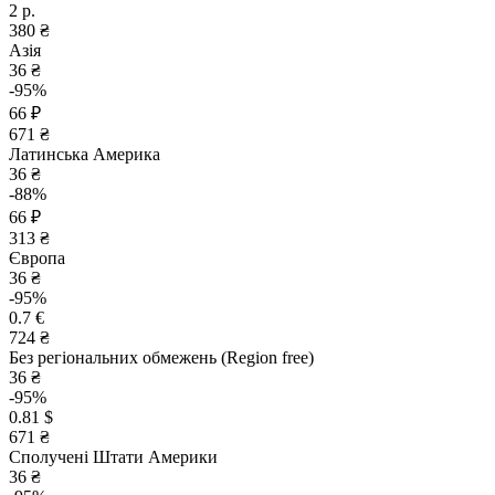
2 р.
380 ₴
Азія
36 ₴
-95%
66 ₽
671 ₴
Латинська Америка
36 ₴
-88%
66 ₽
313 ₴
Європа
36 ₴
-95%
0.7 €
724 ₴
Без регіональних обмежень (Region free)
36 ₴
-95%
0.81 $
671 ₴
Сполучені Штати Америки
36 ₴