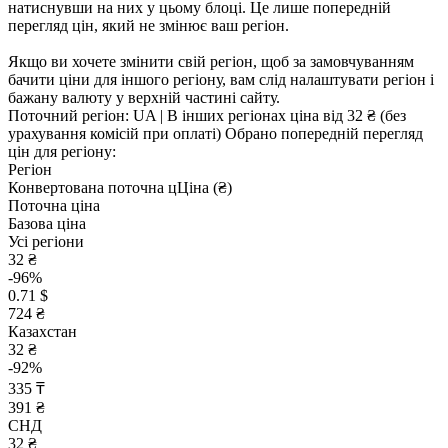
натиснувши на них у цьому блоці. Це лише попередній
перегляд цін, який не змінює ваш регіон.
Якщо ви хочете змінити свій регіон, щоб за замовчуванням
бачити ціни для іншого регіону, вам слід налаштувати регіон і
бажану валюту у верхній частині сайту.
Поточний регіон:
UA
| В інших регіонах ціна
від 32 ₴
(без
урахування комісій при оплаті)
Обрано попередній перегляд
цін для регіону:
Регіон
Конвертована поточна ц
Ц
іна (₴)
Поточна ціна
Базова ціна
Усі регіони
32 ₴
-96%
0.71 $
724 ₴
Казахстан
32 ₴
-92%
335 ₸
391 ₴
СНД
32 ₴