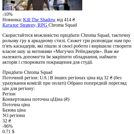
-10%
Новинка:
Kill The Shadow
від 414 ₴
Каталог
Strategy, RPG
Chroma Squad
Скористайтеся можливістю придбати Chroma Squad, тактичну
рольову гру в аркадному стилі. Сюжет гри розповідає нам про
п'ять каскадерів, які пішли зі своєї роботи і вирішили створити
власне шоу за мотивами «Могучих Рейнджерів». Вам же
належить допомогти їм закріпити обладнання, наймати
акторів і створювати покращення для студії.
Придбати Chroma Squad
Поточний регіон:
UA
| В інших регіонах ціна
від 32 ₴
(без
урахування комісій при оплаті)
Обрано попередній перегляд
цін для регіону:
Регіон
Конвертована поточна ц
Ц
іна (₴)
Поточна ціна
Базова ціна
Усі регіони
32 ₴
-96%
0.71 $