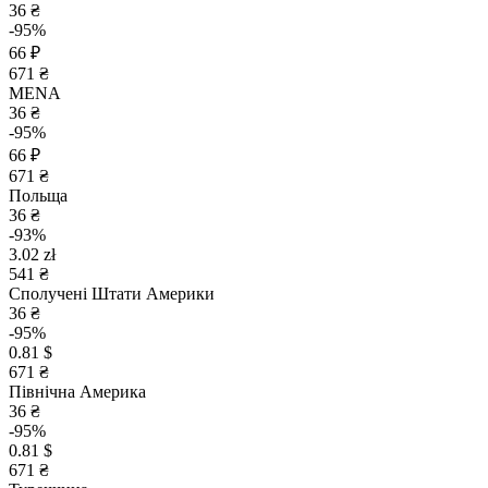
36 ₴
-95%
66 ₽
671 ₴
MENA
36 ₴
-95%
66 ₽
671 ₴
Польща
36 ₴
-93%
3.02 zł
541 ₴
Сполучені Штати Америки
36 ₴
-95%
0.81 $
671 ₴
Північна Америка
36 ₴
-95%
0.81 $
671 ₴