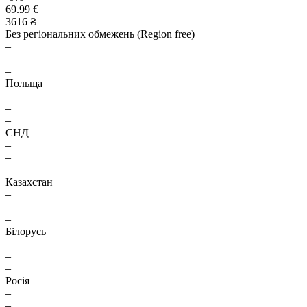
69.99 €
3616 ₴
Без регіональних обмежень (Region free)
–
–
–
Польща
–
–
–
СНД
–
–
–
Казахстан
–
–
–
Білорусь
–
–
–
Росія
–
–