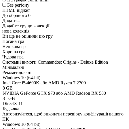
Без регіону
HTML-віджет
До обраного
0
Додати...
Додайте гру до колекції
нова колекція
Ви ще не оцінили цю гру
Погана гра
Нецікава гра
Хороша гра
Чудова гра
Системні вимоги Commandos: Origins - Deluxe Edition
Мінімальні
Рекомендовані
Windows 10 (64-bit)
Intel Core i5-4690K або AMD Ryzen 7 2700
8 GB
NVIDIA GeForce GTX 970 або AMD Radeon RX 580
31 GB
DirectX 11
Будь-яка
Авторизуйтеся
, щоб виконати перевірку конфігурації вашого
ПК
Windows 10 (64-bit)