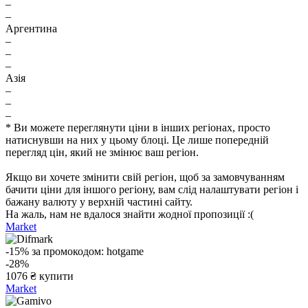
–
–
Аргентина
–
–
–
Азія
–
–
–
* Ви можете переглянути ціни в інших регіонах, просто
натиснувши на них у цьому блоці. Це лише попередній
перегляд цін, який не змінює ваш регіон.
Якщо ви хочете змінити свій регіон, щоб за замовчуванням
бачити ціни для іншого регіону, вам слід налаштувати регіон і
бажану валюту у верхній частині сайту.
На жаль, нам не вдалося знайти жодної пропозиції :(
Market
-15%
за промокодом:
hotgame
-28%
1076
₴
купити
Market