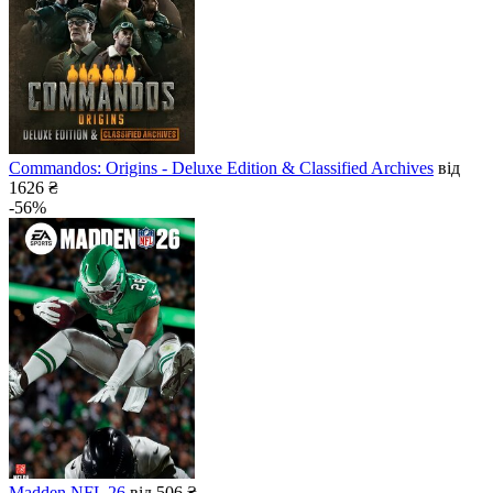
Commandos: Origins - Deluxe Edition & Classified Archives
від
1626 ₴
-56%
Madden NFL 26
від 506 ₴