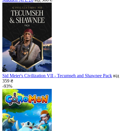
Sid Meier's Civilization VII - Tecumseh and Shawnee Pack
від
359 ₴
-93%