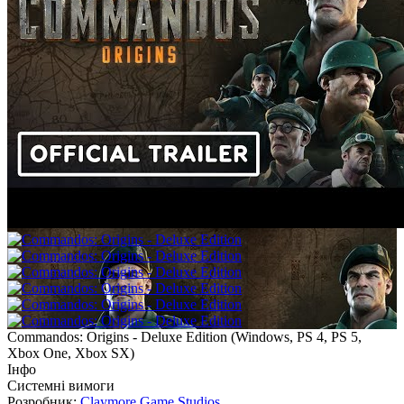
Commandos: Origins - Deluxe Edition
(
Windows, PS 4, PS 5,
Xbox One, Xbox SX
)
Інфо
Системні вимоги
Розробник:
Claymore Game Studios