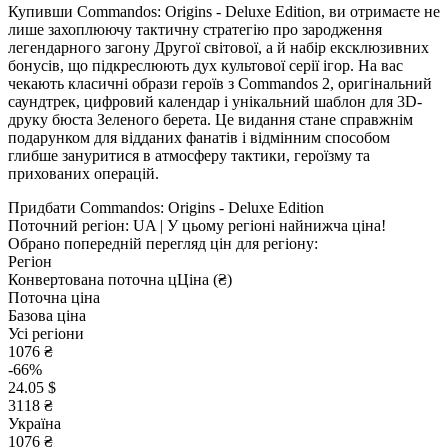
Купивши Commandos: Origins - Deluxe Edition, ви отримаєте не
лише захоплюючу тактичну стратегію про зародження
легендарного загону Другої світової, а й набір ексклюзивних
бонусів, що підкреслюють дух культової серії ігор. На вас
чекають класичні образи героїв з Commandos 2, оригінальний
саундтрек, цифровий календар і унікальний шаблон для 3D-
друку бюста Зеленого берета. Це видання стане справжнім
подарунком для відданих фанатів і відмінним способом
глибше зануритися в атмосферу тактики, героїзму та
прихованих операцій.
Придбати Commandos: Origins - Deluxe Edition
Поточний регіон:
UA
| У цьому регіоні найнижча ціна!
Обрано попередній перегляд цін для регіону:
Регіон
Конвертована поточна ц
Ц
іна (₴)
Поточна ціна
Базова ціна
Усі регіони
1076 ₴
-66%
24.05 $
3118 ₴
Україна
1076 ₴