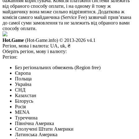
бажанням користувача. Комісія платіжної системи залежить
від обраного способу оплати, і на одному й тому ж
майданчику вона може сильно відрізнятися. Додаткова ж
комісія самого майданчика (Service Fee) зазвичай прив’язана
до самої суми замовлення та не залежить від обраного вами
способу оплати.
Hot.Game
(Hot-Game.info) © 2013-2026
v4.1
Регіон, мова і валюта:
UA, uk, ₴
Оберіть регіон, мову і валюту:
Регіон:
Без регіональних обмежень (Region free)
Європа
Польща
Україна
СНД
Казахстан
Білорусь
Росія
MENA
Туреччина
Північна Америка
Сполучені Штати Америки
Латинська Америка