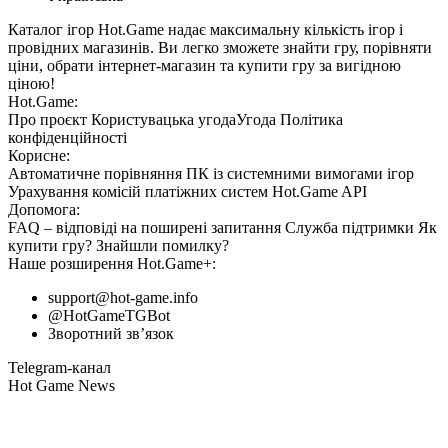
Каталог ігор Hot.Game надає максимальну кількість ігор і
провідних магазинів. Ви легко зможете знайти гру, порівняти
ціни, обрати інтернет-магазин та купити гру за вигідною
ціною!
Hot.Game:
Про проєкт
Користувацька угода
Угода
Політика
конфіденційності
Корисне:
Автоматичне порівняння ПК із системними вимогами ігор
Урахування комісій
платіжних систем
Hot.Game API
Допомога:
FAQ
– відповіді на поширені запитання
Служба підтримки
Як
купити гру?
Знайшли помилку?
Наше розширення
Hot.Game+
:
support@hot-game.info
@HotGameTGBot
Зворотний зв’язок
Telegram-канал
Hot Game News