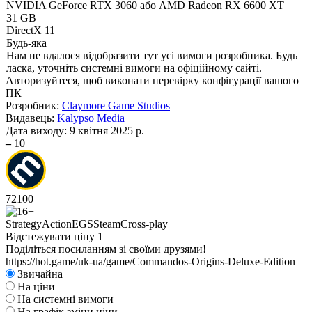
NVIDIA GeForce RTX 3060 або AMD Radeon RX 6600 XT
31 GB
DirectX 11
Будь-яка
Нам не вдалося відобразити тут усі вимоги розробника. Будь
ласка, уточніть системні вимоги на офіційному сайті.
Авторизуйтеся
, щоб виконати перевірку конфігурації вашого
ПК
Розробник:
Claymore Game Studios
Видавець:
Kalypso Media
Дата виходу:
9 квітня 2025 р.
–
10
72
100
Strategy
Action
EGS
Steam
Cross-play
Відстежувати ціну
1
Поділіться посиланням зі своїми друзями!
https://hot.game/uk-ua/game/Commandos-Origins-Deluxe-Edition
Звичайна
На ціни
На системні вимоги
На графік зміни ціни