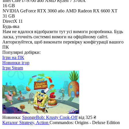
Intel Core i7-9700 або AMD Ryzen 7 3700X
16 GB
NVIDIA GeForce RTX 3060 або AMD Radeon RX 6600 XT
31 GB
DirectX 11
Будь-яка
Нам не вдалося відобразити тут усі вимоги розробника. Будь
ласка, уточніть системні вимоги на офіційному сайті.
Авторизуйтеся
, щоб виконати перевірку конфігурації вашого
ПК
Популярні добірки:
Ігри на ПК
Новинки ігор
Ігри Steam
Новинка:
SpongeBob: Krusty Cook-Off
від 325 ₴
Каталог
Strategy, Action
Commandos: Origins - Deluxe Edition