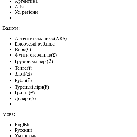
Аргентина
Азія
Усі регіони
Валюта:
Аргентинські песо(AR$)
Білоруські рублі(р.)
Євро(€)
Фунти стерлінгів(£)
Грузинські ларі(₾)
Тенге(₸)
Злоті(zł)
Рублі(₽)
Турецькі ліри(₺)
Гривні(₴)
Долари($)
Мова:
English
Русский
Українська