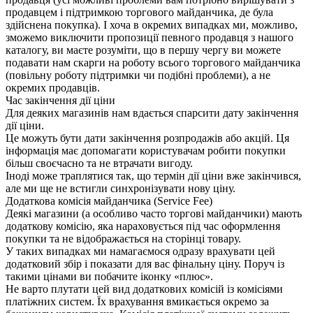
продавцем і підтримкою торгового майданчика, де була
здійснена покупка). І хоча в окремих випадках ми, можливо,
зможемо виключити пропозиції певного продавця з нашого
каталогу, ви маєте розуміти, що в першу чергу ви можете
подавати нам скарги на роботу всього торгового майданчика
(повільну роботу підтримки чи подібні проблеми), а не
окремих продавців.
Час закінчення дії ціни
Для деяких магазинів нам вдається спарсити дату закінчення
дії ціни.
Це можуть бути дати закінчення розпродажів або акцій. Ця
інформація має допомагати користувачам робити покупки
більш своєчасно та не втрачати вигоду.
Іноді може траплятися так, що термін дії ціни вже закінчився,
але ми ще не встигли синхронізувати нову ціну.
Додаткова комісія майданчика (Service Fee)
Деякі магазини (а особливо часто торгові майданчики) мають
додаткову комісію, яка нараховується під час оформлення
покупки та не відображається на сторінці товару.
У таких випадках ми намагаємося одразу врахувати цей
додатковий збір і показати для вас фінальну ціну. Поруч із
такими цінами ви побачите іконку «плюс».
Не варто плутати цей вид додаткових комісій із комісіями
платіжних систем. Їх врахування вмикається окремо за