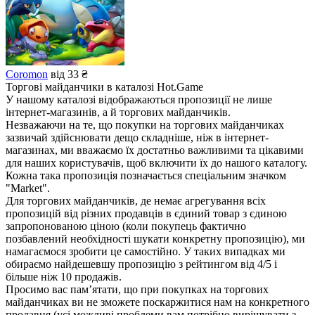
Coromon
від 33 ₴
Торгові майданчики в каталозі Hot.Game
У нашому каталозі відображаються пропозиції не лише
інтернет-магазинів, а й торгових майданчиків.
Незважаючи на те, що покупки на торгових майданчиках
зазвичай здійснювати дещо складніше, ніж в інтернет-
магазинах, ми вважаємо їх достатньо важливими та цікавими
для наших користувачів, щоб включити їх до нашого каталогу.
Кожна така пропозиція позначається спеціальним значком
"Market".
Для торгових майданчиків, де немає агрегування всіх
пропозицій від різних продавців в єдиний товар з єдиною
запропонованою ціною (коли покупець фактично
позбавлений необхідності шукати конкретну пропозицію), ми
намагаємося зробити це самостійно. У таких випадках ми
обираємо найдешевшу пропозицію з рейтингом від 4/5 і
більше ніж 10 продажів.
Просимо вас пам’ятати, що при покупках на торгових
майданчиках ви не зможете поскаржитися нам на конкретного
продавця (усі можливі проблеми вам потрібно вирішувати з