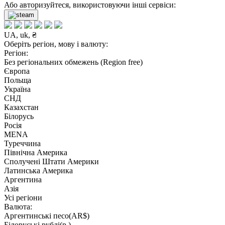
Або авторизуйтеся, використовуючи інші сервіси:
UA, uk, ₴
Оберіть регіон, мову і валюту:
Регіон:
Без регіональних обмежень (Region free)
Європа
Польща
Україна
СНД
Казахстан
Білорусь
Росія
MENA
Туреччина
Північна Америка
Сполучені Штати Америки
Латинська Америка
Аргентина
Азія
Усі регіони
Валюта:
Аргентинські песо(AR$)
Білоруські рублі(р.)