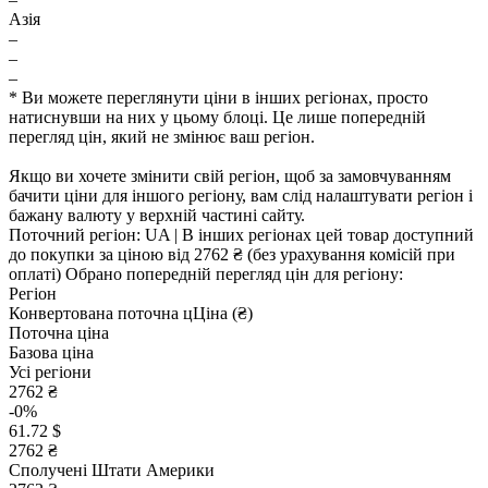
Азія
–
–
–
* Ви можете переглянути ціни в інших регіонах, просто
натиснувши на них у цьому блоці. Це лише попередній
перегляд цін, який не змінює ваш регіон.
Якщо ви хочете змінити свій регіон, щоб за замовчуванням
бачити ціни для іншого регіону, вам слід налаштувати регіон і
бажану валюту у верхній частині сайту.
Поточний регіон:
UA
| В інших регіонах цей товар доступний
до покупки за ціною
від 2762 ₴
(без урахування комісій при
оплаті)
Обрано попередній перегляд цін для регіону:
Регіон
Конвертована поточна ц
Ц
іна (₴)
Поточна ціна
Базова ціна
Усі регіони
2762 ₴
-0%
61.72 $
2762 ₴
Сполучені Штати Америки