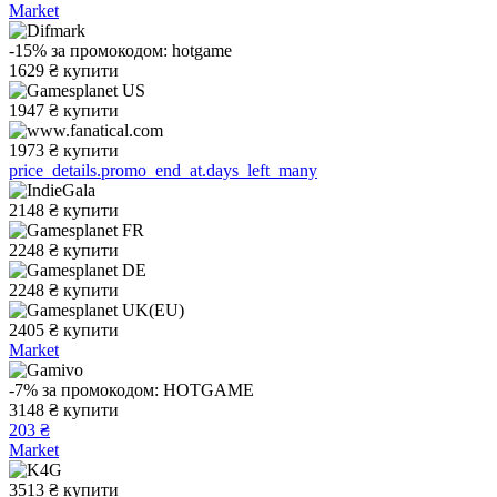
Market
-15%
за промокодом:
hotgame
1629
₴
купити
1947
₴
купити
1973
₴
купити
price_details.promo_end_at.days_left_many
2148
₴
купити
2248
₴
купити
2248
₴
купити
2405
₴
купити
Market
-7%
за промокодом:
HOTGAME
3148
₴
купити
203 ₴
Market
3513
₴
купити