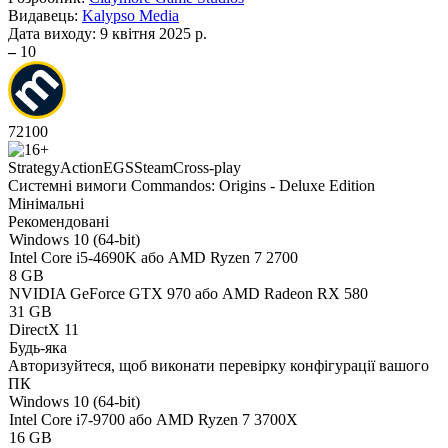
Видавець:
Kalypso Media
Дата виходу:
9 квітня 2025 р.
–
10
72
100
Strategy
Action
EGS
Steam
Cross-play
Системні вимоги Commandos: Origins - Deluxe Edition
Мінімальні
Рекомендовані
Windows 10 (64-bit)
Intel Core i5-4690K або AMD Ryzen 7 2700
8 GB
NVIDIA GeForce GTX 970 або AMD Radeon RX 580
31 GB
DirectX 11
Будь-яка
Авторизуйтеся
, щоб виконати перевірку конфігурації вашого
ПК
Windows 10 (64-bit)
Intel Core i7-9700 або AMD Ryzen 7 3700X
16 GB