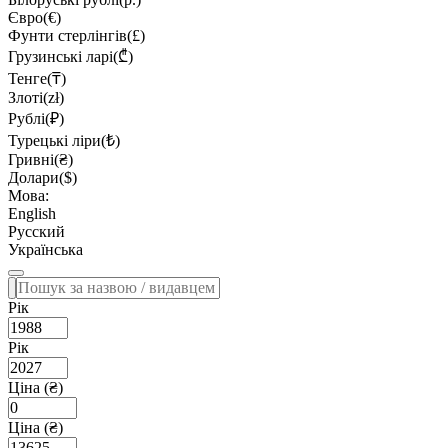
Євро(€)
Фунти стерлінгів(£)
Грузинські ларі(₾)
Тенге(₸)
Злоті(zł)
Рублі(₽)
Турецькі ліри(₺)
Гривні(₴)
Долари($)
Мова:
English
Русский
Українська
Рік
Рік
Ціна (₴)
Ціна (₴)