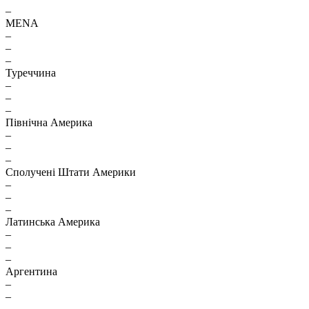
–
MENA
–
–
–
Туреччина
–
–
–
Північна Америка
–
–
–
Сполучені Штати Америки
–
–
–
Латинська Америка
–
–
–
Аргентина
–
–
–