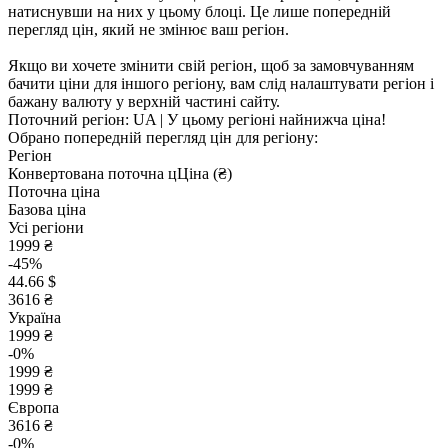
натиснувши на них у цьому блоці. Це лише попередній
перегляд цін, який не змінює ваш регіон.
Якщо ви хочете змінити свій регіон, щоб за замовчуванням
бачити ціни для іншого регіону, вам слід налаштувати регіон і
бажану валюту у верхній частині сайту.
Поточний регіон:
UA
| У цьому регіоні найнижча ціна!
Обрано попередній перегляд цін для регіону:
Регіон
Конвертована поточна ц
Ц
іна (₴)
Поточна ціна
Базова ціна
Усі регіони
1999 ₴
-45%
44.66 $
3616 ₴
Україна
1999 ₴
-0%
1999 ₴
1999 ₴
Європа
3616 ₴
-0%