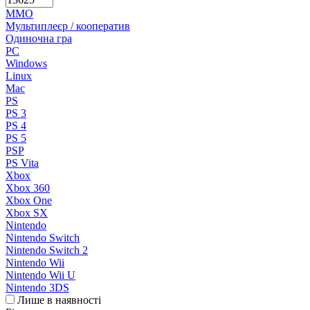
MMO
Мультиплеєр / кооператив
Одиночна гра
PC
Windows
Linux
Mac
PS
PS 3
PS 4
PS 5
PSP
PS Vita
Xbox
Xbox 360
Xbox One
Xbox SX
Nintendo
Nintendo Switch
Nintendo Switch 2
Nintendo Wii
Nintendo Wii U
Nintendo 3DS
Лише в наявності