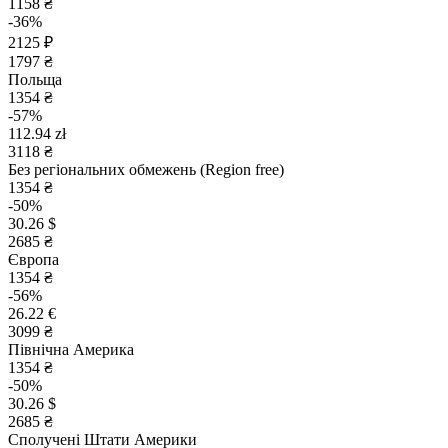
1158 ₴
-36%
2125 ₽
1797 ₴
Польща
1354 ₴
-57%
112.94 zł
3118 ₴
Без регіональних обмежень (Region free)
1354 ₴
-50%
30.26 $
2685 ₴
Європа
1354 ₴
-56%
26.22 €
3099 ₴
Північна Америка
1354 ₴
-50%
30.26 $
2685 ₴
Сполучені Штати Америки