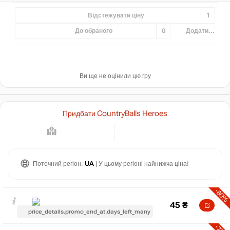
Відстежувати ціну
1
До обраного
0
Додати...
Ви ще не оцінили цю гру
Придбати CountryBalls Heroes
Поточний регіон:
UA
| У цьому регіоні найнижча ціна!
-80%
45
₴
price_details.promo_end_at.days_left_many