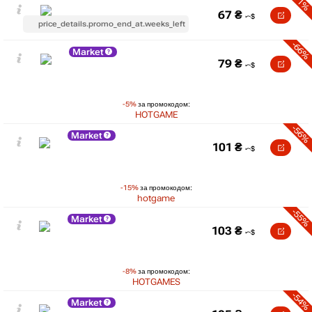
-71%
67
₴
price_details.promo_end_at.weeks_left
-66%
Market
79
₴
-5%
за промокодом:
HOTGAME
-56%
Market
101
₴
-15%
за промокодом:
hotgame
-55%
Market
103
₴
-8%
за промокодом:
HOTGAMES
-54%
Market