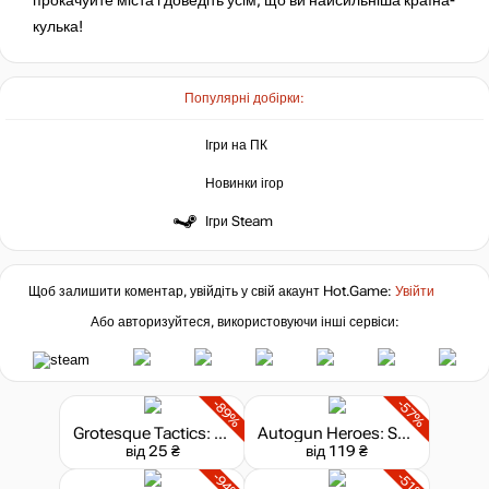
прокачуйте міста і доведіть усім, що ви найсильніша країна-
кулька!
Популярні добірки:
Ігри на ПК
Новинки ігор
Ігри Steam
Щоб залишити коментар, увійдіть у свій акаунт
Hot.Game
:
Увійти
Або авторизуйтеся, використовуючи інші сервіси:
-89%
-57%
Grotesque Tactics: Evil Heroes
Autogun Heroes: Supercharged
від 25 ₴
від 119 ₴
-94%
-51%