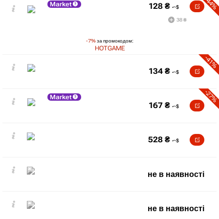
-44%
Market
128
₴
38 ₴
-7%
за промокодом:
HOTGAME
-41%
134
₴
-27%
Market
167
₴
528
₴
не в наявності
не в наявності