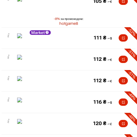
105
₴
-8%
за промокодом:
hotgame8
-52%
Market
111
₴
-51%
112
₴
-51%
112
₴
-49%
116
₴
-48%
120
₴