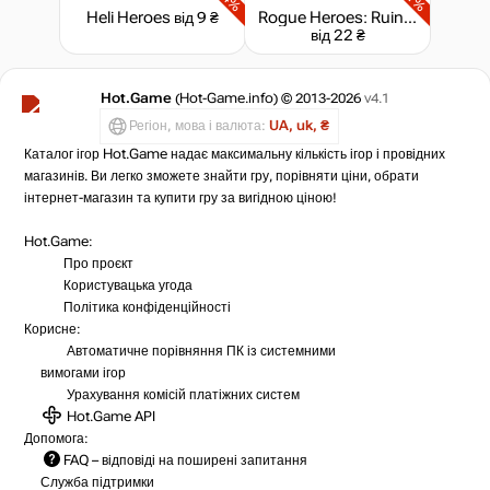
Heli Heroes
від 9 ₴
Rogue Heroes: Ruins of Tasos - Bomber Class Pack
від 22 ₴
Hot.Game
(Hot-Game.info) © 2013-2026
v4.1
Регіон, мова і валюта:
UA, uk, ₴
Каталог ігор Hot.Game надає максимальну кількість ігор і провідних
магазинів. Ви легко зможете знайти гру, порівняти ціни, обрати
інтернет-магазин та купити гру за вигідною ціною!
Hot.Game:
Про проєкт
Користувацька угода
Політика конфіденційності
Корисне:
Автоматичне порівняння ПК із системними
вимогами ігор
Урахування комісій
платіжних систем
Hot.Game API
Допомога:
FAQ
– відповіді на поширені запитання
Служба підтримки