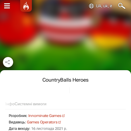
UA, uk, ₴
CountryBalls Heroes
Інфо
Системні вимоги
Розробник:
Innominate Games
Видавець:
Games Operators
Дата виходу:
16 листопада 2021 р.