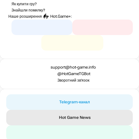
Як купити гру?
Знайшли помилку?
Наше розширення
Hot.Game+
:
support@hot-game.info
@HotGameTGBot
Зворотний зв’язок
Telegram-канал
Hot Game News