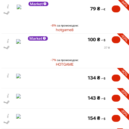
-94%
Market
79
₴
-8%
за промокодом:
hotgame8
-93%
Market
100
₴
37 ₴
-7%
за промокодом:
HOTGAME
-90%
134
₴
-89%
143
₴
-89%
154
₴