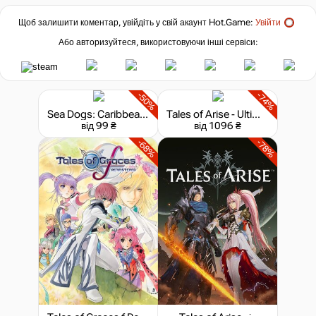
Щоб залишити коментар, увійдіть у свій акаунт
Hot.Game
:
Увійти
Або авторизуйтеся, використовуючи інші сервіси:
-50%
-74%
Sea Dogs: Caribbean Tales
Tales of Arise - Ultimate Edition
від 99 ₴
від 1096 ₴
-68%
-78%