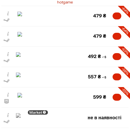
hotgame
-64%
479
₴
-64%
479
₴
-63%
492
₴
-58%
557
₴
-55%
599
₴
Market
не в наявності