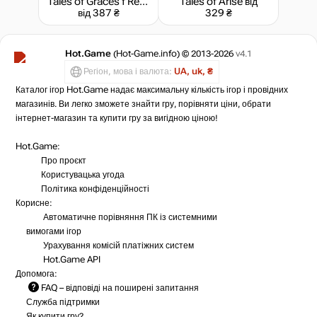
Tales of Graces f Remastered
Tales of Arise
від
від 387 ₴
329 ₴
Hot.Game
(Hot-Game.info) © 2013-2026
v4.1
Регіон, мова і валюта:
UA, uk, ₴
Каталог ігор Hot.Game надає максимальну кількість ігор і провідних
магазинів. Ви легко зможете знайти гру, порівняти ціни, обрати
інтернет-магазин та купити гру за вигідною ціною!
Hot.Game:
Про проєкт
Користувацька угода
Політика конфіденційності
Корисне:
Автоматичне порівняння ПК із системними
вимогами ігор
Урахування комісій
платіжних систем
Hot.Game API
Допомога:
FAQ
– відповіді на поширені запитання
Служба підтримки
Як купити гру?