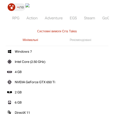
–
10
RPG
Action
Adventure
EGS
Steam
GoG
Системні вимоги Cris Tales
Мінімальні
Рекомендовані
Windows 7
Intel Core (2.50 GHz)
4 GB
NVIDIA GeForce GTX 650 Ti
2 GB
6 GB
DirectX 11