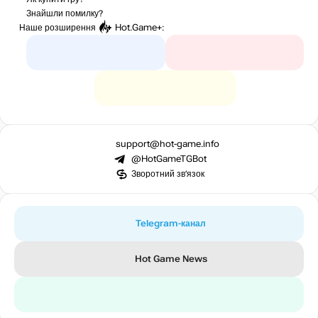
Знайшли помилку?
Наше розширення
Hot.Game+
:
support@hot-game.info
@HotGameTGBot
Зворотний зв’язок
Telegram-канал
Hot Game News