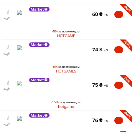
-96%
Market
60
₴
-5%
за промокодом:
HOTGAME
-94%
Market
74
₴
-8%
за промокодом:
HOTGAMES
-94%
Market
75
₴
-15%
за промокодом:
hotgame
-94%
Market
76
₴