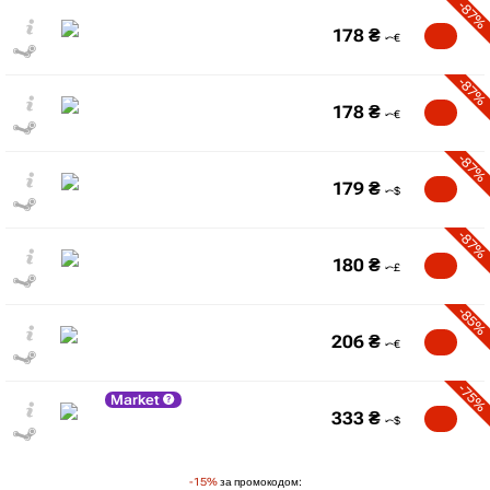
-87%
178
₴
-87%
178
₴
-87%
179
₴
-87%
180
₴
-85%
206
₴
-75%
Market
333
₴
-15%
за промокодом: