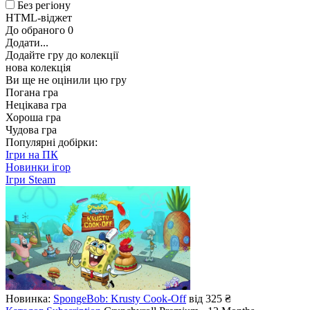
Без регіону
HTML-віджет
До обраного
0
Додати...
Додайте гру до колекції
нова колекція
Ви ще не оцінили цю гру
Погана гра
Нецікава гра
Хороша гра
Чудова гра
Популярні добірки:
Ігри на ПК
Новинки ігор
Ігри Steam
Новинка:
SpongeBob: Krusty Cook-Off
від 325 ₴