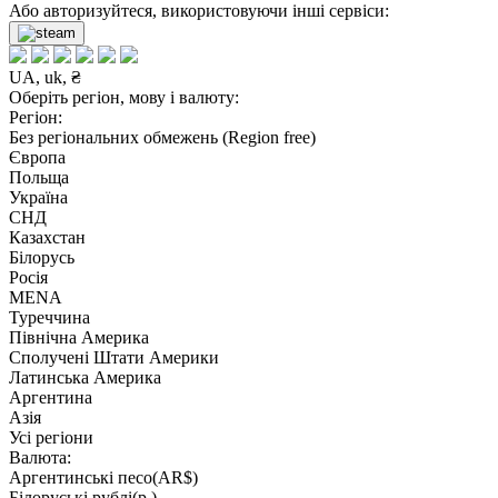
Або авторизуйтеся, використовуючи інші сервіси:
UA, uk, ₴
Оберіть регіон, мову і валюту:
Регіон:
Без регіональних обмежень (Region free)
Європа
Польща
Україна
СНД
Казахстан
Білорусь
Росія
MENA
Туреччина
Північна Америка
Сполучені Штати Америки
Латинська Америка
Аргентина
Азія
Усі регіони
Валюта:
Аргентинські песо(AR$)
Білоруські рублі(р.)