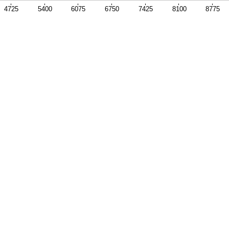
4725
5400
6075
6750
7425
8100
8775