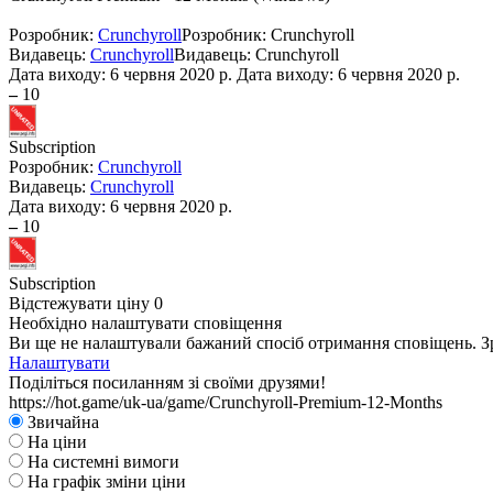
Розробник:
Crunchyroll
Розробник: Crunchyroll
Видавець:
Crunchyroll
Видавець: Crunchyroll
Дата виходу:
6 червня 2020 р.
Дата виходу: 6 червня 2020 р.
–
10
Subscription
Розробник:
Crunchyroll
Видавець:
Crunchyroll
Дата виходу:
6 червня 2020 р.
–
10
Subscription
Відстежувати ціну
0
Необхідно налаштувати сповіщення
Ви ще не налаштували бажаний спосіб отримання сповіщень. Зр
Налаштувати
Поділіться посиланням зі своїми друзями!
https://hot.game/uk-ua/game/Crunchyroll-Premium-12-Months
Звичайна
На ціни
На системні вимоги
На графік зміни ціни