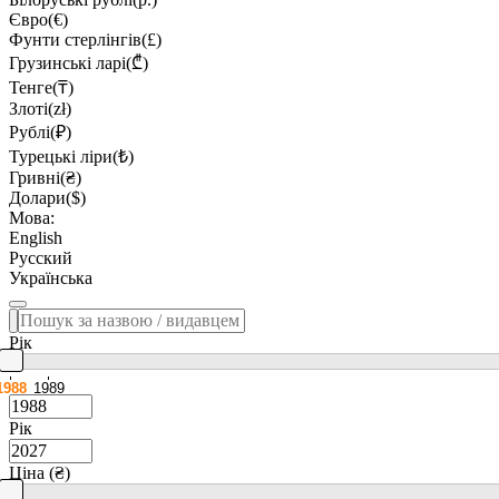
Євро(€)
Фунти стерлінгів(£)
Грузинські ларі(₾)
Тенге(₸)
Злоті(zł)
Рублі(₽)
Турецькі ліри(₺)
Гривні(₴)
Долари($)
Мова:
English
Русский
Українська
Рік
1988
1989
Рік
Ціна (₴)