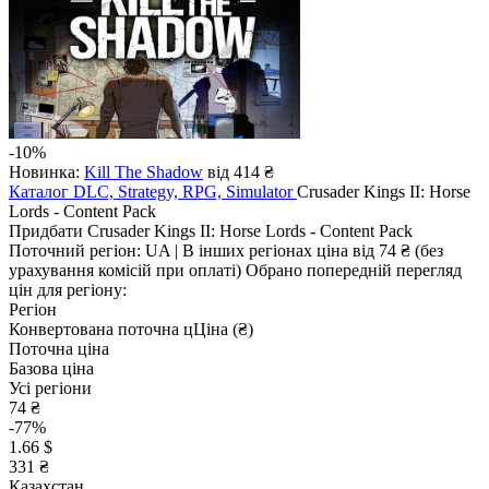
-10%
Новинка:
Kill The Shadow
від 414 ₴
Каталог
DLC, Strategy, RPG, Simulator
Crusader Kings II: Horse
Lords - Content Pack
Придбати Crusader Kings II: Horse Lords - Content Pack
Поточний регіон:
UA
| В інших регіонах ціна
від 74 ₴
(без
урахування комісій при оплаті)
Обрано попередній перегляд
цін для регіону:
Регіон
Конвертована поточна ц
Ц
іна (₴)
Поточна ціна
Базова ціна
Усі регіони
74 ₴
-77%
1.66 $
331 ₴
Казахстан