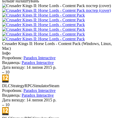
Більше налаштувань
Crusader Kings II: Horse Lords - Content Pack
(
Windows, Linux,
Mac
)
Інфо
Розробник:
Paradox Interactive
Видавець:
Paradox Interactive
Дата виходу:
14 липня 2015 р.
–
10
DLC
Strategy
RPG
Simulator
Steam
Розробник:
Paradox Interactive
Видавець:
Paradox Interactive
Дата виходу:
14 липня 2015 р.
–
10