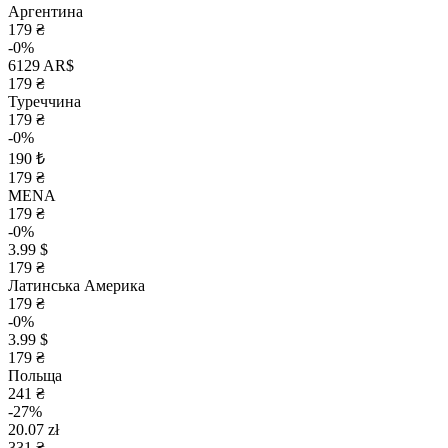
Аргентина
179 ₴
-0%
6129 AR$
179 ₴
Туреччина
179 ₴
-0%
190 ₺
179 ₴
MENA
179 ₴
-0%
3.99 $
179 ₴
Латинська Америка
179 ₴
-0%
3.99 $
179 ₴
Польща
241 ₴
-27%
20.07 zł
331 ₴