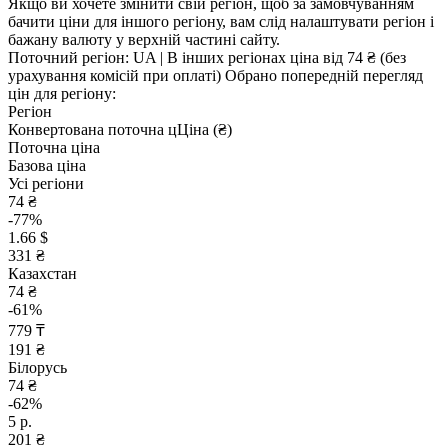
Якщо ви хочете змінити свій регіон, щоб за замовчуванням
бачити ціни для іншого регіону, вам слід налаштувати регіон і
бажану валюту у верхній частині сайту.
Поточний регіон:
UA
| В інших регіонах ціна
від 74 ₴
(без
урахування комісій при оплаті)
Обрано попередній перегляд
цін для регіону:
Регіон
Конвертована поточна ц
Ц
іна (₴)
Поточна ціна
Базова ціна
Усі регіони
74 ₴
-77%
1.66 $
331 ₴
Казахстан
74 ₴
-61%
779 ₸
191 ₴
Білорусь
74 ₴
-62%
5 р.
201 ₴