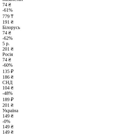
74 ₴
-61%
779 ₸
191 ₴
Білорусь
74 ₴
-62%
5 р.
201 ₴
Росія
74 ₴
-60%
135 ₽
186 ₴
СНД
104 ₴
-48%
189 ₽
201 ₴
Україна
149 ₴
-0%
149 ₴
149 ₴