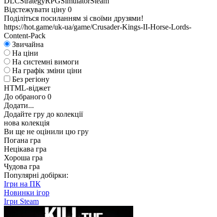
DLC
Strategy
RPG
Simulator
Steam
Відстежувати ціну
0
Поділіться посиланням зі своїми друзями!
https://hot.game/uk-ua/game/Crusader-Kings-II-Horse-Lords-
Content-Pack
Звичайна
На ціни
На системні вимоги
На графік зміни ціни
Без регіону
HTML-віджет
До обраного
0
Додати...
Додайте гру до колекції
нова колекція
Ви ще не оцінили цю гру
Погана гра
Нецікава гра
Хороша гра
Чудова гра
Популярні добірки:
Ігри на ПК
Новинки ігор
Ігри Steam