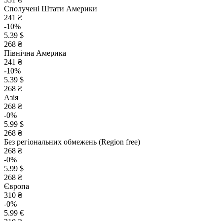
Сполучені Штати Америки
241 ₴
-10%
5.39 $
268 ₴
Північна Америка
241 ₴
-10%
5.39 $
268 ₴
Азія
268 ₴
-0%
5.99 $
268 ₴
Без регіональних обмежень (Region free)
268 ₴
-0%
5.99 $
268 ₴
Європа
310 ₴
-0%
5.99 €