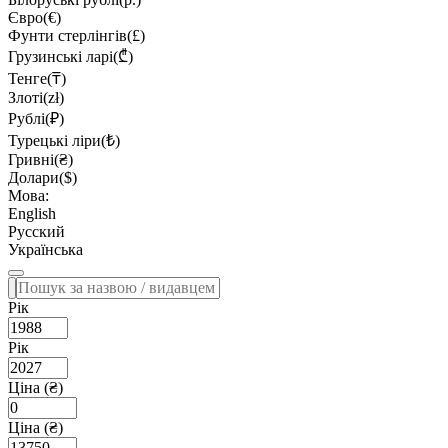
Євро(€)
Фунти стерлінгів(£)
Грузинські ларі(₾)
Тенге(₸)
Злоті(zł)
Рублі(₽)
Турецькі ліри(₺)
Гривні(₴)
Долари($)
Мова:
English
Русский
Українська
Рік
Рік
Ціна (₴)
Ціна (₴)