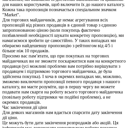
для наших користувачів, щоб включити їх до нашого каталогу.
Кожна така пропозиція позначається спеціальним значком
"Market".
Для торгових майданчиків, де немає агрегування всіх
пропозицій від різних продавців в єдиний товар з єдиною
запропонованою ціною (коли покупець фактично
позбавлений необхідності шукати конкретну пропозицію), ми
намагаємося зробити це самостійно. У таких випадках ми
обираємо найдешевшу пропозицію з рейтингом від 4/5 і
більше ніж 10 продажів.
Просимо вас пам’ятати, що при покупках на торгових
майданчиках ви не зможете поскаржитися нам на конкретного
продавця (усі можливі проблеми вам потрібно вирішувати з
продавцем і підтримкою торгового майданчика, де була
здійснена покупка). І хоча в окремих випадках ми, можливо,
зможемо виключити пропозиції певного продавця з нашого
каталогу, ви маєте розуміти, що в першу чергу ви можете
подавати нам скарги на роботу всього торгового майданчика
(повільну роботу підтримки чи подібні проблеми), а не
окремих продавців.
Час закінчення дії ціни
Для деяких магазинів нам вдається спарсити дату закінчення
дії ціни.
Це можуть бути дати закінчення розпродажів або акцій. Ця
інформація має допомагати користувачам робити покупки