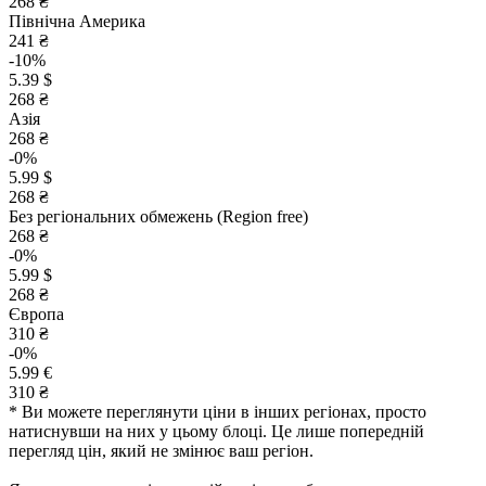
268 ₴
Північна Америка
241 ₴
-10%
5.39 $
268 ₴
Азія
268 ₴
-0%
5.99 $
268 ₴
Без регіональних обмежень (Region free)
268 ₴
-0%
5.99 $
268 ₴
Європа
310 ₴
-0%
5.99 €
310 ₴
* Ви можете переглянути ціни в інших регіонах, просто
натиснувши на них у цьому блоці. Це лише попередній
перегляд цін, який не змінює ваш регіон.