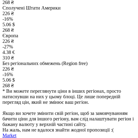
268 ₴
Сполучені Штати Америки
226 ₴
-16%
5.06 $
268 ₴
Європа
226 ₴
-27%
4.38 €
310 ₴
Без регіональних обмежень (Region free)
226 ₴
-16%
5.06 $
268 ₴
* Ви можете переглянути ціни в інших регіонах, просто
натиснувши на них у цьому блоці. Це лише попередній
перегляд цін, який не змінює ваш регіон.
Якщо ви хочете змінити свій регіон, щоб за замовчуванням
бачити ціни для іншого регіону, вам слід налаштувати регіон і
бажану валюту у верхній частині сайту.
На жаль, нам не вдалося знайти жодної пропозиції :(
Market