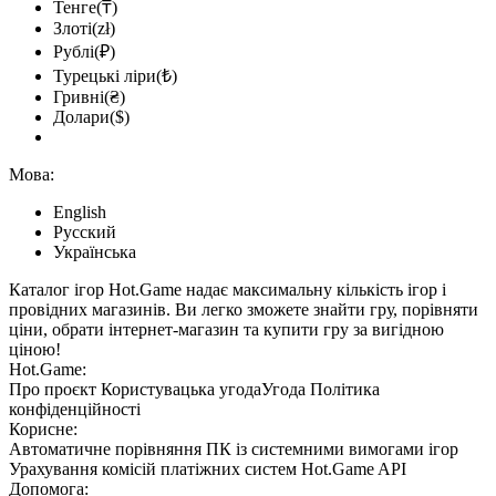
Тенге(₸)
Злоті(zł)
Рублі(₽)
Турецькі ліри(₺)
Гривні(₴)
Долари($)
Мова:
English
Русский
Українська
Каталог ігор Hot.Game надає максимальну кількість ігор і
провідних магазинів. Ви легко зможете знайти гру, порівняти
ціни, обрати інтернет-магазин та купити гру за вигідною
ціною!
Hot.Game:
Про проєкт
Користувацька угода
Угода
Політика
конфіденційності
Корисне:
Автоматичне порівняння ПК із системними вимогами ігор
Урахування комісій
платіжних систем
Hot.Game API
Допомога: