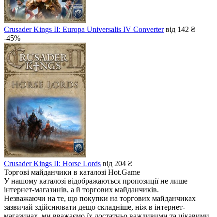
Crusader Kings II: Europa Universalis IV Converter
від 142 ₴
-45%
Crusader Kings II: Horse Lords
від 204 ₴
Торгові майданчики в каталозі Hot.Game
У нашому каталозі відображаються пропозиції не лише
інтернет-магазинів, а й торгових майданчиків.
Незважаючи на те, що покупки на торгових майданчиках
зазвичай здійснювати дещо складніше, ніж в інтернет-
магазинах, ми вважаємо їх достатньо важливими та цікавими