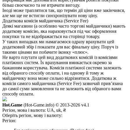
більш своєчасно та не втрачати вигоду.
Іноді може траплятися так, що термін дії ціни вже закінчився,
але ми ще не встигли синхронізувати нову ціну.
Додаткова комісія майданчика (Service Fee)
Деякі магазини (а особливо часто торгові майданчики) мають
додаткову комісію, яка нараховується під час оформлення
покупки та не відображається на сторінці товару.
У таких випадках ми намагаємося одразу врахувати цей
додатковий збір і показати для вас фінальну ціну. Поруч із
такими цінами ви побачите іконку «плюс».
Не варто плутати цей вид додаткових комісій із комісіями
платіжних систем. Їх врахування вмикається окремо за
бажанням користувача. Комісія платіжної системи залежить
від обраного способу оплати, і на одному й тому ж
майданчику вона може сильно відрізнятися. Додаткова ж
комісія самого майданчика (Service Fee) зазвичай прив’язана
до самої суми замовлення та не залежить від обраного вами
способу оплати.
Hot.Game
(Hot-Game.info) © 2013-2026
v4.1
Регіон, мова і валюта:
UA, uk, ₴
Оберіть регіон, мову і валюту:
Регіон: