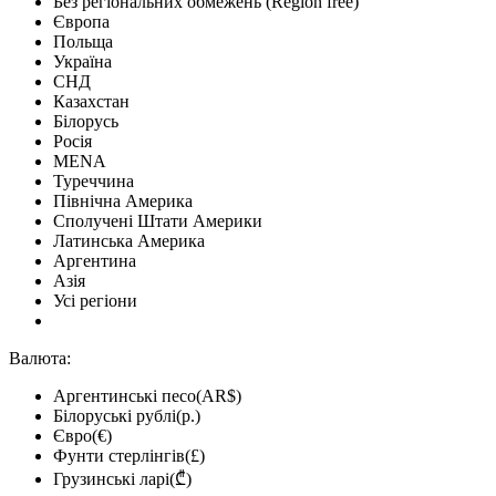
Без регіональних обмежень (Region free)
Європа
Польща
Україна
СНД
Казахстан
Білорусь
Росія
MENA
Туреччина
Північна Америка
Сполучені Штати Америки
Латинська Америка
Аргентина
Азія
Усі регіони
Валюта:
Аргентинські песо(AR$)
Білоруські рублі(р.)
Євро(€)
Фунти стерлінгів(£)
Грузинські ларі(₾)