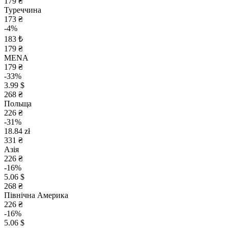
179 ₴
Туреччина
173 ₴
-4%
183 ₺
179 ₴
MENA
179 ₴
-33%
3.99 $
268 ₴
Польща
226 ₴
-31%
18.84 zł
331 ₴
Азія
226 ₴
-16%
5.06 $
268 ₴
Північна Америка
226 ₴
-16%
5.06 $