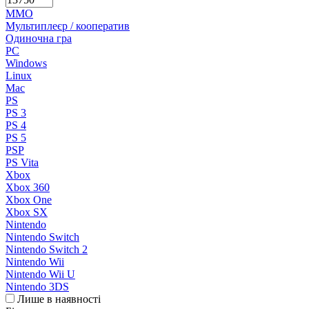
MMO
Мультиплеєр / кооператив
Одиночна гра
PC
Windows
Linux
Mac
PS
PS 3
PS 4
PS 5
PSP
PS Vita
Xbox
Xbox 360
Xbox One
Xbox SX
Nintendo
Nintendo Switch
Nintendo Switch 2
Nintendo Wii
Nintendo Wii U
Nintendo 3DS
Лише в наявності