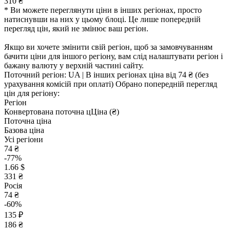
310 ₴
* Ви можете переглянути ціни в інших регіонах, просто
натиснувши на них у цьому блоці. Це лише попередній
перегляд цін, який не змінює ваш регіон.
Якщо ви хочете змінити свій регіон, щоб за замовчуванням
бачити ціни для іншого регіону, вам слід налаштувати регіон і
бажану валюту у верхній частині сайту.
Поточний регіон:
UA
| В інших регіонах ціна
від 74 ₴
(без
урахування комісій при оплаті)
Обрано попередній перегляд
цін для регіону:
Регіон
Конвертована поточна ц
Ц
іна (₴)
Поточна ціна
Базова ціна
Усі регіони
74 ₴
-77%
1.66 $
331 ₴
Росія
74 ₴
-60%
135 ₽
186 ₴