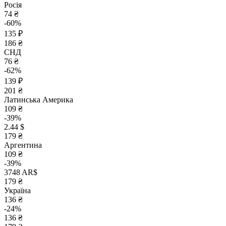
Росія
74 ₴
-60%
135 ₽
186 ₴
СНД
76 ₴
-62%
139 ₽
201 ₴
Латинська Америка
109 ₴
-39%
2.44 $
179 ₴
Аргентина
109 ₴
-39%
3748 AR$
179 ₴
Україна
136 ₴
-24%
136 ₴