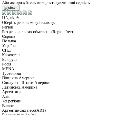
Або авторизуйтеся, використовуючи інші сервіси:
UA, uk, ₴
Оберіть регіон, мову і валюту:
Регіон:
Без регіональних обмежень (Region free)
Європа
Польща
Україна
СНД
Казахстан
Білорусь
Росія
MENA
Туреччина
Північна Америка
Сполучені Штати Америки
Латинська Америка
Аргентина
Азія
Усі регіони
Валюта:
Аргентинські песо(AR$)
Білоруські рублі(р.)