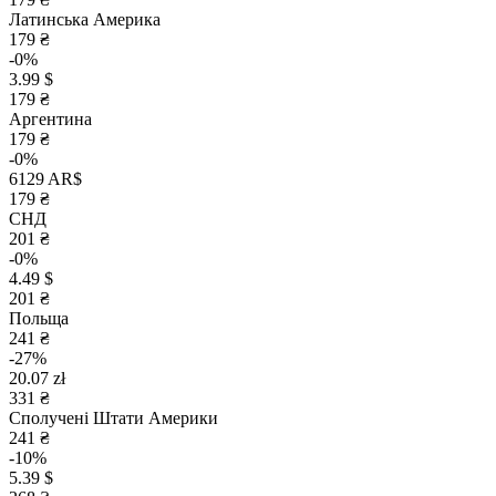
Латинська Америка
179 ₴
-0%
3.99 $
179 ₴
Аргентина
179 ₴
-0%
6129 AR$
179 ₴
СНД
201 ₴
-0%
4.49 $
201 ₴
Польща
241 ₴
-27%
20.07 zł
331 ₴
Сполучені Штати Америки
241 ₴
-10%
5.39 $