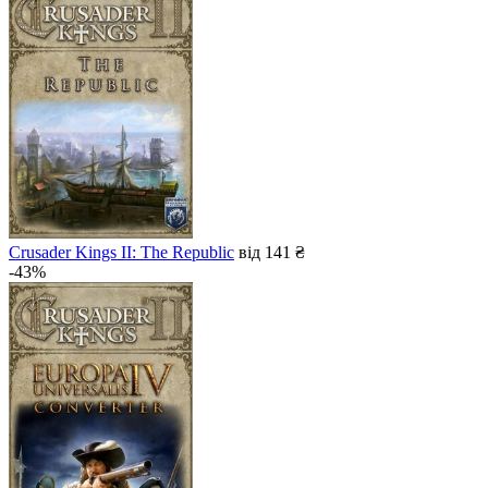
Crusader Kings II: The Republic
від 141 ₴
-43%