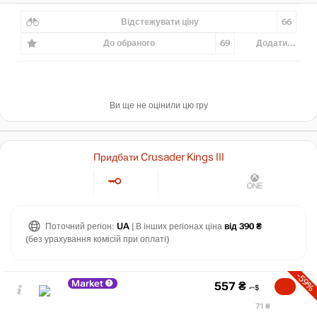
Відстежувати ціну
66
До обраного
69
Додати...
Ви ще не оцінили цю гру
Придбати Crusader Kings III
Поточний регіон:
UA
| В інших регіонах ціна
від 390 ₴
(без урахування комісій при оплаті)
-59%
Market
557
₴
71 ₴