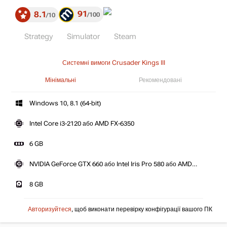
91
8.1
100
10
Strategy
Simulator
Steam
Системні вимоги Crusader Kings III
Мінімальні
Рекомендовані
Windows 10, 8.1 (64-bit)
Intel Core i3-2120 або AMD FX-6350
6 GB
NVIDIA GeForce GTX 660 або Intel Iris Pro 580 або AMD
Radeon HD 7870 / Radeon Vega 11
8 GB
Авторизуйтеся
, щоб виконати перевірку конфігурації вашого ПК