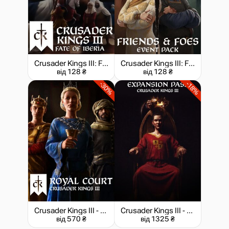
Crusader Kings III: Fate of Iberia
Crusader Kings III: Friends & Foes
від 128 ₴
від 128 ₴
-30%
-18%
Crusader Kings III - Royal Court
Crusader Kings III - Expansion Pass
від 570 ₴
від 1325 ₴