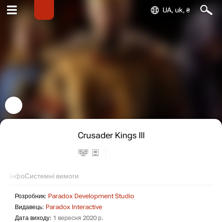
UA, uk, ₴
Crusader Kings III
Інфо
Системні вимоги
Розробник:
Paradox Development Studio
Видавець:
Paradox Interactive
Дата виходу:
1 вересня 2020 р.