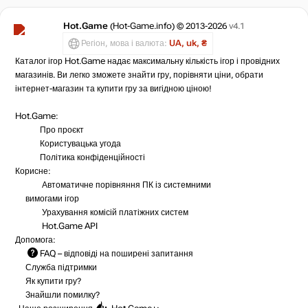
Hot.Game
(Hot-Game.info) © 2013-2026
v4.1
Регіон, мова і валюта:
UA, uk, ₴
Каталог ігор Hot.Game надає максимальну кількість ігор і провідних
магазинів. Ви легко зможете знайти гру, порівняти ціни, обрати
інтернет-магазин та купити гру за вигідною ціною!
Hot.Game:
Про проєкт
Користувацька угода
Політика конфіденційності
Корисне:
Автоматичне порівняння ПК із системними
вимогами ігор
Урахування комісій
платіжних систем
Hot.Game API
Допомога:
FAQ
– відповіді на поширені запитання
Служба підтримки
Як купити гру?
Знайшли помилку?