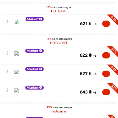
-7%
за промокодом:
HOTGAME
-54%
Market
621
₴
-8%
за промокодом:
HOTGAMES
-54%
Market
622
₴
-54%
Market
627
₴
-52%
Market
643
₴
-15%
за промокодом:
hotgame