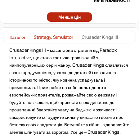
не в наявності
Менше цін
Каталог
Strategy, Simulator
Crusader Kings III
Crusader Kings III – масштабна стратегія від Paradox
Interactive, що стала третьою грою в одній з
найпопулярніших серій жанру. Crusader Kings славляться
своєю продуманістю, увагою до деталей і визначною
історичною точністю, яку новинка успадкувала і
примножила. Приміряйте на себе роль одного з
європейських правителів, розважайте свою державу і
будуйте нові союзи, щоб привести свою династію до
процвітання! Звертайте увагу на будь-які можливості і
використовуйте їх. Будуйте сильну династію і дбайте про
безпеку своїх спадкоємців. Вступайте у війни і відправляйте
агентів шпигувати за ворогом. Усе це – Crusader Kings.