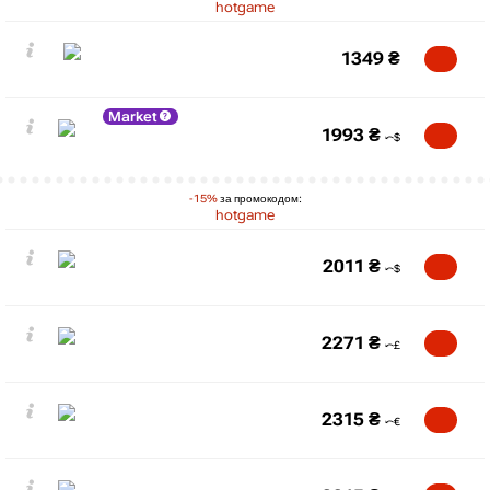
hotgame
1349
₴
Market
1993
₴
-15%
за промокодом:
hotgame
2011
₴
2271
₴
2315
₴