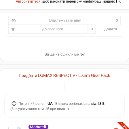
Авторизуйтеся
, щоб виконати перевірку конфігурації вашого ПК
Відстежувати ціну
0
До обраного
0
Додати...
Ви ще не оцінили цю гру
Придбати DJMAX RESPECT V - Lisrim Gear Pack
Поточний регіон:
UA
| В інших регіонах ціна
від 48 ₴
(без урахування комісій при оплаті)
-72%
Market