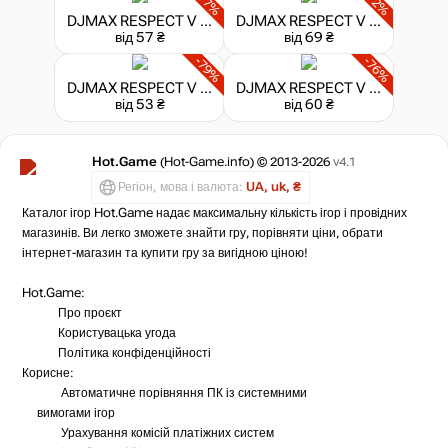
-77%
-72%
DJMAX RESPECT V - So Happy Gear Pack
DJMAX RESPECT V - The Clear Blue Sky Gear Pack
від 57 ₴
від 69 ₴
-79%
-76%
DJMAX RESPECT V - TOK! TOK! TOK! GEAR PACK
DJMAX RESPECT V - Welcome to the Space GEAR PACK
від 53 ₴
від 60 ₴
Hot.Game
(Hot-Game.info) © 2013-2026
v4.1
Регіон, мова і валюта:
UA, uk, ₴
Каталог ігор Hot.Game надає максимальну кількість ігор і провідних
магазинів. Ви легко зможете знайти гру, порівняти ціни, обрати
інтернет-магазин та купити гру за вигідною ціною!
Hot.Game:
Про проєкт
Користувацька угода
Політика конфіденційності
Корисне:
Автоматичне порівняння ПК із системними
вимогами ігор
Урахування комісій
платіжних систем