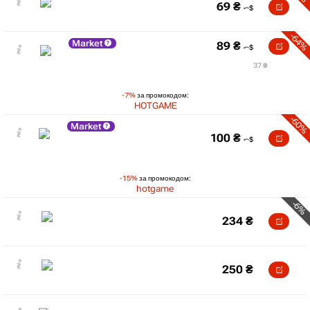
69
₴
-64%
Market
89
₴
37 ₴
-7%
за промокодом:
HOTGAME
-60%
Market
100
₴
-15%
за промокодом:
hotgame
-6%
234
₴
250
₴