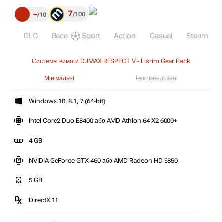
7
–
100
10
DLC
Race
Sport
Action
Casual
Steam
Системні вимоги DJMAX RESPECT V - Lisrim Gear Pack
Мінімальні
Рекомендовані
Windows 10, 8.1, 7 (64-bit)
Intel Core2 Duo E8400 або AMD Athlon 64 X2 6000+
4 GB
NVIDIA GeForce GTX 460 або AMD Radeon HD 5850
5 GB
DirectX 11