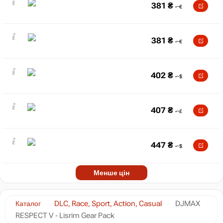
381
₴
381
₴
402
₴
407
₴
447
₴
Менше цін
Каталог
DLC, Race, Sport, Action, Casual
DJMAX
RESPECT V - Lisrim Gear Pack