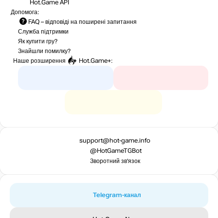
Hot.Game API
Допомога:
FAQ
– відповіді на поширені запитання
Служба підтримки
Як купити гру?
Знайшли помилку?
Наше розширення
Hot.Game+
:
support@hot-game.info
@HotGameTGBot
Зворотний зв’язок
Telegram-канал