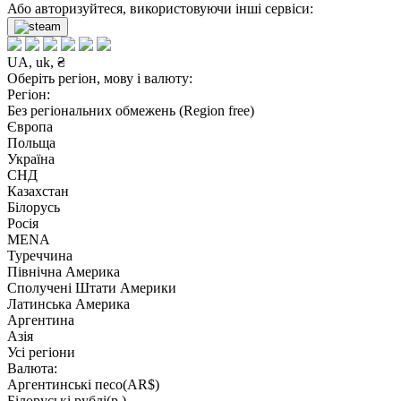
Або авторизуйтеся, використовуючи інші сервіси:
UA, uk, ₴
Оберіть регіон, мову і валюту:
Регіон:
Без регіональних обмежень (Region free)
Європа
Польща
Україна
СНД
Казахстан
Білорусь
Росія
MENA
Туреччина
Північна Америка
Сполучені Штати Америки
Латинська Америка
Аргентина
Азія
Усі регіони
Валюта:
Аргентинські песо(AR$)
Білоруські рублі(р.)