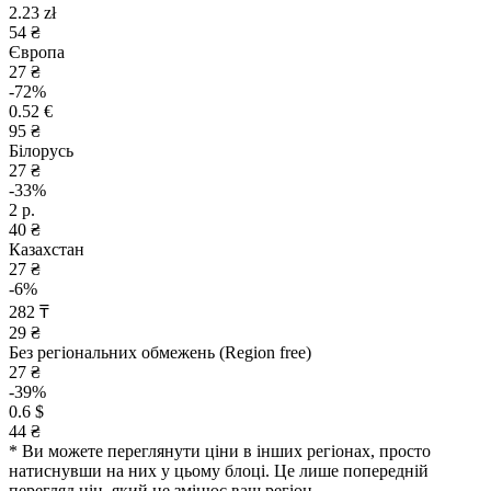
2.23 zł
54 ₴
Європа
27 ₴
-72%
0.52 €
95 ₴
Білорусь
27 ₴
-33%
2 р.
40 ₴
Казахстан
27 ₴
-6%
282 ₸
29 ₴
Без регіональних обмежень (Region free)
27 ₴
-39%
0.6 $
44 ₴
* Ви можете переглянути ціни в інших регіонах, просто
натиснувши на них у цьому блоці. Це лише попередній
перегляд цін, який не змінює ваш регіон.