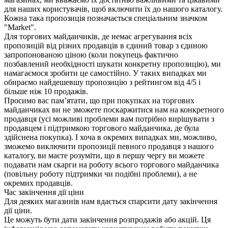
для наших користувачів, щоб включити їх до нашого каталогу.
Кожна така пропозиція позначається спеціальним значком
"Market".
Для торгових майданчиків, де немає агрегування всіх
пропозицій від різних продавців в єдиний товар з єдиною
запропонованою ціною (коли покупець фактично
позбавлений необхідності шукати конкретну пропозицію), ми
намагаємося зробити це самостійно. У таких випадках ми
обираємо найдешевшу пропозицію з рейтингом від 4/5 і
більше ніж 10 продажів.
Просимо вас пам’ятати, що при покупках на торгових
майданчиках ви не зможете поскаржитися нам на конкретного
продавця (усі можливі проблеми вам потрібно вирішувати з
продавцем і підтримкою торгового майданчика, де була
здійснена покупка). І хоча в окремих випадках ми, можливо,
зможемо виключити пропозиції певного продавця з нашого
каталогу, ви маєте розуміти, що в першу чергу ви можете
подавати нам скарги на роботу всього торгового майданчика
(повільну роботу підтримки чи подібні проблеми), а не
окремих продавців.
Час закінчення дії ціни
Для деяких магазинів нам вдається спарсити дату закінчення
дії ціни.
Це можуть бути дати закінчення розпродажів або акцій. Ця