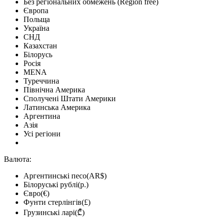
Без регіональних обмежень (Region free)
Європа
Польща
Україна
СНД
Казахстан
Білорусь
Росія
MENA
Туреччина
Північна Америка
Сполучені Штати Америки
Латинська Америка
Аргентина
Азія
Усі регіони
Валюта:
Аргентинські песо(AR$)
Білоруські рублі(р.)
Євро(€)
Фунти стерлінгів(£)
Грузинські ларі(₾)