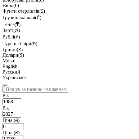
Євро(€)
Фунти стерлінгів(£)
Грузинські ларі(₾)
Тенге(₸)
Злоті(zł)
Рублі(₽)
Турецькі ліри(₺)
Гривні(₴)
Долари($)
Мова:
English
Русский
Українська
Рік
Рік
Ціна (₴)
Ціна (₴)