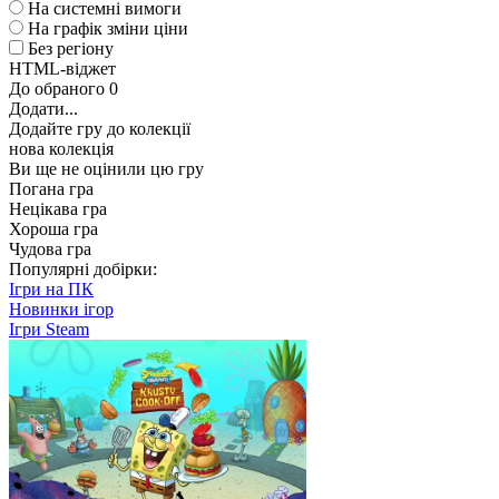
На системні вимоги
На графік зміни ціни
Без регіону
HTML-віджет
До обраного
0
Додати...
Додайте гру до колекції
нова колекція
Ви ще не оцінили цю гру
Погана гра
Нецікава гра
Хороша гра
Чудова гра
Популярні добірки:
Ігри на ПК
Новинки ігор
Ігри Steam