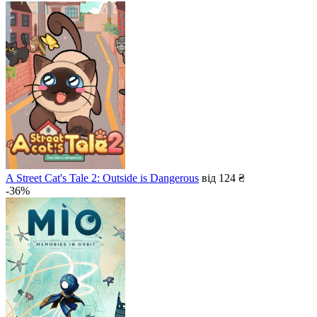
A Street Cat's Tale 2: Outside is Dangerous
від 124 ₴
-36%