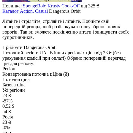
Новинка:
SpongeBob: Krusty Cook-Off
від 325 ₴
Каталог
Action, Casual
Dangerous Orbit
Літайте і стріляйте, стріляйте і літайте. Побийте свій
попередній рекорд, щоб розблокувати нову зброю і нових
ворогів. Так ви зможете нескінченно літати і знищувати своїх
супротивників.
Придбати Dangerous Orbit
Поточний регіон:
UA
| В інших регіонах ціна
від 23 ₴
(без
урахування комісій при оплаті)
Обрано попередній перегляд
цін для регіону:
Регіон
Конвертована поточна ц
Ц
іна (₴)
Поточна ціна
Базова ціна
Усі регіони
23 ₴
-57%
0.52 $
54 ₴
Росія
23 ₴
-0%