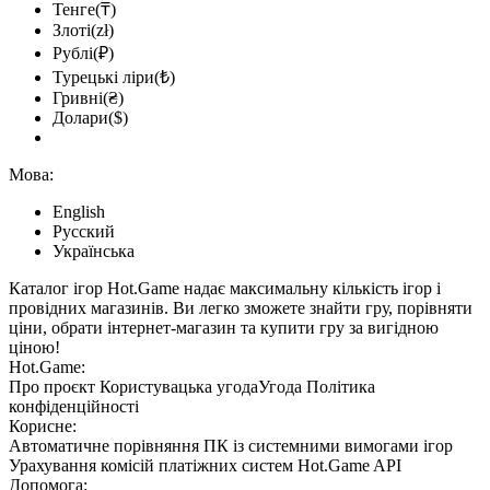
Тенге(₸)
Злоті(zł)
Рублі(₽)
Турецькі ліри(₺)
Гривні(₴)
Долари($)
Мова:
English
Русский
Українська
Каталог ігор Hot.Game надає максимальну кількість ігор і
провідних магазинів. Ви легко зможете знайти гру, порівняти
ціни, обрати інтернет-магазин та купити гру за вигідною
ціною!
Hot.Game:
Про проєкт
Користувацька угода
Угода
Політика
конфіденційності
Корисне:
Автоматичне порівняння ПК із системними вимогами ігор
Урахування комісій
платіжних систем
Hot.Game API
Допомога: