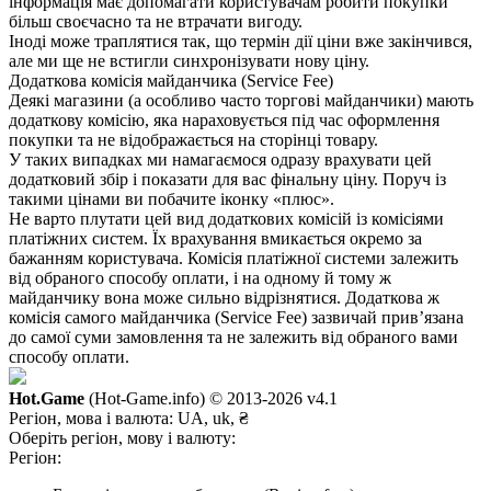
інформація має допомагати користувачам робити покупки
більш своєчасно та не втрачати вигоду.
Іноді може траплятися так, що термін дії ціни вже закінчився,
але ми ще не встигли синхронізувати нову ціну.
Додаткова комісія майданчика (Service Fee)
Деякі магазини (а особливо часто торгові майданчики) мають
додаткову комісію, яка нараховується під час оформлення
покупки та не відображається на сторінці товару.
У таких випадках ми намагаємося одразу врахувати цей
додатковий збір і показати для вас фінальну ціну. Поруч із
такими цінами ви побачите іконку «плюс».
Не варто плутати цей вид додаткових комісій із комісіями
платіжних систем. Їх врахування вмикається окремо за
бажанням користувача. Комісія платіжної системи залежить
від обраного способу оплати, і на одному й тому ж
майданчику вона може сильно відрізнятися. Додаткова ж
комісія самого майданчика (Service Fee) зазвичай прив’язана
до самої суми замовлення та не залежить від обраного вами
способу оплати.
Hot.Game
(Hot-Game.info) © 2013-2026
v4.1
Регіон, мова і валюта:
UA, uk, ₴
Оберіть регіон, мову і валюту:
Регіон: