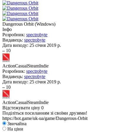
Dangerous Orbit
(
Windows
)
Інфо
Розробник:
spectrobyte
Видавець:
spectrobyte
Дата виходу:
25 січня 2019 р.
–
10
Action
Casual
Steam
Indie
Розробник:
spectrobyte
Видавець:
spectrobyte
Дата виходу:
25 січня 2019 р.
–
10
Action
Casual
Steam
Indie
Відстежувати ціну
0
Поділіться посиланням зі своїми друзями!
https://hot.game/uk-ua/game/Dangerous-Orbit
Звичайна
На ціни