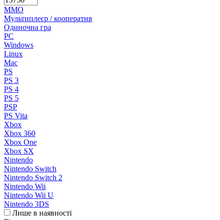
MMO
Мультиплеєр / кооператив
Одиночна гра
PC
Windows
Linux
Mac
PS
PS 3
PS 4
PS 5
PSP
PS Vita
Xbox
Xbox 360
Xbox One
Xbox SX
Nintendo
Nintendo Switch
Nintendo Switch 2
Nintendo Wii
Nintendo Wii U
Nintendo 3DS
Лише в наявності