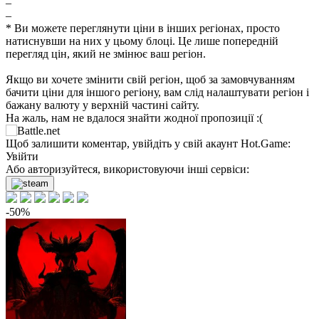
–
–
* Ви можете переглянути ціни в інших регіонах, просто
натиснувши на них у цьому блоці. Це лише попередній
перегляд цін, який не змінює ваш регіон.
Якщо ви хочете змінити свій регіон, щоб за замовчуванням
бачити ціни для іншого регіону, вам слід налаштувати регіон і
бажану валюту у верхній частині сайту.
На жаль, нам не вдалося знайти жодної пропозиції :(
не в наявності
Щоб залишити коментар, увійдіть у свій акаунт
Hot.Game
:
Увійти
Або авторизуйтеся, використовуючи інші сервіси:
-50%