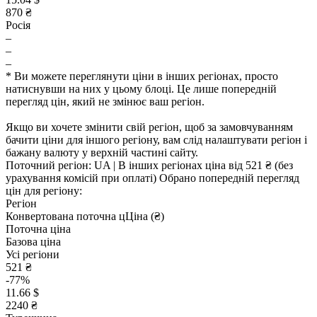
870 ₴
Росія
–
–
–
* Ви можете переглянути ціни в інших регіонах, просто
натиснувши на них у цьому блоці. Це лише попередній
перегляд цін, який не змінює ваш регіон.
Якщо ви хочете змінити свій регіон, щоб за замовчуванням
бачити ціни для іншого регіону, вам слід налаштувати регіон і
бажану валюту у верхній частині сайту.
Поточний регіон:
UA
| В інших регіонах ціна
від 521 ₴
(без
урахування комісій при оплаті)
Обрано попередній перегляд
цін для регіону:
Регіон
Конвертована поточна ц
Ц
іна (₴)
Поточна ціна
Базова ціна
Усі регіони
521 ₴
-77%
11.66 $
2240 ₴