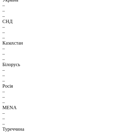
–
–
–
СНД
–
–
–
Казахстан
–
–
–
Білорусь
–
–
–
Росія
–
–
–
MENA
–
–
–
Туреччина