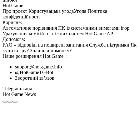
Hot.Game:
Про проєкт
Користувацька угода
Угода
Політика
конфіденційності
Корисне:
Автоматичне порівняння ПК із системними вимогами ігор
Урахування комісій
платіжних систем
Hot.Game API
Допомога:
FAQ
– відповіді на поширені запитання
Служба підтримки
Як
купити гру?
Знайшли помилку?
Наше розширення
Hot.Game+
:
support@hot-game.info
@HotGameTGBot
Зворотний зв’язок
Telegram-канал
Hot Game News