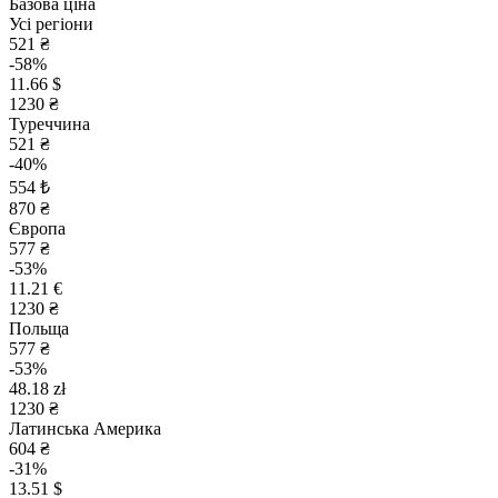
Базова ціна
Усі регіони
521 ₴
-58%
11.66 $
1230 ₴
Туреччина
521 ₴
-40%
554 ₺
870 ₴
Європа
577 ₴
-53%
11.21 €
1230 ₴
Польща
577 ₴
-53%
48.18 zł
1230 ₴
Латинська Америка
604 ₴
-31%
13.51 $