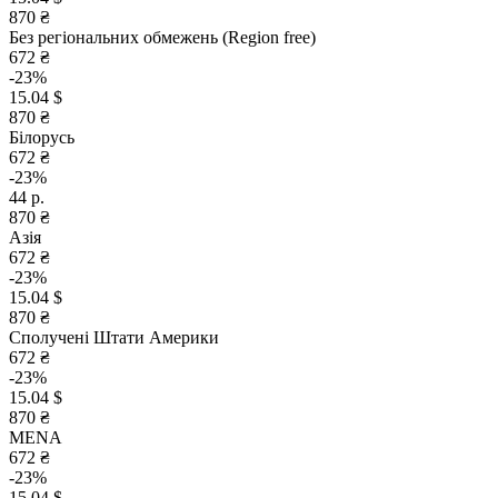
870 ₴
Без регіональних обмежень (Region free)
672 ₴
-23%
15.04 $
870 ₴
Білорусь
672 ₴
-23%
44 р.
870 ₴
Азія
672 ₴
-23%
15.04 $
870 ₴
Сполучені Штати Америки
672 ₴
-23%
15.04 $
870 ₴
MENA
672 ₴
-23%
15.04 $