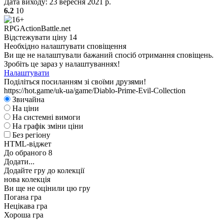
Дата виходу:
23 вересня 2021 р.
6.2
10
RPG
Action
Battle.net
Відстежувати ціну
14
Необхідно налаштувати сповіщення
Ви ще не налаштували бажаний спосіб отримання сповіщень.
Зробіть це зараз у налаштуваннях!
А
Налаштувати
Поділіться посиланням зі своїми друзями!
https://hot.game/uk-ua/game/Diablo-Prime-Evil-Collection
Звичайна
На ціни
На системні вимоги
На графік зміни ціни
Без регіону
HTML-віджет
До обраного
8
Додати...
Додайте гру до колекції
нова колекція
Ви ще не оцінили цю гру
Погана гра
Нецікава гра
Хороша гра