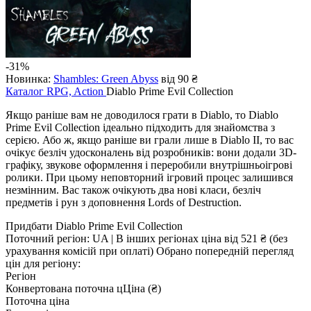
-31%
Новинка:
Shambles: Green Abyss
від 90 ₴
Каталог
RPG, Action
Diablo Prime Evil Collection
Якщо раніше вам не доводилося грати в Diablo, то Diablo
Prime Evil Collection ідеально підходить для знайомства з
серією. Або ж, якщо раніше ви грали лише в Diablo II, то вас
очікує безліч удосконалень від розробників: вони додали 3D-
графіку, звукове оформлення і переробили внутрішньоігрові
ролики. При цьому неповторний ігровий процес залишився
незмінним. Вас також очікують два нові класи, безліч
предметів і рун з доповнення Lords of Destruction.
Придбати Diablo Prime Evil Collection
Поточний регіон:
UA
| В інших регіонах ціна
від 521 ₴
(без
урахування комісій при оплаті)
Обрано попередній перегляд
цін для регіону:
Регіон
Конвертована поточна ц
Ц
іна (₴)
Поточна ціна