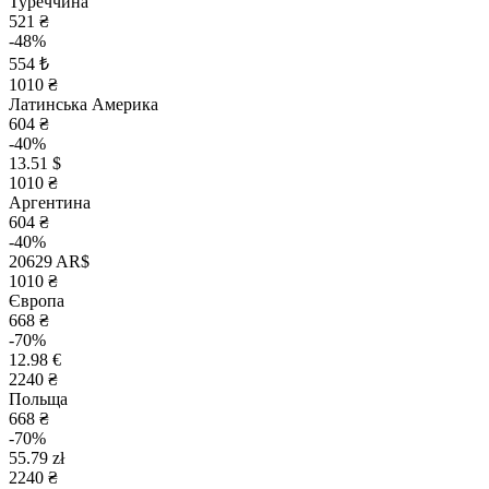
Туреччина
521 ₴
-48%
554 ₺
1010 ₴
Латинська Америка
604 ₴
-40%
13.51 $
1010 ₴
Аргентина
604 ₴
-40%
20629 AR$
1010 ₴
Європа
668 ₴
-70%
12.98 €
2240 ₴
Польща
668 ₴
-70%
55.79 zł
2240 ₴