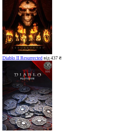
Diablo II Resurrected
від 437 ₴