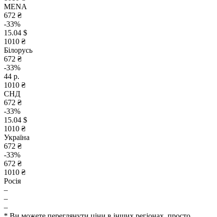
MENA
672 ₴
-33%
15.04 $
1010 ₴
Білорусь
672 ₴
-33%
44 р.
1010 ₴
СНД
672 ₴
-33%
15.04 $
1010 ₴
Україна
672 ₴
-33%
672 ₴
1010 ₴
Росія
–
–
–
* Ви можете переглянути ціни в інших регіонах, просто