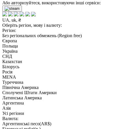
Або авторизуйтеся, використовуючи інші сервіси:
UA, uk, ₴
Оберіть регіон, мову і валюту:
Регіон:
Без регіональних обмежень (Region free)
Європа
Польща
Україна
СНД
Казахстан
Білорусь
Росія
MENA
Туреччина
Північна Америка
Сполучені Штати Америки
Латинська Америка
Аргентина
Азія
Усі регіони
Валюта:
Аргентинські песо(AR$)
Білоруські рублі(р.)