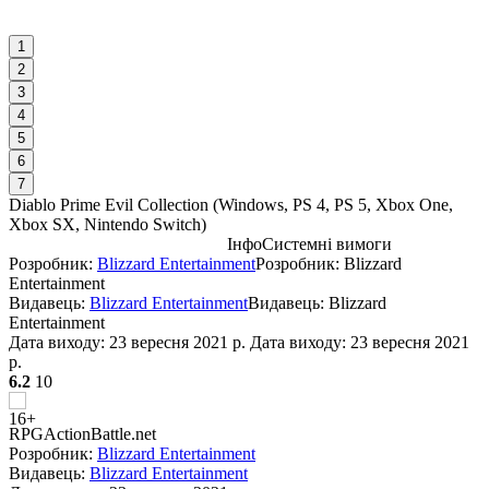
1
2
3
4
5
6
7
Diablo Prime Evil Collection
(
Windows, PS 4, PS 5, Xbox One,
Xbox SX, Nintendo Switch
)
Інфо
Системні вимоги
Розробник:
Blizzard Entertainment
Розробник: Blizzard
С
Entertainment
М
Видавець:
Blizzard Entertainment
Видавець: Blizzard
Р
Entertainment
Дата виходу:
23 вересня 2021 р.
Дата виходу: 23 вересня 2021
р.
6.2
10
RPG
Action
Battle.net
Розробник:
Blizzard Entertainment
А
Видавець:
Blizzard Entertainment