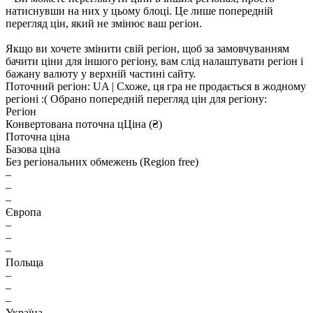
натиснувши на них у цьому блоці. Це лише попередній
перегляд цін, який не змінює ваш регіон.
Якщо ви хочете змінити свій регіон, щоб за замовчуванням
бачити ціни для іншого регіону, вам слід налаштувати регіон і
бажану валюту у верхній частині сайту.
Поточний регіон:
UA
| Схоже, ця гра не продається в жодному
регіоні :(
Обрано попередній перегляд цін для регіону:
Регіон
Конвертована поточна ц
Ц
іна (₴)
Поточна ціна
Базова ціна
Без регіональних обмежень (Region free)
–
–
–
Європа
–
–
–
Польща
–
–
–
Україна