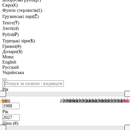
Євро(€)
Фунти стерлінгів(£)
Грузинські ларі(₾)
Тенге(₸)
Злоті(zł)
Рублі(₽)
Турецькі ліри(₺)
Гривні(₴)
Долари($)
Мова:
English
Русский
Українська
Рік
1988
1989
2007
2008
2009
2010
2011
2012
2013
2014
2015
2016
2017
2018
2019
2020
2021
2022
2023
2024
2025
2026
202
Рік
Ціна (₴)