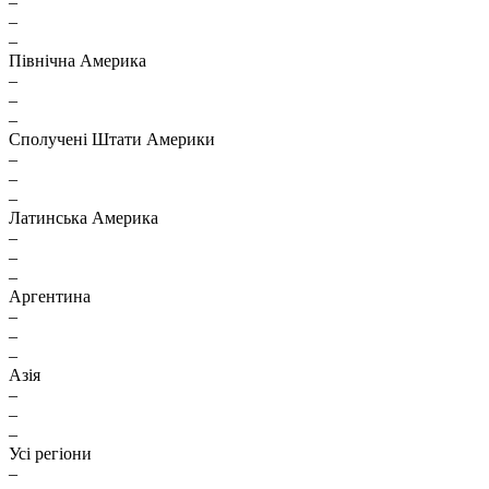
–
–
–
Північна Америка
–
–
–
Сполучені Штати Америки
–
–
–
Латинська Америка
–
–
–
Аргентина
–
–
–
Азія
–
–
–
Усі регіони
–