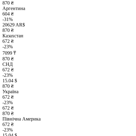
870 ₴
Аргентина
604 ₴
-31%
20629 AR$
870 ₴
Казахстан
672 ₴
-23%
7099 ₸
870 ₴
СНД
672 ₴
-23%
15.04 $
870 ₴
Україна
672 ₴
-23%
672 ₴
870 ₴
Північна Америка
672 ₴
-23%
15.04 $