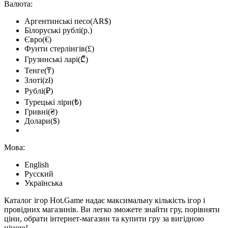
Валюта:
Аргентинські песо(AR$)
Білоруські рублі(р.)
Євро(€)
Фунти стерлінгів(£)
Грузинські ларі(₾)
Тенге(₸)
Злоті(zł)
Рублі(₽)
Турецькі ліри(₺)
Гривні(₴)
Долари($)
Мова:
English
Русский
Українська
Каталог ігор Hot.Game надає максимальну кількість ігор і
провідних магазинів. Ви легко зможете знайти гру, порівняти
ціни, обрати інтернет-магазин та купити гру за вигідною
ціною!