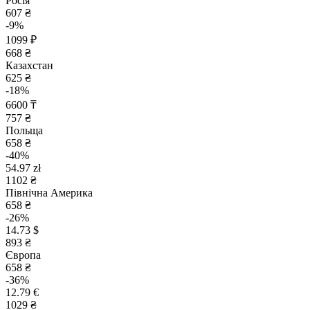
Росія
607 ₴
-9%
1099 ₽
668 ₴
Казахстан
625 ₴
-18%
6600 ₸
757 ₴
Польща
658 ₴
-40%
54.97 zł
1102 ₴
Північна Америка
658 ₴
-26%
14.73 $
893 ₴
Європа
658 ₴
-36%
12.79 €
1029 ₴