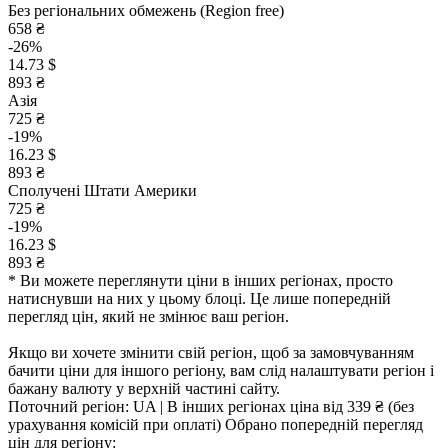
Без регіональних обмежень (Region free)
658 ₴
-26%
14.73 $
893 ₴
Азія
725 ₴
-19%
16.23 $
893 ₴
Сполучені Штати Америки
725 ₴
-19%
16.23 $
893 ₴
* Ви можете переглянути ціни в інших регіонах, просто
натиснувши на них у цьому блоці. Це лише попередній
перегляд цін, який не змінює ваш регіон.
Якщо ви хочете змінити свій регіон, щоб за замовчуванням
бачити ціни для іншого регіону, вам слід налаштувати регіон і
бажану валюту у верхній частині сайту.
Поточний регіон:
UA
| В інших регіонах ціна
від 339 ₴
(без
урахування комісій при оплаті)
Обрано попередній перегляд
цін для регіону: