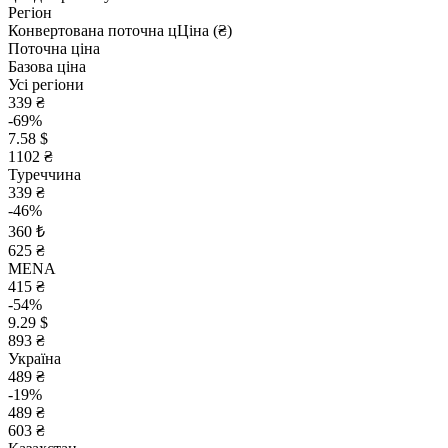
Регіон
Конвертована поточна ц
Ц
іна (₴)
Поточна ціна
Базова ціна
Усі регіони
339 ₴
-69%
7.58 $
1102 ₴
Туреччина
339 ₴
-46%
360 ₺
625 ₴
MENA
415 ₴
-54%
9.29 $
893 ₴
Україна
489 ₴
-19%
489 ₴
603 ₴