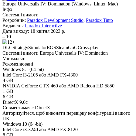
Europa Universalis IV: Domination
(
Windows, Linux, Mac
)
Інфо
Системні вимоги
Розробник:
Paradox Development Studio
,
Paradox Tinto
Видавець:
Paradox Interactive
Дата виходу:
18 квітня 2023 р.
–
10
DLC
Strategy
Simulator
EGS
Steam
GoG
Cross-play
Системні вимоги Europa Universalis IV: Domination
Мінімальні
Рекомендовані
Windows 8.1 (64-bit)
Intel Core i3-2105 або AMD FX-4300
4 GB
NVIDIA GeForce GTX 460 або AMD Radeon HD 5850
1 GB
6 GB
DirectX 9.0c
Совместимая с DirectX
Авторизуйтеся
, щоб виконати перевірку конфігурації вашого
ПК
Windows 10 (64-bit)
Intel Core i3-3240 або AMD FX-8120
8 GB