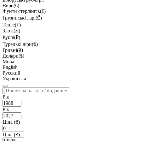
Євро(€)
Фунти стерлінгів(£)
Грузинські ларі(₾)
Тенге(₸)
Злоті(zł)
Рублі(₽)
Турецькі ліри(₺)
Гривні(₴)
Долари($)
Мова:
English
Русский
Українська
Рік
Рік
Ціна (₴)
Ціна (₴)