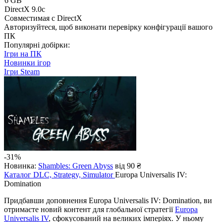
6 GB
DirectX 9.0c
Совместимая с DirectX
Авторизуйтеся
, щоб виконати перевірку конфігурації вашого
ПК
Популярні добірки:
Ігри на ПК
Новинки ігор
Ігри Steam
-31%
Новинка:
Shambles: Green Abyss
від 90 ₴
Каталог
DLC, Strategy, Simulator
Europa Universalis IV:
Domination
Придбавши доповнення Europa Universalis IV: Domination, ви
отримаєте новий контент для глобальної стратегії
Europa
Universalis IV
, сфокусований на великих імперіях. У ньому