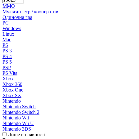
MMO
Мультиплеєр / кооператив
Одиночна гра
PC
Windows
Linux
Mac
PS
PS 3
PS 4
PS 5
PSP
PS Vita
Xbox
Xbox 360
Xbox One
Xbox SX
Nintendo
Nintendo Switch
Nintendo Switch 2
Nintendo Wii
Nintendo Wii U
Nintendo 3DS
Лише в наявності