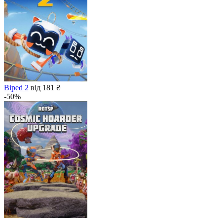
Biped 2
від 181 ₴
-50%