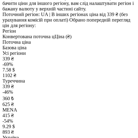
бачити ціни для іншого регіону, вам слід налаштувати регіон і
бажану валюту у верхній частині сайту.
Поточний регіон:
UA
| В інших регіонах ціна
від 339 ₴
(без
урахування комісій при оплаті)
Обрано попередній перегляд
цін для регіону:
Регіон
Конвертована поточна ц
Ц
іна (₴)
Поточна ціна
Базова ціна
Усі регіони
339 ₴
-69%
7.58 $
1102 ₴
Туреччина
339 ₴
-46%
360 ₺
625 ₴
MENA
415 ₴
-54%
9.29 $
893 ₴
Україна