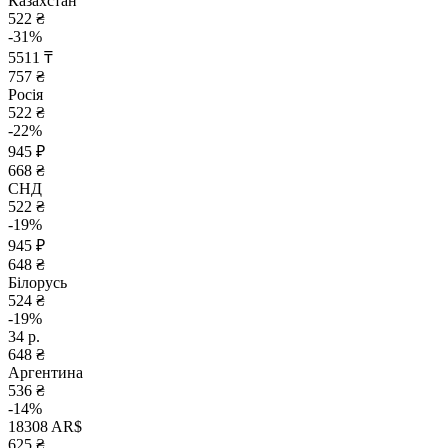
Казахстан
522 ₴
-31%
5511 ₸
757 ₴
Росія
522 ₴
-22%
945 ₽
668 ₴
СНД
522 ₴
-19%
945 ₽
648 ₴
Білорусь
524 ₴
-19%
34 р.
648 ₴
Аргентина
536 ₴
-14%
18308 AR$
625 ₴