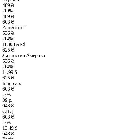
489 ₴
-19%
489 ₴
603 ₴
Аргентина
536 ₴
-14%
18308 AR$
625 ₴
Латинська Америка
536 ₴
-14%
11.99 $
625 ₴
Білорусь
603 ₴
-7%
39 р.
648 ₴
СНД
603 ₴
-7%
13.49 $
648 ₴