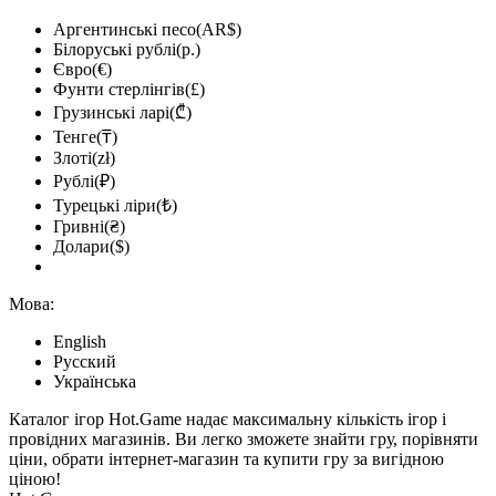
Аргентинські песо(AR$)
Білоруські рублі(р.)
Євро(€)
Фунти стерлінгів(£)
Грузинські ларі(₾)
Тенге(₸)
Злоті(zł)
Рублі(₽)
Турецькі ліри(₺)
Гривні(₴)
Долари($)
Мова:
English
Русский
Українська
Каталог ігор Hot.Game надає максимальну кількість ігор і
провідних магазинів. Ви легко зможете знайти гру, порівняти
ціни, обрати інтернет-магазин та купити гру за вигідною
ціною!