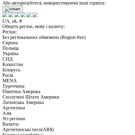
Або авторизуйтеся, використовуючи інші сервіси:
UA, uk, ₴
Оберіть регіон, мову і валюту:
Регіон:
Без регіональних обмежень (Region free)
Європа
Польща
Україна
СНД
Казахстан
Білорусь
Росія
MENA
Туреччина
Північна Америка
Сполучені Штати Америки
Латинська Америка
Аргентина
Азія
Усі регіони
Валюта:
Аргентинські песо(AR$)
Білоруські рублі(р.)