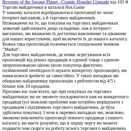
Revenge of the Savage Planet - Cosmic Hoarder Upgrade
від 101 ₴
Торгові майданчики в каталозі Hot.Game
У нашому каталозі відображаються пропозиції не лише
інтернет-магазинів, а й торгових майданчиків.
Незважаючи на те, що покупки на торгових майданчиках
зазвичай здійснювати дещо складніше, ніж в інтернет-
магазинах, ми вважаємо їх достатньо важливими та цікавими
для наших користувачів, щоб включити їх до нашого каталогу.
Кожна така пропозиція позначається спеціальним значком
"Market".
Для торгових майданчиків, де немає агрегування всіх
пропозицій від різних продавців в єдиний товар з єдиною
запропонованою ціною (коли покупець фактично
позбавлений необхідності шукати конкретну пропозицію), ми
намагаємося зробити це самостійно. У таких випадках ми
обираємо найдешевшу пропозицію з рейтингом від 4/5 і
більше ніж 10 продажів.
Просимо вас пам’ятати, що при покупках на торгових
майданчиках ви не зможете поскаржитися нам на конкретного
продавця (усі можливі проблеми вам потрібно вирішувати з
продавцем і підтримкою торгового майданчика, де була
здійснена покупка). І хоча в окремих випадках ми, можливо,
зможемо виключити пропозиції певного продавця з нашого
каталогу, ви маєте розуміти, що в першу чергу ви можете
подавати нам скарги на роботу всього торгового майданчика