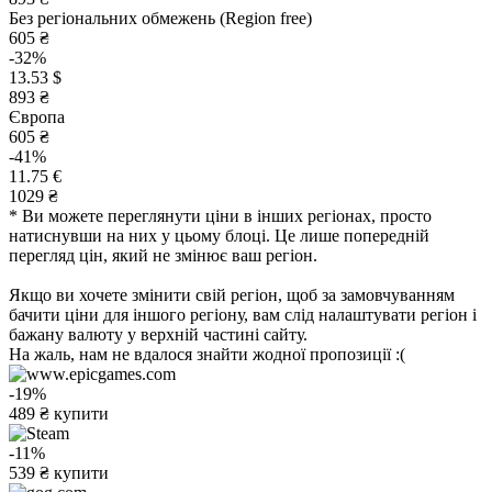
Без регіональних обмежень (Region free)
605 ₴
-32%
13.53 $
893 ₴
Європа
605 ₴
-41%
11.75 €
1029 ₴
* Ви можете переглянути ціни в інших регіонах, просто
натиснувши на них у цьому блоці. Це лише попередній
перегляд цін, який не змінює ваш регіон.
Якщо ви хочете змінити свій регіон, щоб за замовчуванням
бачити ціни для іншого регіону, вам слід налаштувати регіон і
бажану валюту у верхній частині сайту.
На жаль, нам не вдалося знайти жодної пропозиції :(
-19%
489
₴
купити
-11%
539
₴
купити