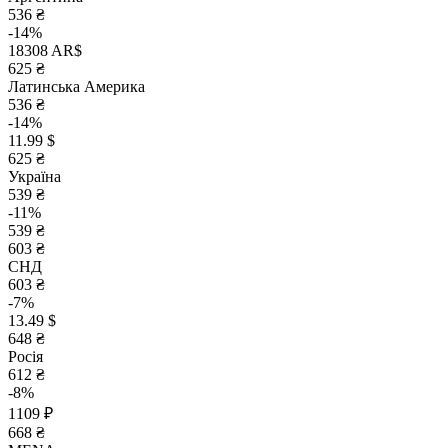
536 ₴
-14%
18308 AR$
625 ₴
Латинська Америка
536 ₴
-14%
11.99 $
625 ₴
Україна
539 ₴
-11%
539 ₴
603 ₴
СНД
603 ₴
-7%
13.49 $
648 ₴
Росія
612 ₴
-8%
1109 ₽
668 ₴