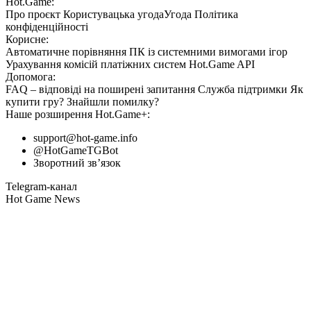
Hot.Game:
Про проєкт
Користувацька угода
Угода
Політика
конфіденційності
Корисне:
Автоматичне порівняння ПК із системними вимогами ігор
Урахування комісій
платіжних систем
Hot.Game API
Допомога:
FAQ
– відповіді на поширені запитання
Служба підтримки
Як
купити гру?
Знайшли помилку?
Наше розширення
Hot.Game+
:
support@hot-game.info
@HotGameTGBot
Зворотний зв’язок
Telegram-канал
Hot Game News