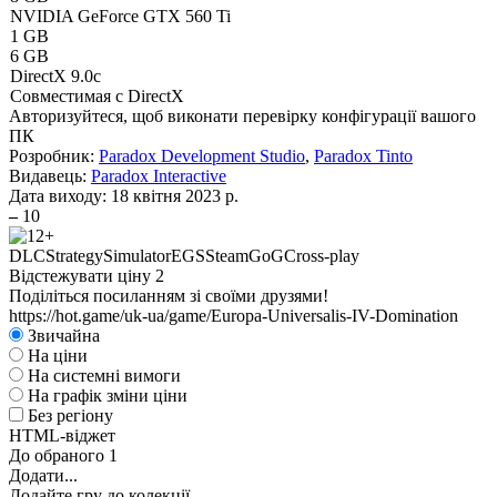
NVIDIA GeForce GTX 560 Ti
1 GB
6 GB
DirectX 9.0c
Совместимая с DirectX
Авторизуйтеся
, щоб виконати перевірку конфігурації вашого
ПК
Розробник:
Paradox Development Studio
,
Paradox Tinto
Видавець:
Paradox Interactive
Дата виходу:
18 квітня 2023 р.
–
10
DLC
Strategy
Simulator
EGS
Steam
GoG
Cross-play
Відстежувати ціну
2
Поділіться посиланням зі своїми друзями!
https://hot.game/uk-ua/game/Europa-Universalis-IV-Domination
Звичайна
На ціни
На системні вимоги
На графік зміни ціни
Без регіону
HTML-віджет
До обраного
1
Додати...
Додайте гру до колекції