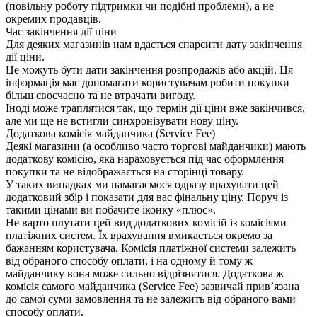
(повільну роботу підтримки чи подібні проблеми), а не
окремих продавців.
Час закінчення дії ціни
Для деяких магазинів нам вдається спарсити дату закінчення
дії ціни.
Це можуть бути дати закінчення розпродажів або акцій. Ця
інформація має допомагати користувачам робити покупки
більш своєчасно та не втрачати вигоду.
Іноді може траплятися так, що термін дії ціни вже закінчився,
але ми ще не встигли синхронізувати нову ціну.
Додаткова комісія майданчика (Service Fee)
Деякі магазини (а особливо часто торгові майданчики) мають
додаткову комісію, яка нараховується під час оформлення
покупки та не відображається на сторінці товару.
У таких випадках ми намагаємося одразу врахувати цей
додатковий збір і показати для вас фінальну ціну. Поруч із
такими цінами ви побачите іконку «плюс».
Не варто плутати цей вид додаткових комісій із комісіями
платіжних систем. Їх врахування вмикається окремо за
бажанням користувача. Комісія платіжної системи залежить
від обраного способу оплати, і на одному й тому ж
майданчику вона може сильно відрізнятися. Додаткова ж
комісія самого майданчика (Service Fee) зазвичай прив’язана
до самої суми замовлення та не залежить від обраного вами
способу оплати.