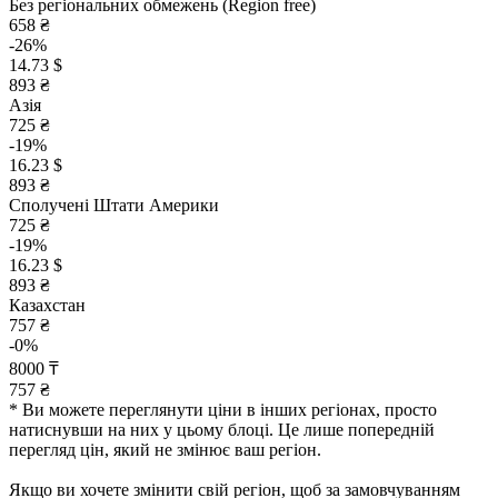
Без регіональних обмежень (Region free)
658 ₴
-26%
14.73 $
893 ₴
Азія
725 ₴
-19%
16.23 $
893 ₴
Сполучені Штати Америки
725 ₴
-19%
16.23 $
893 ₴
Казахстан
757 ₴
-0%
8000 ₸
757 ₴
* Ви можете переглянути ціни в інших регіонах, просто
натиснувши на них у цьому блоці. Це лише попередній
перегляд цін, який не змінює ваш регіон.
Якщо ви хочете змінити свій регіон, щоб за замовчуванням