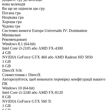
нова колекція
Ви ще не оцінили цю гру
Погана гра
Нецікава гра
Хороша гра
Чудова гра
Системні вимоги Europa Universalis IV: Domination
Мінімальні
Рекомендовані
Windows 8.1 (64-bit)
Intel Core i3-2105 або AMD FX-4300
4 GB
NVIDIA GeForce GTX 460 або AMD Radeon HD 5850
1 GB
6 GB
DirectX 9.0c
Совместимая с DirectX
Авторизуйтеся
, щоб виконати перевірку конфігурації вашого
ПК
Windows 10 (64-bit)
Intel Core i3-3240 або AMD FX-8120
8 GB
NVIDIA GeForce GTX 560 Ti
1 GB