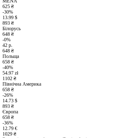
MENA
625 ₴
-30%
13.99 $
893 ₴
Білорусь
648 ₴
-0%
42 р.
648 ₴
Польща
658 ₴
-40%
54.97 zł
1102 ₴
Північна Америка
658 ₴
-26%
14.73 $
893 ₴
Європа
658 ₴
-36%
12.79 €
1029 ₴