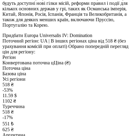
будуть доступні нові гілки місій, реформи правил і події для
кількох основних держав у грі, таких як Османська імперія,
Китай, Японія, Росія, Іспанія, Франція та Великобританія, а
також для деяких менших країн, включаючи Пруссію,
Португалію та Корею.
Придбати Europa Universalis IV: Domination
Поточний регіон:
UA
| В інших регіонах ціна
від 518 ₴
(без
урахування комісій при оплаті)
Обрано попередній перегляд
цін для регіону:
Регіон
Конвертована поточна ц
Ц
іна (₴)
Поточна ціна
Базова ціна
Усі регіони
518 ₴
-53%
11.59 $
1102 ₴
Туреччина
518 ₴
-17%
551 ₺
625 ₴
Аргентина