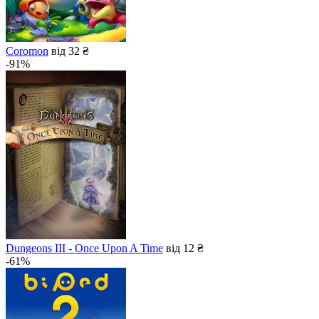
Coromon
від 32 ₴
-91%
Dungeons III - Once Upon A Time
від 12 ₴
-61%