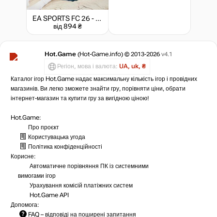
EA SPORTS FC 26 - Ultimate Edition
від 894 ₴
Hot.Game
(Hot-Game.info) © 2013-2026
v4.1
Регіон, мова і валюта:
UA, uk, ₴
Каталог ігор Hot.Game надає максимальну кількість ігор і провідних
магазинів. Ви легко зможете знайти гру, порівняти ціни, обрати
інтернет-магазин та купити гру за вигідною ціною!
Hot.Game:
Про проєкт
Користувацька угода
Політика конфіденційності
Корисне:
Автоматичне порівняння ПК із системними
вимогами ігор
Урахування комісій
платіжних систем
Hot.Game API
Допомога:
FAQ
– відповіді на поширені запитання