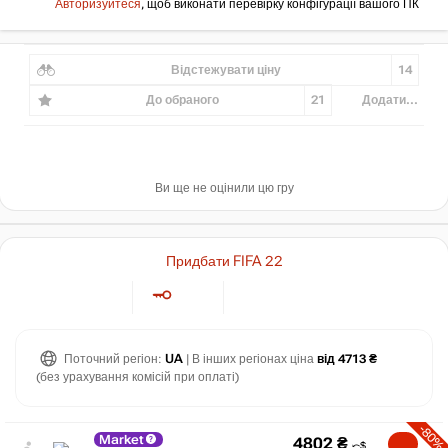
Авторизуйтеся
, щоб виконати перевірку конфігурації вашого ПК
Відстежувати ціну
14
До обраного
21
Додати...
Ви ще не оцінили цю гру
Придбати FIFA 22
Поточний регіон:
UA
| В інших регіонах ціна
від 4713 ₴
(без урахування комісій при оплаті)
-80%
Market
4802
₴