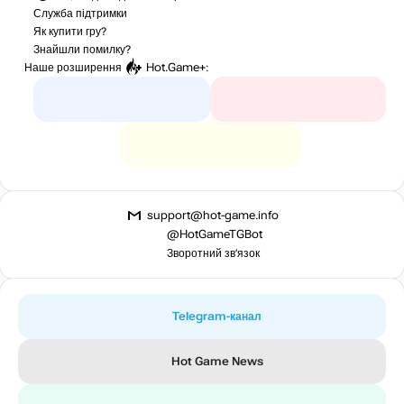
Служба підтримки
Як купити гру?
Знайшли помилку?
Наше розширення
Hot.Game+
:
support@hot-game.info
@HotGameTGBot
Зворотний зв’язок
Telegram-канал
Hot Game News