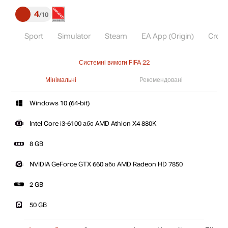
4
10
Sport
Simulator
Steam
EA App (Origin)
Cross
Системні вимоги FIFA 22
Мінімальні
Рекомендовані
Windows 10 (64-bit)
Intel Core i3-6100 або AMD Athlon X4 880K
8 GB
NVIDIA GeForce GTX 660 або AMD Radeon HD 7850
2 GB
50 GB