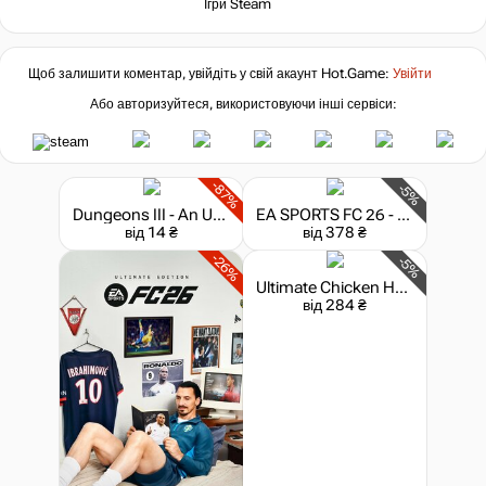
Ігри Steam
Щоб залишити коментар, увійдіть у свій акаунт
Hot.Game
:
Увійти
Або авторизуйтеся, використовуючи інші сервіси:
-87%
-5%
Dungeons III - An Unexpected DLC
EA SPORTS FC 26 - 1050 FC Points
від 14 ₴
від 378 ₴
-26%
-5%
Ultimate Chicken Horse
від 284 ₴