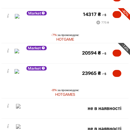
-40%
Market
14317
₴
775 ₴
-7%
за промокодом:
HOTGAME
-14%
Market
20594
₴
Market
23965
₴
-8%
за промокодом:
HOTGAMES
не в наявності
не в наявності