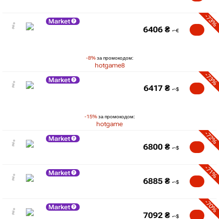
-73%
Market
6406
₴
-8%
за промокодом:
hotgame8
-73%
Market
6417
₴
-15%
за промокодом:
hotgame
-72%
Market
6800
₴
-71%
Market
6885
₴
-70%
Market
7092
₴