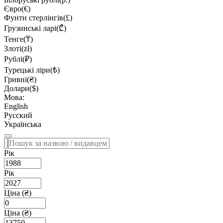
Євро(€)
Фунти стерлінгів(£)
Грузинські ларі(₾)
Тенге(₸)
Злоті(zł)
Рублі(₽)
Турецькі ліри(₺)
Гривні(₴)
Долари($)
Мова:
English
Русский
Українська
Рік
Рік
Ціна (₴)
Ціна (₴)