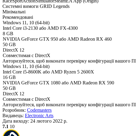
Race
Sport
Action
Simulator
Steam
EA App (Origin)
Системні вимоги GRID Legends
Мінімальні
Рекомендовані
Windows 11, 10 (64-bit)
Intel Core i3-2130 або AMD FX-4300
8 GB
NVIDIA GeForce GTX 950 або AMD Radeon RX 460
50 GB
DirectX 12
Совместимая с DirectX
Авторизуйтеся
, щоб виконати перевірку конфігурації вашого 
Windows 11, 10 (64-bit)
Intel Core i5-8600K або AMD Ryzen 5 2600X
16 GB
NVIDIA GeForce GTX 1080 або AMD Radeon RX 590
50 GB
DirectX 12
Совместимая с DirectX
Авторизуйтеся
, щоб виконати перевірку конфігурації вашого 
Розробник:
Codemasters
Видавець:
Electronic Arts
Дата виходу:
24 лютого 2022 р.
7.1
10