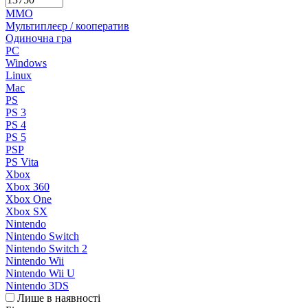
MMO
Мультиплеєр / кооператив
Одиночна гра
PC
Windows
Linux
Mac
PS
PS 3
PS 4
PS 5
PSP
PS Vita
Xbox
Xbox 360
Xbox One
Xbox SX
Nintendo
Nintendo Switch
Nintendo Switch 2
Nintendo Wii
Nintendo Wii U
Nintendo 3DS
Лише в наявності