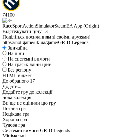
74
100
Race
Sport
Action
Simulator
Steam
EA App (Origin)
Відстежувати ціну
13
Поділіться посиланням зі своїми друзями!
https://hot.game/uk-ua/game/GRID-Legends
Звичайна
На ціни
На системні вимоги
На графік зміни ціни
Без регіону
HTML-віджет
До обраного
17
Додати...
Додайте гру до колекції
нова колекція
Ви ще не оцінили цю гру
Погана гра
Нецікава гра
Хороша гра
Чудова гра
Системні вимоги GRID Legends
Мінімальні