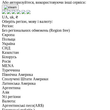
Або авторизуйтеся, використовуючи інші сервіси:
UA, uk, ₴
Оберіть регіон, мову і валюту:
Регіон:
Без регіональних обмежень (Region free)
Європа
Польща
Україна
СНД
Казахстан
Білорусь
Росія
MENA
Туреччина
Північна Америка
Сполучені Штати Америки
Латинська Америка
Аргентина
Азія
Усі регіони
Валюта:
Аргентинські песо(AR$)
Білоруські рублі(р.)