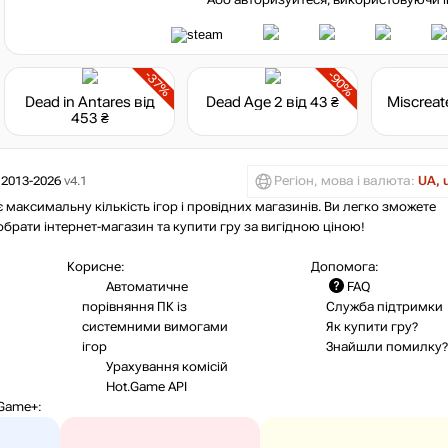
Або авторизуйтеся, використовуючи і
-37%
-90%
Dead in Antares
від
Dead Age 2
від 43 ₴
Miscreat
453 ₴
 2013-2026
v4.1
Регіон, мова і валюта:
UA, 
 максимальну кількість ігор і провідних магазинів. Ви легко зможете
 обрати інтернет-магазин та купити гру за вигідною ціною!
Корисне:
Допомога:
Автоматичне
FAQ
порівняння ПК із
Служба підтримки
системними вимогами
Як купити гру?
ігор
Знайшли помилку?
Урахування комісій
Hot.Game API
Game+
: