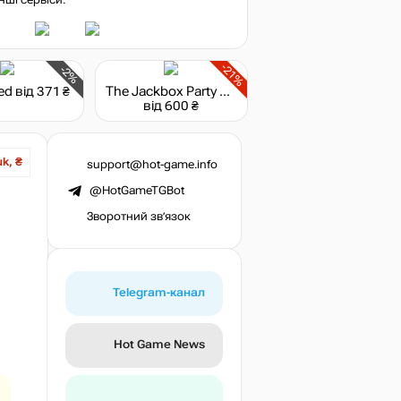
нші сервіси:
-21%
-2%
ed
від 371 ₴
The Jackbox Party Pack 11
від 600 ₴
uk, ₴
support@hot-game.info
@HotGameTGBot
Зворотний зв’язок
Telegram-канал
Hot Game News