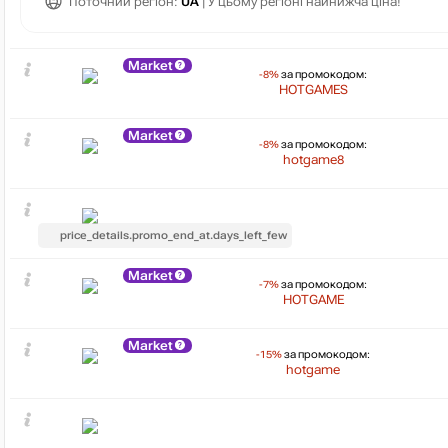
Поточний регіон:
UA
| У цьому регіоні найнижча ціна!
Market
-8%
за промокодом:
HOTGAMES
Market
-8%
за промокодом:
hotgame8
price_details.promo_end_at.days_left_few
Market
-7%
за промокодом:
HOTGAME
Market
-15%
за промокодом:
hotgame