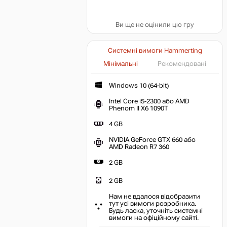
Ви ще не оцінили цю гру
Системні вимоги Hammerting
Мінімальні
Рекомендовані
Windows 10 (64-bit)
Intel Core i5-2300 або AMD
Phenom II X6 1090T
4 GB
NVIDIA GeForce GTX 660 або
AMD Radeon R7 360
2 GB
2 GB
Нам не вдалося відобразити
тут усі вимоги розробника.
Будь ласка, уточніть системні
вимоги на офіційному сайті.