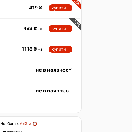
-25%
419
₴
купити
-12%
493
₴
купити
1118
₴
купити
не в наявності
не в наявності
т
Hot.Game
:
Увійти