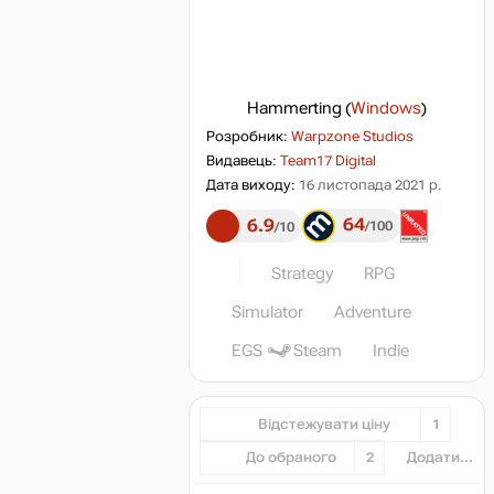
Hammerting
(
Windows
)
Розробник:
Warpzone Studios
Видавець:
Team17 Digital
Дата виходу:
16 листопада 2021 р.
64
6.9
100
10
Strategy
RPG
Simulator
Adventure
EGS
Steam
Indie
Відстежувати ціну
1
До обраного
2
Додати...