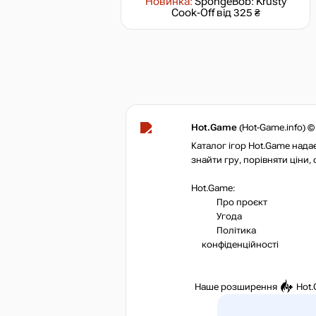
Новинка:
SpongeBob: Krusty
Cook-Off
від 325 ₴
Hot.Game
(Hot-Game.info) ©
Каталог ігор Hot.Game надає
знайти гру, порівняти ціни,
Hot.Game:
Про проєкт
Угода
Політика
конфіденційності
Наше розширення
Hot.