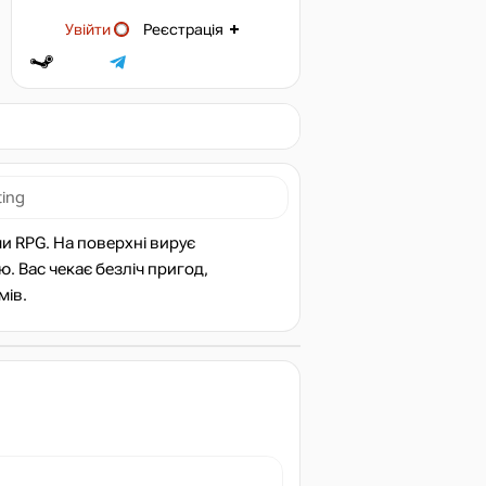
Увійти
Реєстрація
ing
и RPG. На поверхні вирує
ю. Вас чекає безліч пригод,
мів.