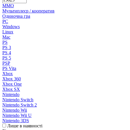
MMO
Мультиплеєр / кооператив
Одиночна гра
PC
Windows
Linux
Mac
PS
PS 3
PS 4
PS 5
PSP
PS Vita
Xbox
Xbox 360
Xbox One
Xbox SX
Nintendo
Nintendo Switch
Nintendo Switch 2
Nintendo Wii
Nintendo Wii U
Nintendo 3DS
Лише в наявності