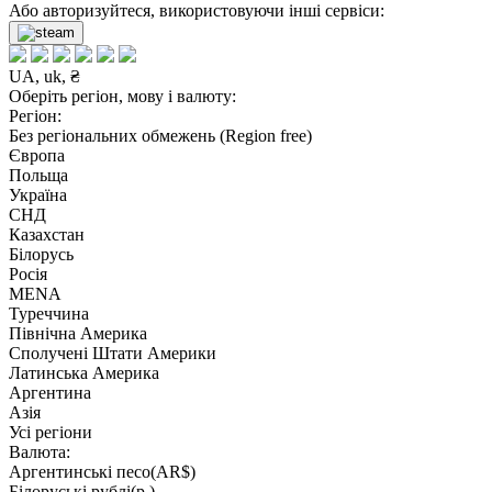
Або авторизуйтеся, використовуючи інші сервіси:
UA, uk, ₴
Оберіть регіон, мову і валюту:
Регіон:
Без регіональних обмежень (Region free)
Європа
Польща
Україна
СНД
Казахстан
Білорусь
Росія
MENA
Туреччина
Північна Америка
Сполучені Штати Америки
Латинська Америка
Аргентина
Азія
Усі регіони
Валюта:
Аргентинські песо(AR$)
Білоруські рублі(р.)