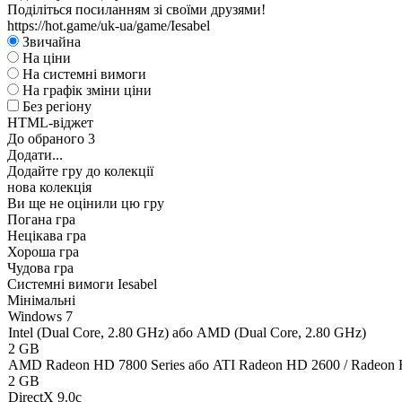
Поділіться посиланням зі своїми друзями!
https://hot.game/uk-ua/game/Iesabel
Звичайна
На ціни
На системні вимоги
На графік зміни ціни
Без регіону
HTML-віджет
До обраного
3
Додати...
Додайте гру до колекції
нова колекція
Ви ще не оцінили цю гру
Погана гра
Нецікава гра
Хороша гра
Чудова гра
Системні вимоги Iesabel
Мінімальні
Windows 7
Intel (Dual Core, 2.80 GHz) або AMD (Dual Core, 2.80 GHz)
2 GB
AMD Radeon HD 7800 Series або ATI Radeon HD 2600 / Radeon 
2 GB
DirectX 9.0c