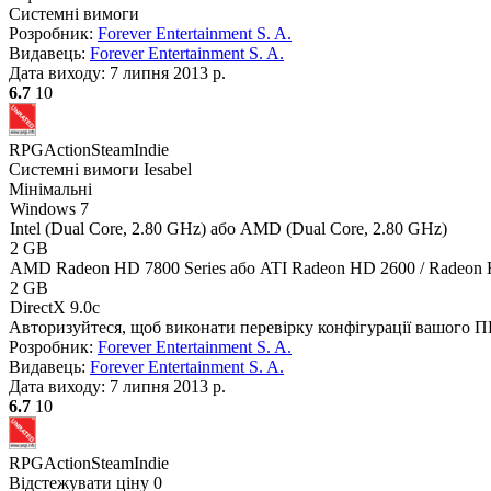
Системні вимоги
Розробник:
Forever Entertainment S. A.
Видавець:
Forever Entertainment S. A.
Дата виходу:
7 липня 2013 р.
6.7
10
RPG
Action
Steam
Indie
Системні вимоги Iesabel
Мінімальні
Windows 7
Intel (Dual Core, 2.80 GHz) або AMD (Dual Core, 2.80 GHz)
2 GB
AMD Radeon HD 7800 Series або ATI Radeon HD 2600 / Radeon 
2 GB
DirectX 9.0c
Авторизуйтеся
, щоб виконати перевірку конфігурації вашого 
Розробник:
Forever Entertainment S. A.
Видавець:
Forever Entertainment S. A.
Дата виходу:
7 липня 2013 р.
6.7
10
RPG
Action
Steam
Indie
Відстежувати ціну
0