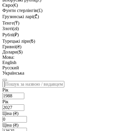
Євро(€)
Фунти стерлінгів(£)
Грузинські ларі(₾)
Тенге(₸)
Злоті(zł)
Рублі(₽)
Турецькі ліри(₺)
Гривні(₴)
Долари($)
Мова:
English
Русский
Українська
Рік
Рік
Ціна (₴)
Ціна (₴)