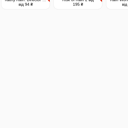
від 94 ₴
195 ₴
від