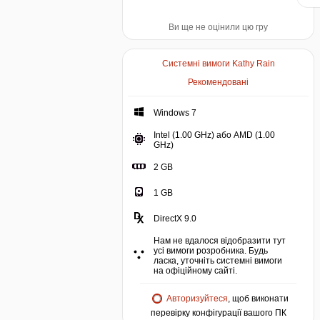
Ви ще не оцінили цю гру
Системні вимоги Kathy Rain
Рекомендовані
Windows 7
Intel (1.00 GHz) або AMD (1.00
GHz)
2 GB
1 GB
DirectX 9.0
Нам не вдалося відобразити тут
усі вимоги розробника. Будь
ласка, уточніть системні вимоги
на офіційному сайті.
Авторизуйтеся
, щоб виконати
перевірку конфігурації вашого ПК