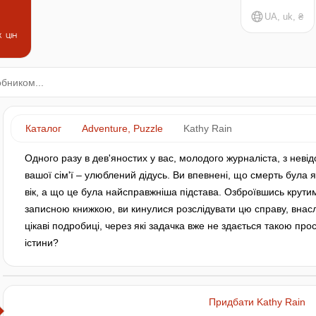
UA, uk, ₴
 цін
Каталог
Adventure, Puzzle
Kathy Rain
Одного разу в дев'яностих у вас, молодого журналіста, з неві
вашої сім'ї – улюблений дідусь. Ви впевнені, що смерть була
вік, а що це була найсправжніша підстава. Озброївшись крути
записною книжкою, ви кинулися розслідувати цю справу, внасл
цікаві подробиці, через які задачка вже не здається такою пр
істини?
Придбати Kathy Rain