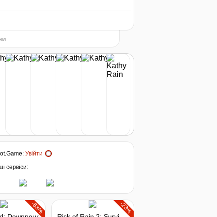
min
22
-65%
2026
t
134
₴
купити
ни
-65%
136
₴
купити
-42%
225
₴
купити
385
₴
купити
ot.Game
:
Увійти
671
₴
купити
і сервіси:
не в наявності
-68%
-23%
ld: Downpour
Risk of Rain 2: Survivors of the Void