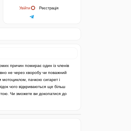
Увійти
Реєстрація
домих причин помирає один із членів
 явно не через хворобу чи поважний
м мотоциклом, пачкою сигарет і
ідок чого відкриваються ще більш
остою. Чи зможете ви докопатися до