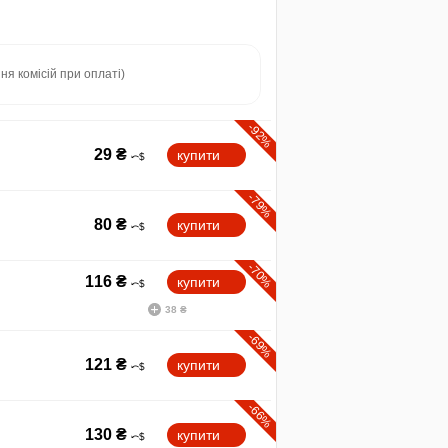
ня комісій при оплаті)
-92%
29
₴
купити
-79%
80
₴
купити
-70%
116
₴
купити
38 ₴
-69%
121
₴
купити
-66%
130
₴
купити