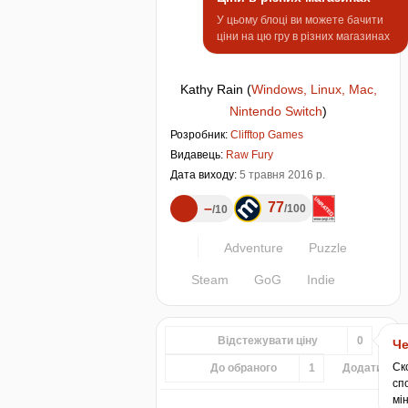
У цьому блоці ви можете бачити
ціни на цю гру в різних магазинах
Kathy Rain
(
Windows, Linux, Mac,
Nintendo Switch
)
Розробник:
Clifftop Games
Видавець:
Raw Fury
Дата виходу:
5 травня 2016 р.
77
–
100
10
Adventure
Puzzle
Steam
GoG
Indie
Відстежувати ціну
0
Че
Ск
До обраного
1
Додати...
сп
мін