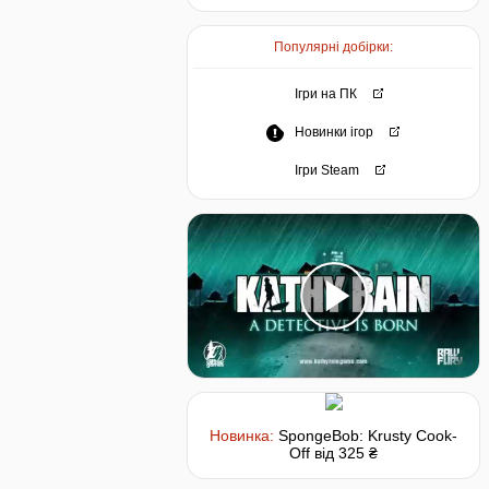
Популярні добірки:
Ігри на ПК
Новинки ігор
Ігри Steam
Новинка:
SpongeBob: Krusty Cook-
Off
від 325 ₴