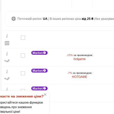
Поточний регіон:
UA
| В інших регіонах ціна
від 25 ₴
(без урахуван
Market
-15%
за промокодом:
hotgame
Market
-7%
за промокодом:
HOTGAME
₴
max
225
200
Market
каєте на зниження ціни?
150
ористайтеся нашою функцією
100
овіщень про зниження
імальної ціни!
50