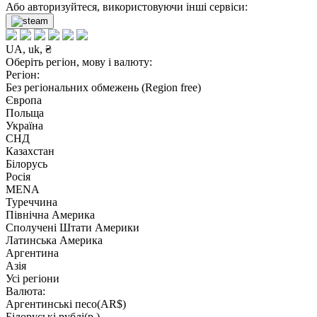
Або авторизуйтеся, використовуючи інші сервіси:
UA, uk, ₴
Оберіть регіон, мову і валюту:
Регіон:
Без регіональних обмежень (Region free)
Європа
Польща
Україна
СНД
Казахстан
Білорусь
Росія
MENA
Туреччина
Північна Америка
Сполучені Штати Америки
Латинська Америка
Аргентина
Азія
Усі регіони
Валюта:
Аргентинські песо(AR$)
Білоруські рублі(р.)