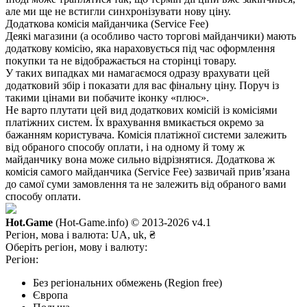
але ми ще не встигли синхронізувати нову ціну.
Додаткова комісія майданчика (Service Fee)
Деякі магазини (а особливо часто торгові майданчики) мають
додаткову комісію, яка нараховується під час оформлення
покупки та не відображається на сторінці товару.
У таких випадках ми намагаємося одразу врахувати цей
додатковий збір і показати для вас фінальну ціну. Поруч із
такими цінами ви побачите іконку «плюс».
Не варто плутати цей вид додаткових комісій із комісіями
платіжних систем. Їх врахування вмикається окремо за
бажанням користувача. Комісія платіжної системи залежить
від обраного способу оплати, і на одному й тому ж
майданчику вона може сильно відрізнятися. Додаткова ж
комісія самого майданчика (Service Fee) зазвичай прив’язана
до самої суми замовлення та не залежить від обраного вами
способу оплати.
Hot.Game
(Hot-Game.info) © 2013-2026
v4.1
Регіон, мова і валюта:
UA, uk, ₴
Оберіть регіон, мову і валюту:
Регіон:
Без регіональних обмежень (Region free)
Європа