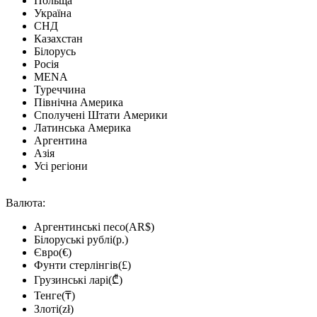
Польща
Україна
СНД
Казахстан
Білорусь
Росія
MENA
Туреччина
Північна Америка
Сполучені Штати Америки
Латинська Америка
Аргентина
Азія
Усі регіони
Валюта:
Аргентинські песо(AR$)
Білоруські рублі(р.)
Євро(€)
Фунти стерлінгів(£)
Грузинські ларі(₾)
Тенге(₸)
Злоті(zł)