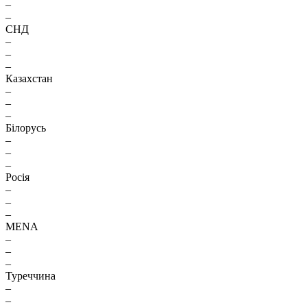
–
–
СНД
–
–
–
Казахстан
–
–
–
Білорусь
–
–
–
Росія
–
–
–
MENA
–
–
–
Туреччина
–
–