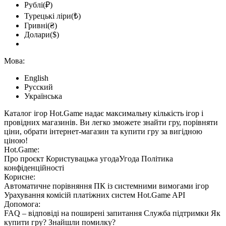
Рублі(₽)
Турецькі ліри(₺)
Гривні(₴)
Долари($)
Мова:
English
Русский
Українська
Каталог ігор Hot.Game надає максимальну кількість ігор і
провідних магазинів. Ви легко зможете знайти гру, порівняти
ціни, обрати інтернет-магазин та купити гру за вигідною
ціною!
Hot.Game:
Про проєкт
Користувацька угода
Угода
Політика
конфіденційності
Корисне:
Автоматичне порівняння ПК із системними вимогами ігор
Урахування комісій
платіжних систем
Hot.Game API
Допомога:
FAQ
– відповіді на поширені запитання
Служба підтримки
Як
купити гру?
Знайшли помилку?