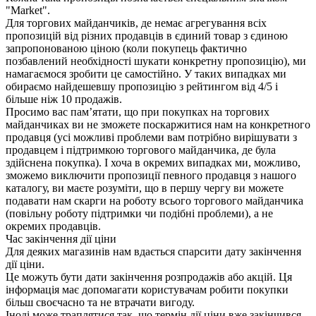
"Market".
Для торгових майданчиків, де немає агрегування всіх
пропозицій від різних продавців в єдиний товар з єдиною
запропонованою ціною (коли покупець фактично
позбавлений необхідності шукати конкретну пропозицію), ми
намагаємося зробити це самостійно. У таких випадках ми
обираємо найдешевшу пропозицію з рейтингом від 4/5 і
більше ніж 10 продажів.
Просимо вас пам’ятати, що при покупках на торгових
майданчиках ви не зможете поскаржитися нам на конкретного
продавця (усі можливі проблеми вам потрібно вирішувати з
продавцем і підтримкою торгового майданчика, де була
здійснена покупка). І хоча в окремих випадках ми, можливо,
зможемо виключити пропозиції певного продавця з нашого
каталогу, ви маєте розуміти, що в першу чергу ви можете
подавати нам скарги на роботу всього торгового майданчика
(повільну роботу підтримки чи подібні проблеми), а не
окремих продавців.
Час закінчення дії ціни
Для деяких магазинів нам вдається спарсити дату закінчення
дії ціни.
Це можуть бути дати закінчення розпродажів або акцій. Ця
інформація має допомагати користувачам робити покупки
більш своєчасно та не втрачати вигоду.
Іноді може траплятися так, що термін дії ціни вже закінчився,