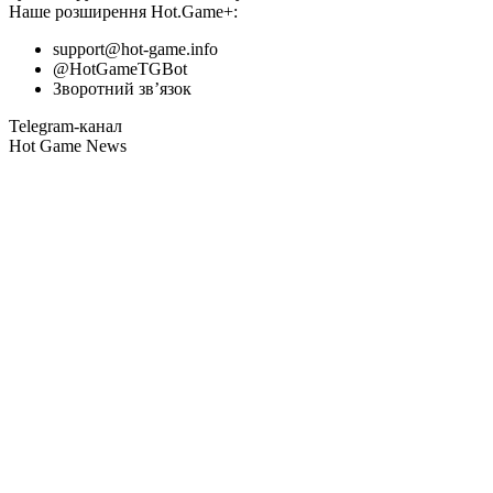
Наше розширення
Hot.Game+
:
support@hot-game.info
@HotGameTGBot
Зворотний зв’язок
Telegram-канал
Hot Game News