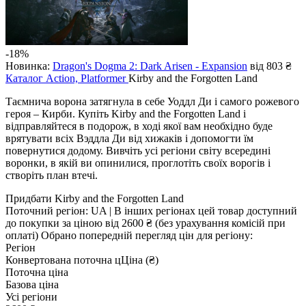
-18%
Новинка:
Dragon's Dogma 2: Dark Arisen - Expansion
від 803 ₴
Каталог
Action, Platformer
Kirby and the Forgotten Land
Таємнича ворона затягнула в себе Уоддл Ди і самого рожевого
героя – Кирби. Купіть Kirby and the Forgotten Land і
відправляйтеся в подорож, в ході якої вам необхідно буде
врятувати всіх Вэддла Ди від хижаків і допомогти їм
повернутися додому. Вивчіть усі регіони світу всередині
воронки, в якій ви опинилися, проглотіть своїх ворогів і
створіть план втечі.
Придбати Kirby and the Forgotten Land
Поточний регіон:
UA
| В інших регіонах цей товар доступний
до покупки за ціною
від 2600 ₴
(без урахування комісій при
оплаті)
Обрано попередній перегляд цін для регіону:
Регіон
Конвертована поточна ц
Ц
іна (₴)
Поточна ціна
Базова ціна
Усі регіони