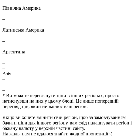
–
Північна Америка
–
–
–
Латинська Америка
–
–
–
Аргентина
–
–
–
Азія
–
–
–
* Ви можете переглянути ціни в інших регіонах, просто
натиснувши на них у цьому блоці. Це лише попередній
перегляд цін, який не змінює ваш регіон.
Якщо ви хочете змінити свій регіон, щоб за замовчуванням
бачити ціни для іншого регіону, вам слід налаштувати регіон і
бажану валюту у верхній частині сайту.
На жаль, нам не вдалося знайти жодної пропозиції :(