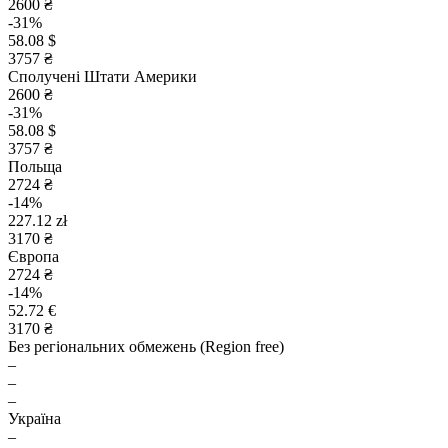
2600 ₴
-31%
58.08 $
3757 ₴
Сполучені Штати Америки
2600 ₴
-31%
58.08 $
3757 ₴
Польща
2724 ₴
-14%
227.12 zł
3170 ₴
Європа
2724 ₴
-14%
52.72 €
3170 ₴
Без регіональних обмежень (Region free)
–
–
–
Україна
–