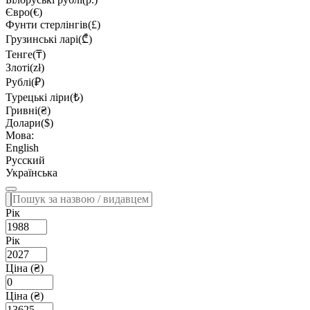
Євро(€)
Фунти стерлінгів(£)
Грузинські ларі(₾)
Тенге(₸)
Злоті(zł)
Рублі(₽)
Турецькі ліри(₺)
Гривні(₴)
Долари($)
Мова:
English
Русский
Українська
Рік
Рік
Ціна (₴)
Ціна (₴)