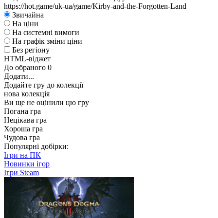
https://hot.game/uk-ua/game/Kirby-and-the-Forgotten-Land
Звичайна
На ціни
На системні вимоги
На графік зміни ціни
Без регіону
HTML-віджет
До обраного
0
Додати...
Додайте гру до колекції
нова колекція
Ви ще не оцінили цю гру
Погана гра
Нецікава гра
Хороша гра
Чудова гра
Популярні добірки:
Ігри на ПК
Новинки ігор
Ігри Steam