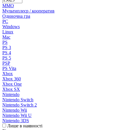
MMO
Мультиплеєр / кооператив
Одиночна гра
PC
Windows
Linux
Mac
PS
PS 3
PS 4
PS 5
PSP
PS Vita
Xbox
Xbox 360
Xbox One
Xbox SX
Nintendo
Nintendo Switch
Nintendo Switch 2
Nintendo Wii
Nintendo Wii U
Nintendo 3DS
Лише в наявності