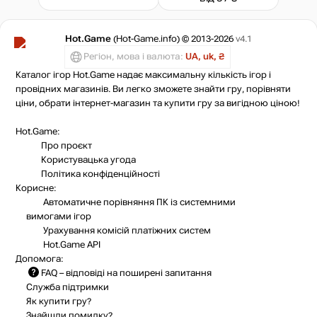
Hot.Game
(Hot-Game.info) © 2013-2026
v4.1
Регіон, мова і валюта:
UA, uk, ₴
Каталог ігор Hot.Game надає максимальну кількість ігор і
провідних магазинів. Ви легко зможете знайти гру, порівняти
ціни, обрати інтернет-магазин та купити гру за вигідною ціною!
Hot.Game:
Про проєкт
Користувацька угода
Політика конфіденційності
Корисне:
Автоматичне порівняння ПК із системними
вимогами ігор
Урахування комісій
платіжних систем
Hot.Game API
Допомога:
FAQ
– відповіді на поширені запитання
Служба підтримки
Як купити гру?
Знайшли помилку?