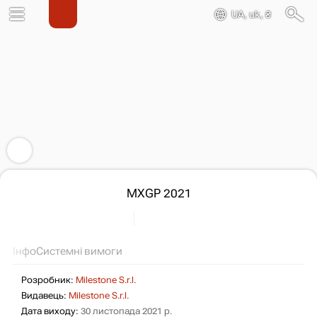
UA, uk, ₴
MXGP 2021
Інфо
Системні вимоги
Розробник:
Milestone S.r.l.
Видавець:
Milestone S.r.l.
Дата виходу:
30 листопада 2021 р.