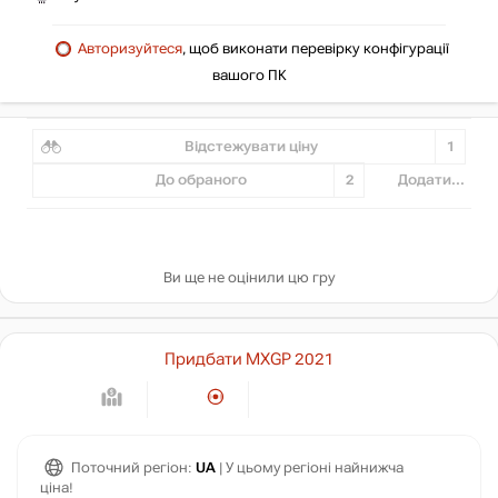
Авторизуйтеся
, щоб виконати перевірку конфігурації
вашого ПК
Відстежувати ціну
1
До обраного
2
Додати...
Ви ще не оцінили цю гру
Придбати MXGP 2021
Поточний регіон:
UA
| У цьому регіоні найнижча
ціна!