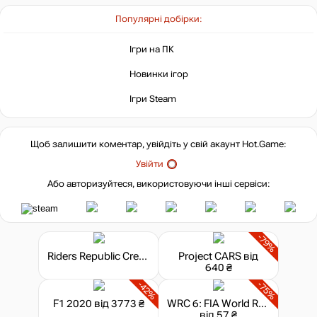
Популярні добірки:
Ігри на ПК
Новинки ігор
Ігри Steam
Щоб залишити коментар, увійдіть у свій акаунт
Hot.Game
:
Увійти
Або авторизуйтеся, використовуючи інші сервіси:
-79%
Riders Republic Credits
Project CARS
від
640 ₴
-42%
-75%
F1 2020
від 3773 ₴
WRC 6: FIA World Rally Championship
від 57 ₴