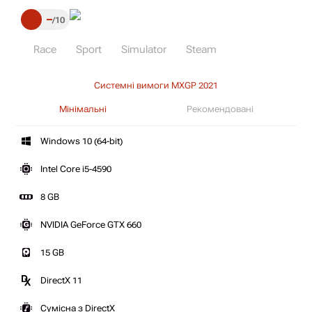
–
10
Race
Sport
Simulator
Steam
Системні вимоги MXGP 2021
Мінімальні
Рекомендовані
Windows 10 (64-bit)
Intel Core i5-4590
8 GB
NVIDIA GeForce GTX 660
15 GB
DirectX 11
Сумісна з DirectX