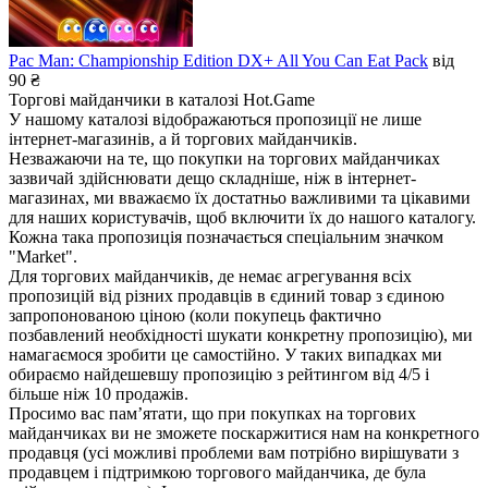
Pac Man: Championship Edition DX+ All You Can Eat Pack
від
90 ₴
Торгові майданчики в каталозі Hot.Game
У нашому каталозі відображаються пропозиції не лише
інтернет-магазинів, а й торгових майданчиків.
Незважаючи на те, що покупки на торгових майданчиках
зазвичай здійснювати дещо складніше, ніж в інтернет-
магазинах, ми вважаємо їх достатньо важливими та цікавими
для наших користувачів, щоб включити їх до нашого каталогу.
Кожна така пропозиція позначається спеціальним значком
"Market".
Для торгових майданчиків, де немає агрегування всіх
пропозицій від різних продавців в єдиний товар з єдиною
запропонованою ціною (коли покупець фактично
позбавлений необхідності шукати конкретну пропозицію), ми
намагаємося зробити це самостійно. У таких випадках ми
обираємо найдешевшу пропозицію з рейтингом від 4/5 і
більше ніж 10 продажів.
Просимо вас пам’ятати, що при покупках на торгових
майданчиках ви не зможете поскаржитися нам на конкретного
продавця (усі можливі проблеми вам потрібно вирішувати з
продавцем і підтримкою торгового майданчика, де була