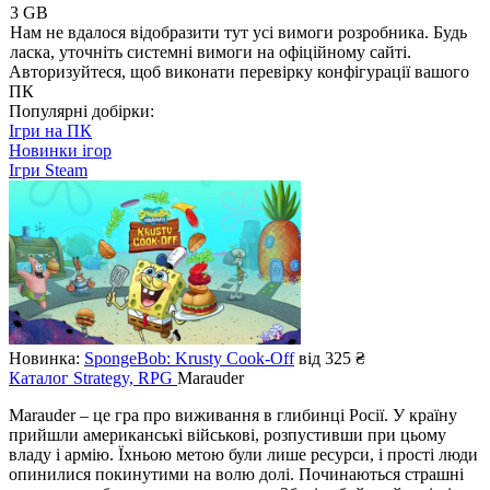
3 GB
Нам не вдалося відобразити тут усі вимоги розробника. Будь
ласка, уточніть системні вимоги на офіційному сайті.
Авторизуйтеся
, щоб виконати перевірку конфігурації вашого
ПК
Популярні добірки:
Ігри на ПК
Новинки ігор
Ігри Steam
Новинка:
SpongeBob: Krusty Cook-Off
від 325 ₴
Каталог
Strategy, RPG
Marauder
Marauder – це гра про виживання в глибинці Росії. У країну
прийшли американські військові, розпустивши при цьому
владу і армію. Їхньою метою були лише ресурси, і прості люди
опинилися покинутими на волю долі. Починаються страшні