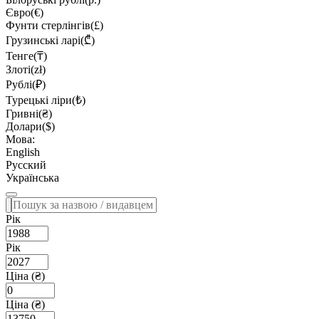
Євро(€)
Фунти стерлінгів(£)
Грузинські ларі(₾)
Тенге(₸)
Злоті(zł)
Рублі(₽)
Турецькі ліри(₺)
Гривні(₴)
Долари($)
Мова:
English
Русский
Українська
Рік
Рік
Ціна (₴)
Ціна (₴)