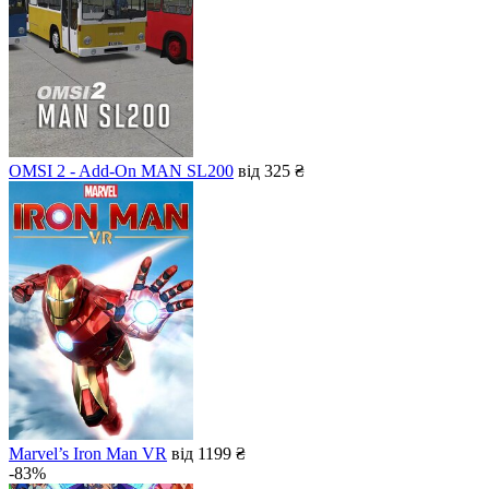
OMSI 2 - Add-On MAN SL200
від 325 ₴
Marvel’s Iron Man VR
від 1199 ₴
-83%