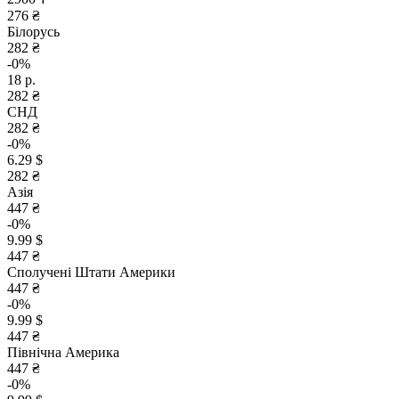
276 ₴
Білорусь
282 ₴
-0%
18 р.
282 ₴
СНД
282 ₴
-0%
6.29 $
282 ₴
Азія
447 ₴
-0%
9.99 $
447 ₴
Сполучені Штати Америки
447 ₴
-0%
9.99 $
447 ₴
Північна Америка
447 ₴
-0%