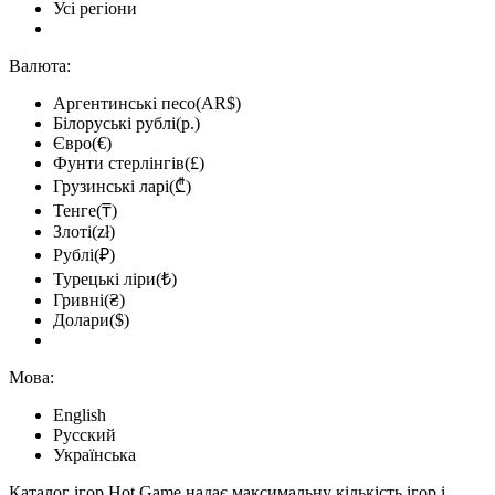
Усі регіони
Валюта:
Аргентинські песо(AR$)
Білоруські рублі(р.)
Євро(€)
Фунти стерлінгів(£)
Грузинські ларі(₾)
Тенге(₸)
Злоті(zł)
Рублі(₽)
Турецькі ліри(₺)
Гривні(₴)
Долари($)
Мова:
English
Русский
Українська
Каталог ігор Hot.Game надає максимальну кількість ігор і