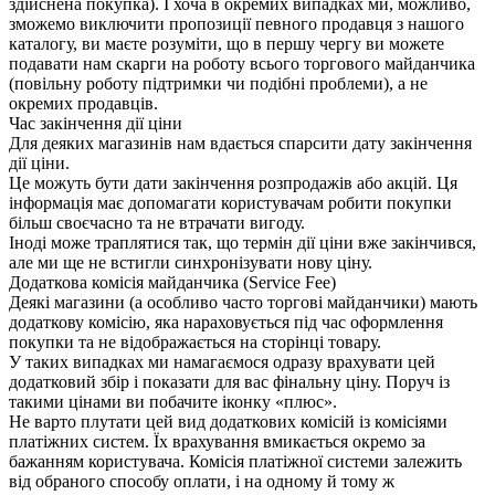
здійснена покупка). І хоча в окремих випадках ми, можливо,
зможемо виключити пропозиції певного продавця з нашого
каталогу, ви маєте розуміти, що в першу чергу ви можете
подавати нам скарги на роботу всього торгового майданчика
(повільну роботу підтримки чи подібні проблеми), а не
окремих продавців.
Час закінчення дії ціни
Для деяких магазинів нам вдається спарсити дату закінчення
дії ціни.
Це можуть бути дати закінчення розпродажів або акцій. Ця
інформація має допомагати користувачам робити покупки
більш своєчасно та не втрачати вигоду.
Іноді може траплятися так, що термін дії ціни вже закінчився,
але ми ще не встигли синхронізувати нову ціну.
Додаткова комісія майданчика (Service Fee)
Деякі магазини (а особливо часто торгові майданчики) мають
додаткову комісію, яка нараховується під час оформлення
покупки та не відображається на сторінці товару.
У таких випадках ми намагаємося одразу врахувати цей
додатковий збір і показати для вас фінальну ціну. Поруч із
такими цінами ви побачите іконку «плюс».
Не варто плутати цей вид додаткових комісій із комісіями
платіжних систем. Їх врахування вмикається окремо за
бажанням користувача. Комісія платіжної системи залежить
від обраного способу оплати, і на одному й тому ж