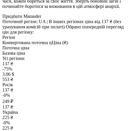
часи, кожен бореться за своє життя. Зберіть бойовий загін і
починайте боротися за виживання в цій атмосфері анархії.
Придбати Marauder
Поточний регіон:
UA
| В інших регіонах ціна
від 137 ₴
(без
урахування комісій при оплаті)
Обрано попередній перегляд
цін для регіону:
Регіон
Конвертована поточна ц
Ц
іна (₴)
Поточна ціна
Базова ціна
Усі регіони
137 ₴
-75%
3.06 $
553 ₴
Росія
137 ₴
-0%
249 ₽
137 ₴
Україна
225 ₴
-0%
225 ₴