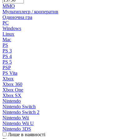
MMO
Мультиплеєр / кооператив
Одиночна гра
PC
Windows
Linux
Mac
PS
PS 3
PS 4
PS 5
PSP
PS Vita
Xbox
Xbox 360
Xbox One
Xbox SX
Nintendo
Nintendo Switch
Nintendo Switch 2
Nintendo Wii
Nintendo Wii U
Nintendo 3DS
Лише в наявності