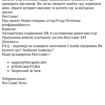
провідних магазинів. Ви легко зможете знайти гру, порівняти
ціни, обрати інтернет-магазин та купити гру за вигідною
ціною!
Hot.Game:
Про проєкт
Користувацька угода
Угода
Політика
конфіденційності
Корисне:
Автоматичне порівняння ПК із системними вимогами ігор
Урахування комісій
платіжних систем
Hot.Game API
Допомога:
FAQ
– відповіді на поширені запитання
Служба підтримки
Як
купити гру?
Знайшли помилку?
Наше розширення
Hot.Game+
:
support@hot-game.info
@HotGameTGBot
Зворотний зв’язок
Telegram-канал
Hot Game News