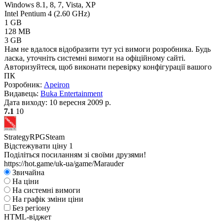
Windows 8.1, 8, 7, Vista, XP
Intel Pentium 4 (2.60 GHz)
1 GB
128 MB
3 GB
Нам не вдалося відобразити тут усі вимоги розробника. Будь
ласка, уточніть системні вимоги на офіційному сайті.
Авторизуйтеся
, щоб виконати перевірку конфігурації вашого
ПК
Розробник:
Apeiron
Видавець:
Buka Entertainment
Дата виходу:
10 вересня 2009 р.
7.1
10
Strategy
RPG
Steam
Відстежувати ціну
1
Поділіться посиланням зі своїми друзями!
https://hot.game/uk-ua/game/Marauder
Звичайна
На ціни
На системні вимоги
На графік зміни ціни
Без регіону
HTML-віджет