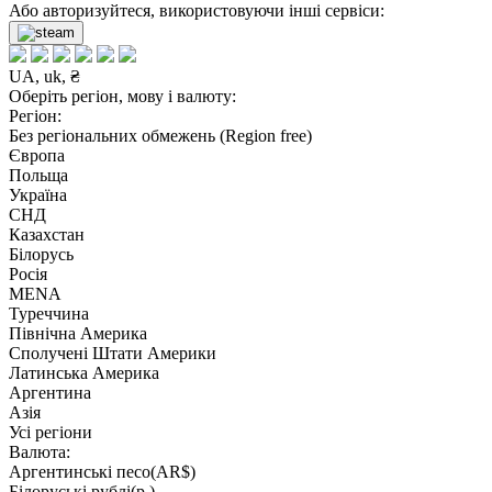
Або авторизуйтеся, використовуючи інші сервіси:
UA, uk, ₴
Оберіть регіон, мову і валюту:
Регіон:
Без регіональних обмежень (Region free)
Європа
Польща
Україна
СНД
Казахстан
Білорусь
Росія
MENA
Туреччина
Північна Америка
Сполучені Штати Америки
Латинська Америка
Аргентина
Азія
Усі регіони
Валюта:
Аргентинські песо(AR$)
Білоруські рублі(р.)