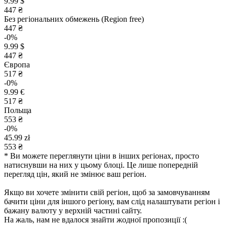
9.99 $
447 ₴
Без регіональних обмежень (Region free)
447 ₴
-0%
9.99 $
447 ₴
Європа
517 ₴
-0%
9.99 €
517 ₴
Польща
553 ₴
-0%
45.99 zł
553 ₴
* Ви можете переглянути ціни в інших регіонах, просто
натиснувши на них у цьому блоці. Це лише попередній
перегляд цін, який не змінює ваш регіон.
Якщо ви хочете змінити свій регіон, щоб за замовчуванням
бачити ціни для іншого регіону, вам слід налаштувати регіон і
бажану валюту у верхній частині сайту.
На жаль, нам не вдалося знайти жодної пропозиції :(