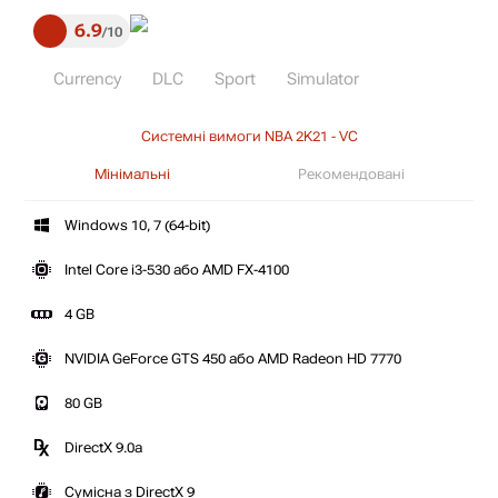
6.9
10
Currency
DLC
Sport
Simulator
Системні вимоги NBA 2K21 - VC
Мінімальні
Рекомендовані
Windows 10, 7 (64-bit)
Intel Core i3-530 або AMD FX-4100
4 GB
NVIDIA GeForce GTS 450 або AMD Radeon HD 7770
80 GB
DirectX 9.0a
Сумісна з DirectX 9