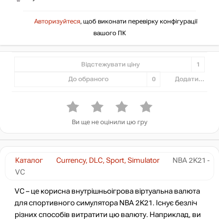
Авторизуйтеся
, щоб виконати перевірку конфігурації
вашого ПК
Відстежувати ціну
1
До обраного
0
Додати...
Ви ще не оцінили цю гру
Каталог
Currency, DLC, Sport, Simulator
NBA 2K21 -
VC
VC – це корисна внутрішньоігрова віртуальна валюта
для спортивного симулятора NBA 2K21. Існує безліч
різних способів витратити цю валюту. Наприклад, ви