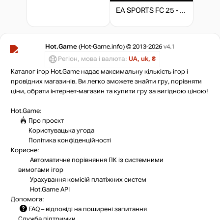
EA SPORTS FC 25 - FC Points
Hot.Game
(Hot-Game.info) © 2013-2026
v4.1
Регіон, мова і валюта:
UA, uk, ₴
Каталог ігор Hot.Game надає максимальну кількість ігор і
провідних магазинів. Ви легко зможете знайти гру, порівняти
ціни, обрати інтернет-магазин та купити гру за вигідною ціною!
Hot.Game:
Про проєкт
Користувацька угода
Політика конфіденційності
Корисне:
Автоматичне порівняння ПК із системними
вимогами ігор
Урахування комісій
платіжних систем
Hot.Game API
Допомога:
FAQ
– відповіді на поширені запитання
Служба підтримки