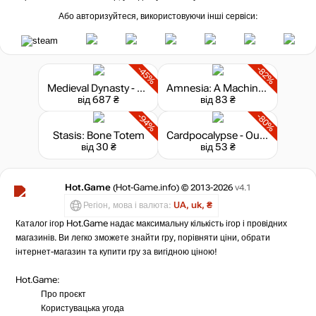
Або авторизуйтеся, використовуючи інші сервіси:
-45%
-82%
Medieval Dynasty - Supporter Edition
Amnesia: A Machine for Pigs
від 687 ₴
від 83 ₴
-94%
-80%
Stasis: Bone Totem
Cardpocalypse - Out Of Time
від 30 ₴
від 53 ₴
Hot.Game
(Hot-Game.info) © 2013-2026
v4.1
Регіон, мова і валюта:
UA, uk, ₴
Каталог ігор Hot.Game надає максимальну кількість ігор і провідних
магазинів. Ви легко зможете знайти гру, порівняти ціни, обрати
інтернет-магазин та купити гру за вигідною ціною!
Hot.Game:
Про проєкт
Користувацька угода