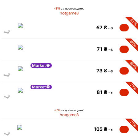
-8%
за промокодом:
hotgame8
-81%
67
₴
-80%
71
₴
-80%
Market
73
₴
-77%
Market
81
₴
-8%
за промокодом:
hotgame8
-71%
105
₴