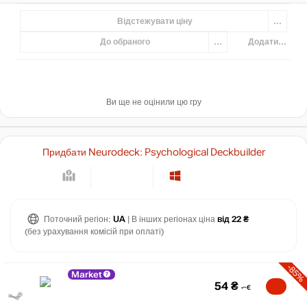
Відстежувати ціну
...
До обраного
...
Додати...
Ви ще не оцінили цю гру
Придбати Neurodeck: Psychological Deckbuilder
Поточний регіон:
UA
| В інших регіонах ціна
від 22 ₴
(без урахування комісій при оплаті)
-85%
Market
54
₴