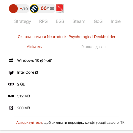
66
–
100
10
Strategy
RPG
EGS
Steam
GoG
Indie
Системні вимоги Neurodeck: Psychological Deckbuilder
Мінімальні
Рекомендовані
Windows 10 (64-bit)
Intel Core i3
2 GB
512 MB
200 MB
Авторизуйтеся
, щоб виконати перевірку конфігурації вашого ПК