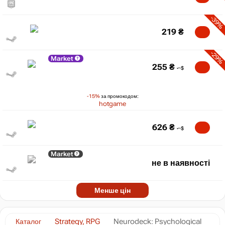
-39%
219
₴
-29%
Market
255
₴
-15%
за промокодом:
hotgame
626
₴
Market
не в наявності
Менше цін
Каталог
Strategy, RPG
Neurodeck: Psychological