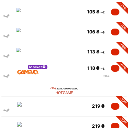
-71%
105
₴
-70%
106
₴
-68%
113
₴
-67%
Market
118
₴
38 ₴
-7%
за промокодом:
HOTGAME
-39%
219
₴
-39%
219
₴