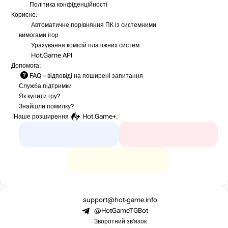
Політика конфіденційності
Корисне:
Автоматичне порівняння ПК із системними
вимогами ігор
Урахування комісій
платіжних систем
Hot.Game API
Допомога:
FAQ
– відповіді на поширені запитання
Служба підтримки
Як купити гру?
Знайшли помилку?
Наше розширення
Hot.Game+
:
support@hot-game.info
@HotGameTGBot
Зворотний зв’язок