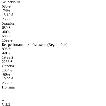
Усі регіони
680 ₴
-74%
15.18 $
2585 ₴
Україна
680 ₴
-60%
680 ₴
1699 ₴
Без регіональних обмежень (Region free)
895 ₴
-60%
19.99 $
2238 ₴
Європа
1034 ₴
-60%
19.99 €
2585 ₴
Польща
–
–
–
СНД