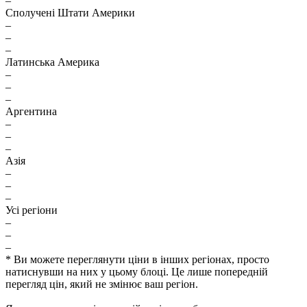
–
Сполучені Штати Америки
–
–
–
Латинська Америка
–
–
–
Аргентина
–
–
–
Азія
–
–
–
Усі регіони
–
–
–
* Ви можете переглянути ціни в інших регіонах, просто
натиснувши на них у цьому блоці. Це лише попередній
перегляд цін, який не змінює ваш регіон.