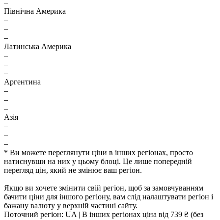
–
Північна Америка
–
–
–
Латинська Америка
–
–
–
Аргентина
–
–
–
Азія
–
–
–
* Ви можете переглянути ціни в інших регіонах, просто
натиснувши на них у цьому блоці. Це лише попередній
перегляд цін, який не змінює ваш регіон.
Якщо ви хочете змінити свій регіон, щоб за замовчуванням
бачити ціни для іншого регіону, вам слід налаштувати регіон і
бажану валюту у верхній частині сайту.
Поточний регіон:
UA
| В інших регіонах ціна
від 739 ₴
(без