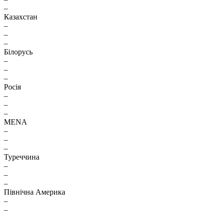
–
Казахстан
–
–
–
Білорусь
–
–
–
Росія
–
–
–
MENA
–
–
–
Туреччина
–
–
–
Північна Америка
–
–