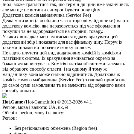
Іноді може траплятися так, що термін дії ціни вже закінчився,
але ми ще не встигли синхронізувати нову ціну.
Додаткова комісія майданчика (Service Fee)
Деякі магазини (а особливо часто торгові майданчики) мають
додаткову комісію, яка нараховується під час оформлення
покупки та не відображається на сторінці товару.
У таких випадках ми намагаємося одразу врахувати цей
додатковий збір і показати для вас фінальну ціну. Поруч із
такими цінами ви побачите іконку «плюс».
Не варто плутати цей вид додаткових комісій із комісіями
платіжних систем. Їх врахування вмикається окремо за
бажанням користувача. Комісія платіжної системи залежить
від обраного способу оплати, і на одному й тому ж
майданчику вона може сильно відрізнятися. Додаткова ж
комісія самого майданчика (Service Fee) зазвичай прив’язана
до самої суми замовлення та не залежить від обраного вами
способу оплати.
Hot.Game
(Hot-Game.info) © 2013-2026
v4.1
Регіон, мова і валюта:
UA, uk, ₴
Оберіть регіон, мову і валюту:
Регіон:
Без регіональних обмежень (Region free)
Європа