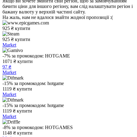
Якщо ви хочете змінити свій регіон, щоб за замовчуванням
бачити ціни для іншого регіону, вам слід налаштувати регіон і
бажану валюту у верхній частині сайту.
На жаль, нам не вдалося знайти жодної пропозиції :(
925
₴
купити
925
₴
купити
Market
-7%
за промокодом:
HOTGAME
1071
₴
купити
97 ₴
Market
-15%
за промокодом:
hotgame
1119
₴
купити
Market
-15%
за промокодом:
hotgame
1119
₴
купити
Market
-8%
за промокодом:
HOTGAMES
1148
₴
купити