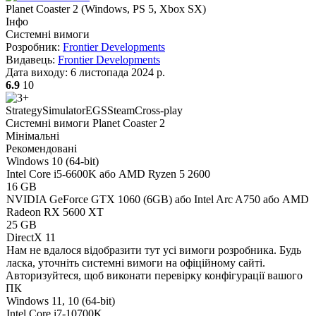
Planet Coaster 2
(
Windows, PS 5, Xbox SX
)
Інфо
Системні вимоги
Розробник:
Frontier Developments
Видавець:
Frontier Developments
Дата виходу:
6 листопада 2024 р.
6.9
10
Strategy
Simulator
EGS
Steam
Cross-play
Системні вимоги Planet Coaster 2
Мінімальні
Рекомендовані
Windows 10 (64-bit)
Intel Core i5-6600K або AMD Ryzen 5 2600
16 GB
NVIDIA GeForce GTX 1060 (6GB) або Intel Arc A750 або AMD
Radeon RX 5600 XT
25 GB
DirectX 11
Нам не вдалося відобразити тут усі вимоги розробника. Будь
ласка, уточніть системні вимоги на офіційному сайті.
Авторизуйтеся
, щоб виконати перевірку конфігурації вашого
ПК
Windows 11, 10 (64-bit)
Intel Core i7-10700K