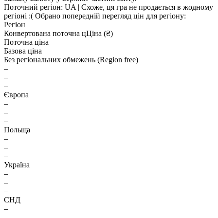
Поточний регіон:
UA
| Схоже, ця гра не продається в жодному
регіоні :(
Обрано попередній перегляд цін для регіону:
Регіон
Конвертована поточна ц
Ц
іна (₴)
Поточна ціна
Базова ціна
Без регіональних обмежень (Region free)
–
–
–
Європа
–
–
–
Польща
–
–
–
Україна
–
–
–
СНД
–
–