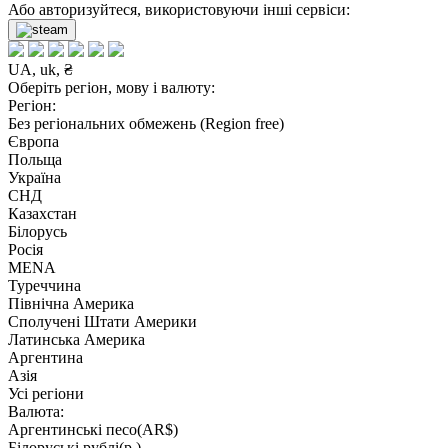
Або авторизуйтеся, використовуючи інші сервіси:
UA, uk, ₴
Оберіть регіон, мову і валюту:
Регіон:
Без регіональних обмежень (Region free)
Європа
Польща
Україна
СНД
Казахстан
Білорусь
Росія
MENA
Туреччина
Північна Америка
Сполучені Штати Америки
Латинська Америка
Аргентина
Азія
Усі регіони
Валюта:
Аргентинські песо(AR$)
Білоруські рублі(р.)