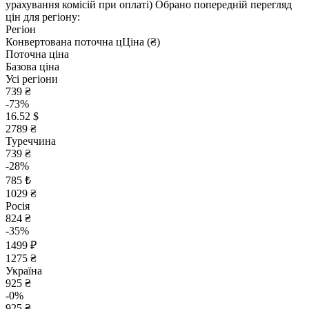
урахування комісій при оплаті)
Обрано попередній перегляд
цін для регіону:
Регіон
Конвертована поточна ц
Ц
іна (₴)
Поточна ціна
Базова ціна
Усі регіони
739 ₴
-73%
16.52 $
2789 ₴
Туреччина
739 ₴
-28%
785 ₺
1029 ₴
Росія
824 ₴
-35%
1499 ₽
1275 ₴
Україна
925 ₴
-0%
925 ₴