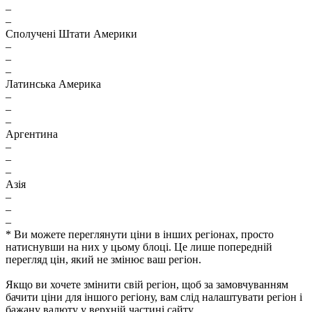
–
–
Сполучені Штати Америки
–
–
–
Латинська Америка
–
–
–
Аргентина
–
–
–
Азія
–
–
–
* Ви можете переглянути ціни в інших регіонах, просто
натиснувши на них у цьому блоці. Це лише попередній
перегляд цін, який не змінює ваш регіон.
Якщо ви хочете змінити свій регіон, щоб за замовчуванням
бачити ціни для іншого регіону, вам слід налаштувати регіон і
бажану валюту у верхній частині сайту.