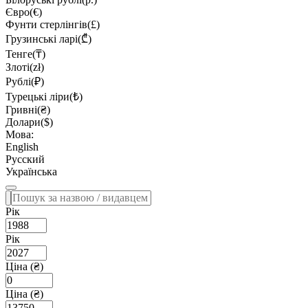
Євро(€)
Фунти стерлінгів(£)
Грузинські ларі(₾)
Тенге(₸)
Злоті(zł)
Рублі(₽)
Турецькі ліри(₺)
Гривні(₴)
Долари($)
Мова:
English
Русский
Українська
Рік
Рік
Ціна (₴)
Ціна (₴)