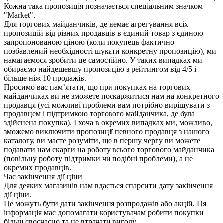
Кожна така пропозиція позначається спеціальним значком
"Market".
Для торгових майданчиків, де немає агрегування всіх
пропозицій від різних продавців в єдиний товар з єдиною
запропонованою ціною (коли покупець фактично
позбавлений необхідності шукати конкретну пропозицію), ми
намагаємося зробити це самостійно. У таких випадках ми
обираємо найдешевшу пропозицію з рейтингом від 4/5 і
більше ніж 10 продажів.
Просимо вас пам’ятати, що при покупках на торгових
майданчиках ви не зможете поскаржитися нам на конкретного
продавця (усі можливі проблеми вам потрібно вирішувати з
продавцем і підтримкою торгового майданчика, де була
здійснена покупка). І хоча в окремих випадках ми, можливо,
зможемо виключити пропозиції певного продавця з нашого
каталогу, ви маєте розуміти, що в першу чергу ви можете
подавати нам скарги на роботу всього торгового майданчика
(повільну роботу підтримки чи подібні проблеми), а не
окремих продавців.
Час закінчення дії ціни
Для деяких магазинів нам вдається спарсити дату закінчення
дії ціни.
Це можуть бути дати закінчення розпродажів або акцій. Ця
інформація має допомагати користувачам робити покупки
більш своєчасно та не втрачати вигоду.