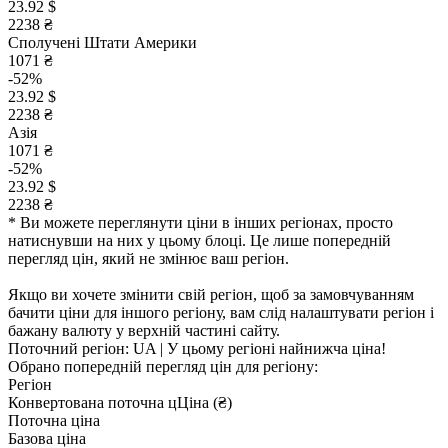
23.92 $
2238 ₴
Сполучені Штати Америки
1071 ₴
-52%
23.92 $
2238 ₴
Азія
1071 ₴
-52%
23.92 $
2238 ₴
* Ви можете переглянути ціни в інших регіонах, просто
натиснувши на них у цьому блоці. Це лише попередній
перегляд цін, який не змінює ваш регіон.
Якщо ви хочете змінити свій регіон, щоб за замовчуванням
бачити ціни для іншого регіону, вам слід налаштувати регіон і
бажану валюту у верхній частині сайту.
Поточний регіон:
UA
| У цьому регіоні найнижча ціна!
Обрано попередній перегляд цін для регіону:
Регіон
Конвертована поточна ц
Ц
іна (₴)
Поточна ціна
Базова ціна