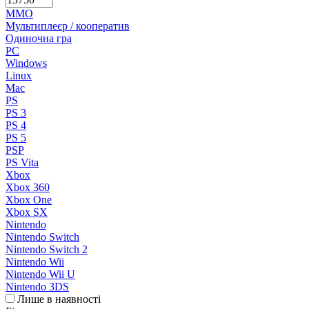
MMO
Мультиплеєр / кооператив
Одиночна гра
PC
Windows
Linux
Mac
PS
PS 3
PS 4
PS 5
PSP
PS Vita
Xbox
Xbox 360
Xbox One
Xbox SX
Nintendo
Nintendo Switch
Nintendo Switch 2
Nintendo Wii
Nintendo Wii U
Nintendo 3DS
Лише в наявності