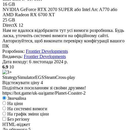
16 GB
NVIDIA GeForce RTX 2070 SUPER або Intel Arc A770 або
AMD Radeon RX 6700 XT
25 GB
DirectX 12
Нам не вдалося відобразити тут усі вимоги розробника. Будь
ласка, уточніть системні вимоги на офіційному сайті.
Авторизуйтеся
, щоб виконати перевірку конфігурації вашого
ПК
Розробник:
Frontier Developments
Видавець:
Frontier Developments
Дата виходу:
6 листопада 2024 р.
6.9
10
Strategy
Simulator
EGS
Steam
Cross-play
Відстежувати ціну
4
Поділіться посиланням зі своїми друзями!
https://hot.game/uk-ua/game/Planet-Coaster-2
Звичайна
На ціни
На системні вимоги
На графік зміни ціни
Без регіону
HTML-віджет
До обраного
5