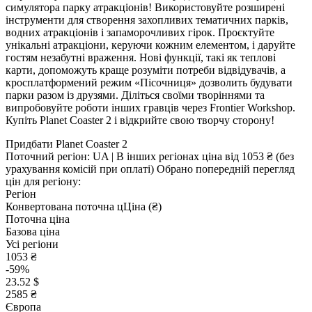
симулятора парку атракціонів! Використовуйте розширені
інструменти для створення захопливих тематичних парків,
водних атракціонів і запаморочливих гірок. Проєктуйте
унікальні атракціони, керуючи кожним елементом, і даруйте
гостям незабутні враження. Нові функції, такі як теплові
карти, допоможуть краще розуміти потреби відвідувачів, а
кросплатформений режим «Пісочниця» дозволить будувати
парки разом із друзями. Діліться своїми творіннями та
випробовуйте роботи інших гравців через Frontier Workshop.
Купіть Planet Coaster 2 і відкрийте свою творчу сторону!
Придбати Planet Coaster 2
Поточний регіон:
UA
| В інших регіонах ціна
від 1053 ₴
(без
урахування комісій при оплаті)
Обрано попередній перегляд
цін для регіону:
Регіон
Конвертована поточна ц
Ц
іна (₴)
Поточна ціна
Базова ціна
Усі регіони
1053 ₴
-59%
23.52 $
2585 ₴
Європа