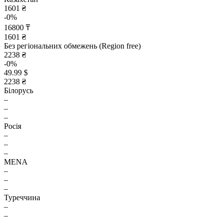
1601 ₴
-0%
16800 ₸
1601 ₴
Без регіональних обмежень (Region free)
2238 ₴
-0%
49.99 $
2238 ₴
Білорусь
–
–
–
Росія
–
–
–
MENA
–
–
–
Туреччина
–
–