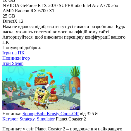
16 GB
NVIDIA GeForce RTX 2070 SUPER або Intel Arc A770 або
AMD Radeon RX 6700 XT
25 GB
DirectX 12
Нам не вдалося відобразити тут усі вимоги розробника. Будь
ласка, уточніть системні вимоги на офіційному сайті.
Авторизуйтеся
, щоб виконати перевірку конфігурації вашого
ПК
Популярні добірки:
Ігри на ПК
Новинки ігор
Ігри Steam
Новинка:
SpongeBob: Krusty Cook-Off
від 325 ₴
Каталог
Strategy, Simulator
Planet Coaster 2
Пориньте у світ Planet Coaster 2 – продовження найкращого