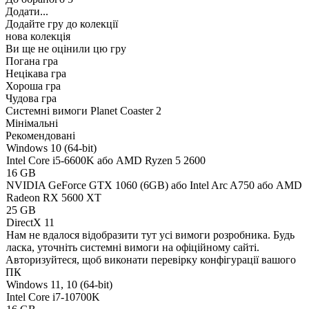
Додати...
Додайте гру до колекції
нова колекція
Ви ще не оцінили цю гру
Погана гра
Нецікава гра
Хороша гра
Чудова гра
Системні вимоги Planet Coaster 2
Мінімальні
Рекомендовані
Windows 10 (64-bit)
Intel Core i5-6600K або AMD Ryzen 5 2600
16 GB
NVIDIA GeForce GTX 1060 (6GB) або Intel Arc A750 або AMD
Radeon RX 5600 XT
25 GB
DirectX 11
Нам не вдалося відобразити тут усі вимоги розробника. Будь
ласка, уточніть системні вимоги на офіційному сайті.
Авторизуйтеся
, щоб виконати перевірку конфігурації вашого
ПК
Windows 11, 10 (64-bit)
Intel Core i7-10700K