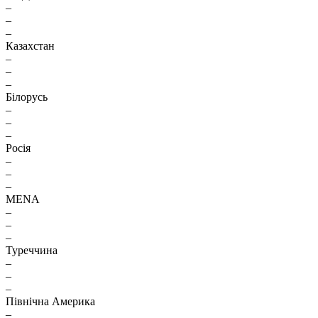
–
–
–
Казахстан
–
–
–
Білорусь
–
–
–
Росія
–
–
–
MENA
–
–
–
Туреччина
–
–
–
Північна Америка
–