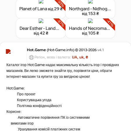
-93%
Planet of Lana
від 29 ₴
Northgard - Nidhogg, Clan of the Dragon
Market
від 153 ₴
не в наявності
-87%
-41%
Dear Esther - Landmark Edition
Hands of Necromancy II
від 42 ₴
від 105 ₴
Hot.Game
(Hot-Game.info) © 2013-2026
v4.1
Регіон, мова і валюта:
UA, uk, ₴
Каталог ігор Hot.Game надає максимальну кількість ігор і провідних
магазинів. Ви легко зможете знайти гру, порівняти ціни, обрати
інтернет-магазин та купити гру за вигідною ціною!
Hot.Game:
Про проєкт
Користувацька угода
Політика конфіденційності
Корисне:
Автоматичне порівняння ПК із системними
вимогами ігор
Урахування комісій
платіжних систем