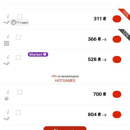
-25%
311
₴
17 годин
-12%
366
₴
Market
528
₴
-8%
за промокодом:
₴
HOTGAMES
max
415
400
700
₴
380
360
340
804
₴
320
min
311
04.2026
07.2026