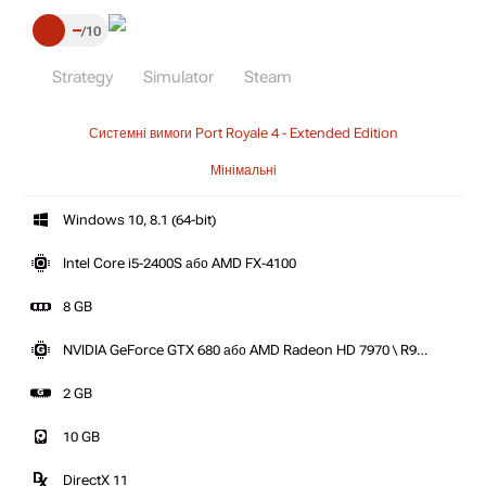
–
10
Strategy
Simulator
Steam
Системні вимоги Port Royale 4 - Extended Edition
Мінімальні
Windows 10, 8.1 (64-bit)
Intel Core i5-2400S або AMD FX-4100
8 GB
NVIDIA GeForce GTX 680 або AMD Radeon HD 7970 \ R9
280X
2 GB
10 GB
DirectX 11