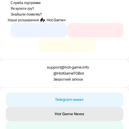
Служба підтримки
Як купити гру?
Знайшли помилку?
Наше розширення
Hot.Game+
:
support@hot-game.info
@HotGameTGBot
Зворотний зв’язок
Telegram-канал
Hot Game News