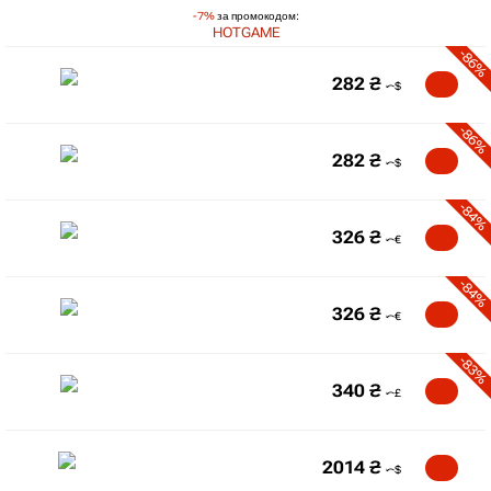
-7%
за промокодом:
HOTGAME
-86%
282
₴
-86%
282
₴
-84%
326
₴
-84%
326
₴
-83%
340
₴
2014
₴