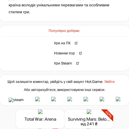
країна володіє унікальними перевагами та особливим
стилем гри.
Популярні добірки:
Ігри на ПК
Новинки ігор
Ігри Steam
Щоб залишити коментар, увійдіть у свій акаунт
Hot.Game
:
Увійти
Або авторизуйтеся, використовуючи інші сервіси:
-60%
Total War: Arena
Surviving Mars: Below and Beyond
від 241 ₴