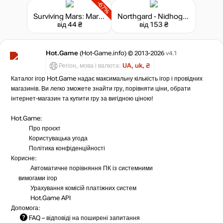
-67%
Surviving Mars: Marsvision Song Contest
Northgard - Nidhogg, Clan of the Dragon
від 44 ₴
від 153 ₴
Hot.Game
(Hot-Game.info) © 2013-2026
v4.1
Регіон, мова і валюта:
UA, uk, ₴
Каталог ігор Hot.Game надає максимальну кількість ігор і провідних
магазинів. Ви легко зможете знайти гру, порівняти ціни, обрати
інтернет-магазин та купити гру за вигідною ціною!
Hot.Game:
Про проєкт
Користувацька угода
Політика конфіденційності
Корисне:
Автоматичне порівняння ПК із системними
вимогами ігор
Урахування комісій
платіжних систем
Hot.Game API
Допомога:
FAQ
– відповіді на поширені запитання