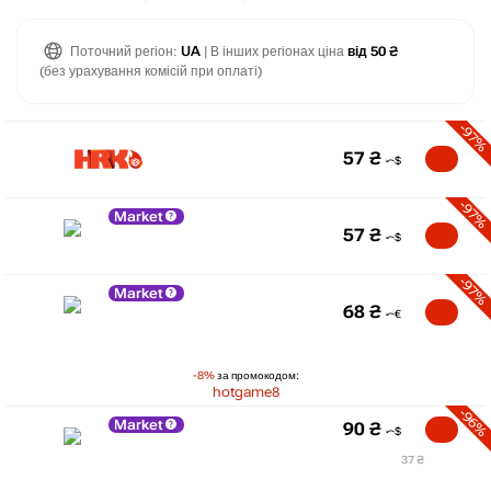
Поточний регіон:
UA
| В інших регіонах ціна
від 50 ₴
(без урахування комісій при оплаті)
-97%
57
₴
-97%
Market
57
₴
-97%
Market
68
₴
-8%
за промокодом:
hotgame8
-96%
Market
90
₴
37 ₴