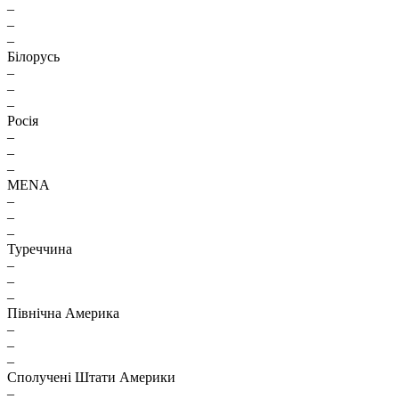
–
–
–
Білорусь
–
–
–
Росія
–
–
–
MENA
–
–
–
Туреччина
–
–
–
Північна Америка
–
–
–
Сполучені Штати Америки
–