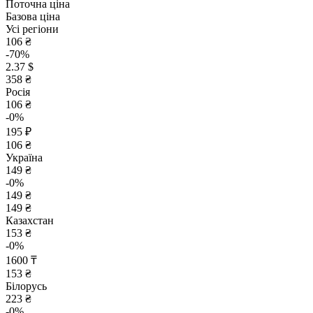
Поточна ціна
Базова ціна
Усі регіони
106 ₴
-70%
2.37 $
358 ₴
Росія
106 ₴
-0%
195 ₽
106 ₴
Україна
149 ₴
-0%
149 ₴
149 ₴
Казахстан
153 ₴
-0%
1600 ₸
153 ₴
Білорусь
223 ₴
-0%