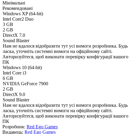
Мінімальні
Рекомендовані
Windows XP (64-bit)
Intel Core2 Duo
3 GB
2 GB
DirectX 7.0
Sound Blaster
Нам не вдалося відобразити тут усі вимоги розробника. Будь
ласка, уточніть системні вимоги на офіційному сайті.
Авторизуйтеся
, щоб виконати перевірку конфігурації вашого
ПК
Windows 10 (64-bit)
Intel Core i3
6 GB
NVIDIA GeForce 7900
2 GB
DirectX 9.0
Sound Blaster
Нам не вдалося відобразити тут усі вимоги розробника. Будь
ласка, уточніть системні вимоги на офіційному сайті.
Авторизуйтеся
, щоб виконати перевірку конфігурації вашого
ПК
Розробник:
Red Ego Games
Видавець:
Red Ego Games