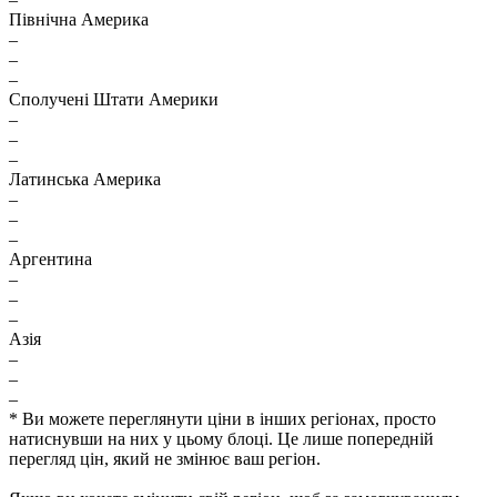
Північна Америка
–
–
–
Сполучені Штати Америки
–
–
–
Латинська Америка
–
–
–
Аргентина
–
–
–
Азія
–
–
–
* Ви можете переглянути ціни в інших регіонах, просто
натиснувши на них у цьому блоці. Це лише попередній
перегляд цін, який не змінює ваш регіон.