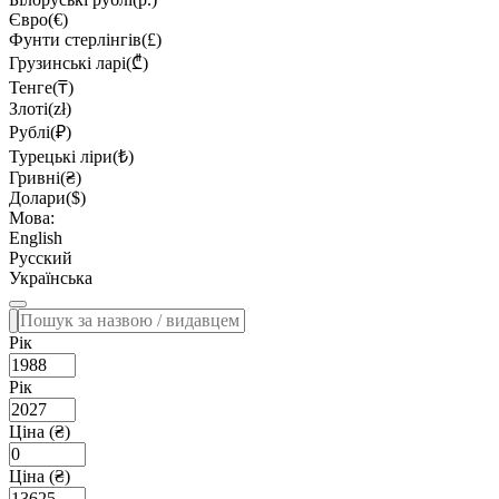
Євро(€)
Фунти стерлінгів(£)
Грузинські ларі(₾)
Тенге(₸)
Злоті(zł)
Рублі(₽)
Турецькі ліри(₺)
Гривні(₴)
Долари($)
Мова:
English
Русский
Українська
Рік
Рік
Ціна (₴)
Ціна (₴)