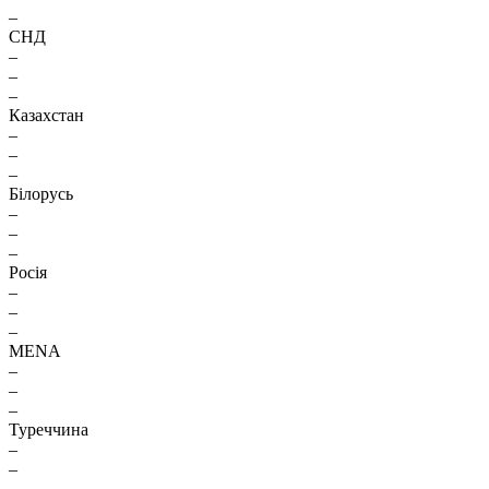
–
СНД
–
–
–
Казахстан
–
–
–
Білорусь
–
–
–
Росія
–
–
–
MENA
–
–
–
Туреччина
–
–
–