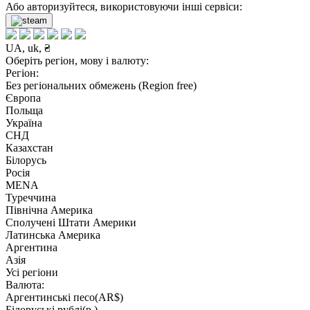
Або авторизуйтеся, використовуючи інші сервіси:
UA, uk, ₴
Оберіть регіон, мову і валюту:
Регіон:
Без регіональних обмежень (Region free)
Європа
Польща
Україна
СНД
Казахстан
Білорусь
Росія
MENA
Туреччина
Північна Америка
Сполучені Штати Америки
Латинська Америка
Аргентина
Азія
Усі регіони
Валюта:
Аргентинські песо(AR$)
Білоруські рублі(р.)