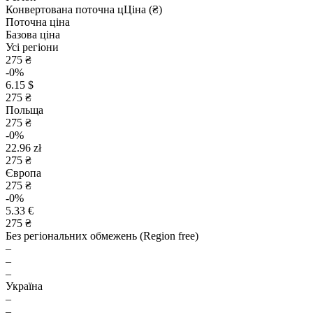
Конвертована поточна ц
Ц
іна (₴)
Поточна ціна
Базова ціна
Усі регіони
275 ₴
-0%
6.15 $
275 ₴
Польща
275 ₴
-0%
22.96 zł
275 ₴
Європа
275 ₴
-0%
5.33 €
275 ₴
Без регіональних обмежень (Region free)
–
–
–
Україна
–
–