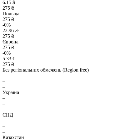
6.15 $
275 ₴
Польща
275 ₴
-0%
22.96 zł
275 ₴
Європа
275 ₴
-0%
5.33 €
275 ₴
Без регіональних обмежень (Region free)
–
–
–
Україна
–
–
–
СНД
–
–
–
Казахстан