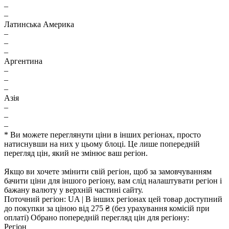
–
–
Латинська Америка
–
–
–
Аргентина
–
–
–
Азія
–
–
–
* Ви можете переглянути ціни в інших регіонах, просто
натиснувши на них у цьому блоці. Це лише попередній
перегляд цін, який не змінює ваш регіон.
Якщо ви хочете змінити свій регіон, щоб за замовчуванням
бачити ціни для іншого регіону, вам слід налаштувати регіон і
бажану валюту у верхній частині сайту.
Поточний регіон:
UA
| В інших регіонах цей товар доступний
до покупки за ціною
від 275 ₴
(без урахування комісій при
оплаті)
Обрано попередній перегляд цін для регіону:
Регіон