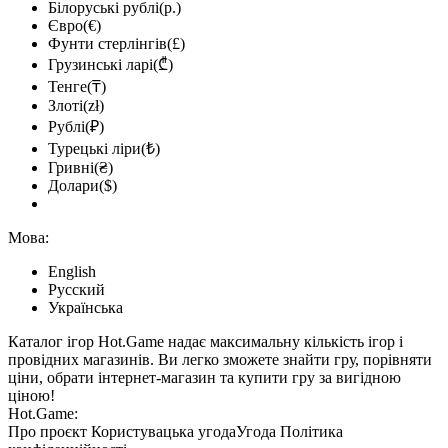
Білоруські рублі(р.)
Євро(€)
Фунти стерлінгів(£)
Грузинські ларі(₾)
Тенге(₸)
Злоті(zł)
Рублі(₽)
Турецькі ліри(₺)
Гривні(₴)
Долари($)
Мова:
English
Русский
Українська
Каталог ігор Hot.Game надає максимальну кількість ігор і
провідних магазинів. Ви легко зможете знайти гру, порівняти
ціни, обрати інтернет-магазин та купити гру за вигідною
ціною!
Hot.Game:
Про проєкт
Користувацька угода
Угода
Політика