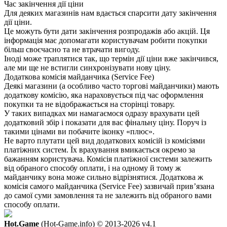
Час закінчення дії ціни
Для деяких магазинів нам вдається спарсити дату закінчення
дії ціни.
Це можуть бути дати закінчення розпродажів або акцій. Ця
інформація має допомагати користувачам робити покупки
більш своєчасно та не втрачати вигоду.
Іноді може траплятися так, що термін дії ціни вже закінчився,
але ми ще не встигли синхронізувати нову ціну.
Додаткова комісія майданчика (Service Fee)
Деякі магазини (а особливо часто торгові майданчики) мають
додаткову комісію, яка нараховується під час оформлення
покупки та не відображається на сторінці товару.
У таких випадках ми намагаємося одразу врахувати цей
додатковий збір і показати для вас фінальну ціну. Поруч із
такими цінами ви побачите іконку «плюс».
Не варто плутати цей вид додаткових комісій із комісіями
платіжних систем. Їх врахування вмикається окремо за
бажанням користувача. Комісія платіжної системи залежить
від обраного способу оплати, і на одному й тому ж
майданчику вона може сильно відрізнятися. Додаткова ж
комісія самого майданчика (Service Fee) зазвичай прив’язана
до самої суми замовлення та не залежить від обраного вами
способу оплати.
Hot.Game
(Hot-Game.info) © 2013-2026
v4.1