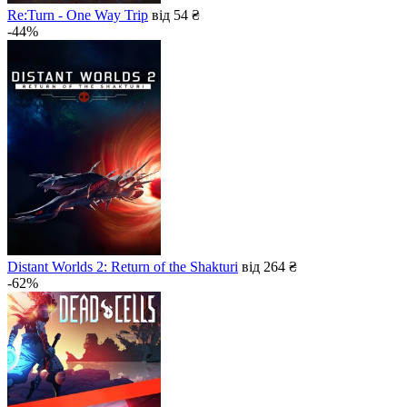
Re:Turn - One Way Trip
від 54 ₴
-44%
Distant Worlds 2: Return of the Shakturi
від 264 ₴
-62%