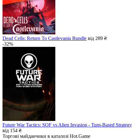
Dead Cells: Return To Castlevania Bundle
від 289 ₴
-32%
Future War Tactics: SOF vs Alien Invasion - Turn-Based Strategy
від 154 ₴
Торгові майданчики в каталозі Hot.Game