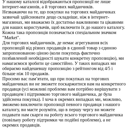
У нашому каталозі відображаються пропозиції не лише
інтернет-магазинів, а й торгових майданчиків.
Незважаючи на те, що покупки на торгових майданчиках
зазвичай здійснювати дещо складніше, ніж в інтернет-
магазинах, ми вважаємо їх достатньо важливими та цікавими
для наших користувачів, щоб включити їх до нашого каталогу.
Кожна така пропозиція позначається спеціальним значком
"Market".
Для торгових майданчиків, де немає агрегування всіх
пропозицій від різних продавців в єдиний товар з єдиною
запропонованою ціною (коли покупець фактично
позбавлений необхідності шукати конкретну пропозицію), ми
намагаємося зробити це самостійно. У таких випадках ми
обираємо найдешевшу пропозицію з рейтингом від 4/5 і
більше ніж 10 продажів.
Просимо вас пам’ятати, що при покупках на торгових
майданчиках ви не зможете поскаржитися нам на конкретного
продавця (усі можливі проблеми вам потрібно вирішувати з
продавцем і підтримкою торгового майданчика, де була
здійснена покупка). І хоча в окремих випадках ми, можливо,
зможемо виключити пропозиції певного продавця з нашого
каталогу, ви маєте розуміти, що в першу чергу ви можете
подавати нам скарги на роботу всього торгового майданчика
(повільну роботу підтримки чи подібні проблеми), а не
окремих продавців.