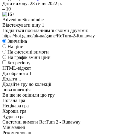
Дата виходу:
28 січня 2022 р.
–
10
Adventure
Steam
Indie
Відстежувати ціну
1
Поділіться посиланням зі своїми друзями!
https://hot.game/uk-ua/game/ReTurn-2-Runaway
Звичайна
На ціни
На системні вимоги
На графік зміни ціни
Без регіону
HTML-віджет
До обраного
1
Додати...
Додайте гру до колекції
нова колекція
Ви ще не оцінили цю гру
Погана гра
Нецікава гра
Хороша гра
Чудова гра
Системні вимоги Re:Turn 2 - Runaway
Мінімальні
Рекомендовані