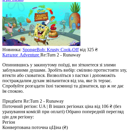
Новинка:
SpongeBob: Krusty Cook-Off
від 325 ₴
Каталог
Adventure
Re:Turn 2 - Runaway
Опинившись у закинутому поїзді, ви зіткнетеся зі злими
заблуканими душами. Зробіть вибір: сміливо протистояти злу,
втекти або сховатися. Визволіться з пастки і допоможіть
постраждалим духам звільнитися від зла, яке їх терзає.
Спробуйте розгадати їхні таємниці та дізнатися, що ж не дає
їм спокою.
Придбати Re:Turn 2 - Runaway
Поточний регіон:
UA
| В інших регіонах ціна
від 106 ₴
(без
урахування комісій при оплаті)
Обрано попередній перегляд
цін для регіону:
Регіон
Конвертована поточна ц
Ц
іна (₴)