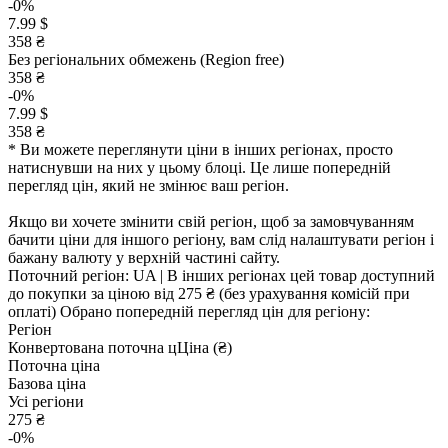
-0%
7.99 $
358 ₴
Без регіональних обмежень (Region free)
358 ₴
-0%
7.99 $
358 ₴
* Ви можете переглянути ціни в інших регіонах, просто
натиснувши на них у цьому блоці. Це лише попередній
перегляд цін, який не змінює ваш регіон.
Якщо ви хочете змінити свій регіон, щоб за замовчуванням
бачити ціни для іншого регіону, вам слід налаштувати регіон і
бажану валюту у верхній частині сайту.
Поточний регіон:
UA
| В інших регіонах цей товар доступний
до покупки за ціною
від 275 ₴
(без урахування комісій при
оплаті)
Обрано попередній перегляд цін для регіону:
Регіон
Конвертована поточна ц
Ц
іна (₴)
Поточна ціна
Базова ціна
Усі регіони
275 ₴
-0%