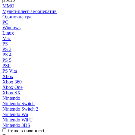
MMO
Мультиплеєр / кооператив
Одиночна гра
PC
Windows
Linux
Mac
PS
PS 3
PS 4
PS 5
PSP
PS Vita
Xbox
Xbox 360
Xbox One
Xbox SX
Nintendo
Nintendo Switch
Nintendo Switch 2
Nintendo Wii
Nintendo Wii U
Nintendo 3DS
Лише в наявності