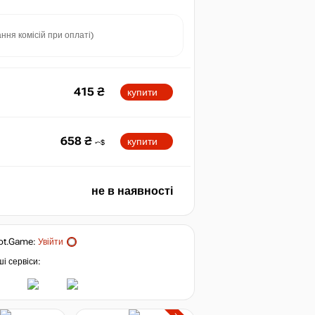
ння комісій при оплаті)
415
₴
купити
658
₴
купити
не в наявності
ot.Game
:
Увійти
і сервіси: