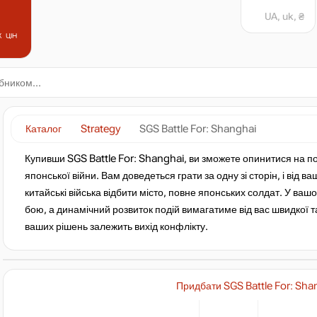
UA, uk, ₴
 цін
Каталог
Strategy
SGS Battle For: Shanghai
Купивши SGS Battle For: Shanghai, ви зможете опинитися на по
японської війни. Вам доведеться грати за одну зі сторін, і від 
китайські війська відбити місто, повне японських солдат. У в
бою, а динамічний розвиток подій вимагатиме від вас швидкої та
ваших рішень залежить вихід конфлікту.
Придбати SGS Battle For: Sha