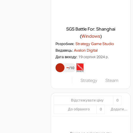
SGS Battle For: Shanghai
(
Windows
)
Розробник:
Strategy Game Studio
Видавець:
Avalon Digital
Дата виходу:
19 серпня 2024 р.
–
10
Strategy
Steam
Відстежувати ціну
0
До обраного
0
Додати...