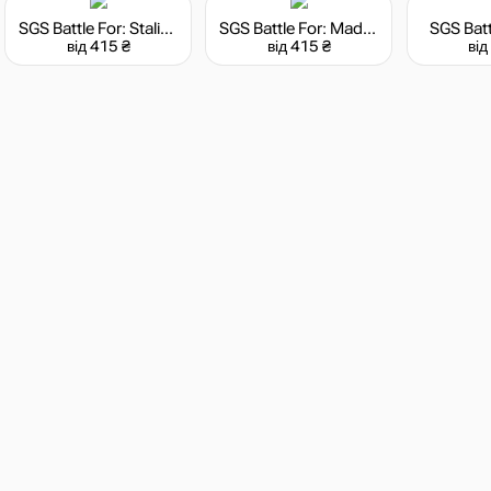
SGS Battle For: Stalingrad
SGS Battle For: Madrid
SGS Batt
від 415 ₴
від 415 ₴
від