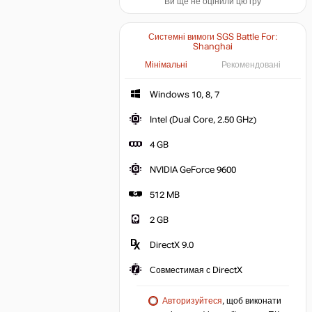
Ви ще не оцінили цю гру
Системні вимоги SGS Battle For:
Shanghai
Мінімальні
Рекомендовані
Windows 10, 8, 7
Intel (Dual Core, 2.50 GHz)
4 GB
NVIDIA GeForce 9600
512 MB
2 GB
DirectX 9.0
Совместимая с DirectX
Авторизуйтеся
, щоб виконати