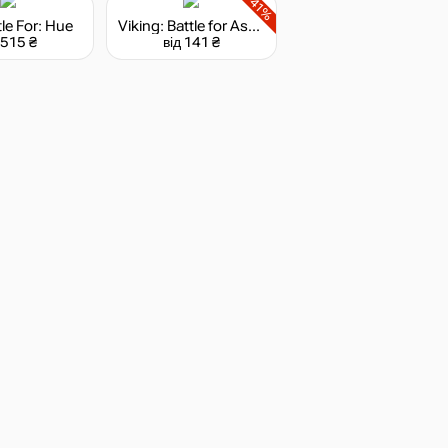
-41%
le For: Hue
Viking: Battle for Asgard
 515 ₴
від 141 ₴