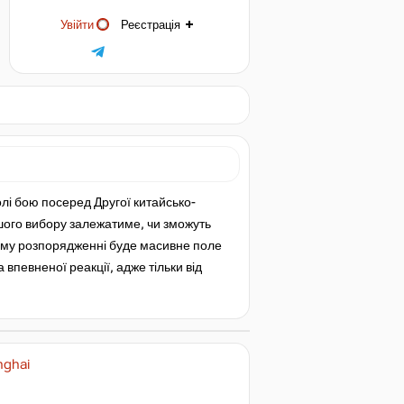
Увійти
Реєстрація
лі бою посеред Другої китайсько-
вашого вибору залежатиме, чи зможуть
ашому розпорядженні буде масивне поле
 впевненої реакції, адже тільки від
nghai