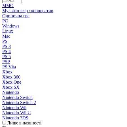
MMO
Мультиплеєр / кооператив
Одиночна гра
PC
Windows
Linux
Mac
PS
PS 3
PS 4
PS 5
PSP
PS Vita
Xbox
Xbox 360
Xbox One
Xbox SX
Nintendo
Nintendo Switch
Nintendo Switch 2
Nintendo Wii
Nintendo Wii U
Nintendo 3DS
Лише в наявності