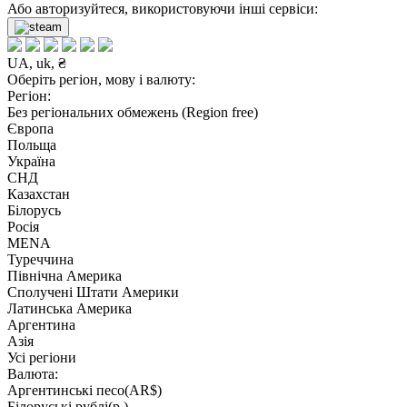
Або авторизуйтеся, використовуючи інші сервіси:
UA, uk, ₴
Оберіть регіон, мову і валюту:
Регіон:
Без регіональних обмежень (Region free)
Європа
Польща
Україна
СНД
Казахстан
Білорусь
Росія
MENA
Туреччина
Північна Америка
Сполучені Штати Америки
Латинська Америка
Аргентина
Азія
Усі регіони
Валюта:
Аргентинські песо(AR$)
Білоруські рублі(р.)