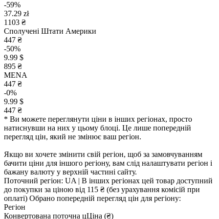
-59%
37.29 zł
1103 ₴
Сполучені Штати Америки
447 ₴
-50%
9.99 $
895 ₴
MENA
447 ₴
-0%
9.99 $
447 ₴
* Ви можете переглянути ціни в інших регіонах, просто
натиснувши на них у цьому блоці. Це лише попередній
перегляд цін, який не змінює ваш регіон.
Якщо ви хочете змінити свій регіон, щоб за замовчуванням
бачити ціни для іншого регіону, вам слід налаштувати регіон і
бажану валюту у верхній частині сайту.
Поточний регіон:
UA
| В інших регіонах цей товар доступний
до покупки за ціною
від 115 ₴
(без урахування комісій при
оплаті)
Обрано попередній перегляд цін для регіону:
Регіон
Конвертована поточна ц
Ц
іна (₴)