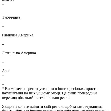
–
–
–
Туреччина
–
–
–
Північна Америка
–
–
–
Латинська Америка
–
–
–
Азія
–
–
–
* Ви можете переглянути ціни в інших регіонах, просто
натиснувши на них у цьому блоці. Це лише попередній
перегляд цін, який не змінює ваш регіон.
Якщо ви хочете змінити свій регіон, щоб за замовчуванням
бачити ціни для іншого регіону, вам слід налаштувати регіон і