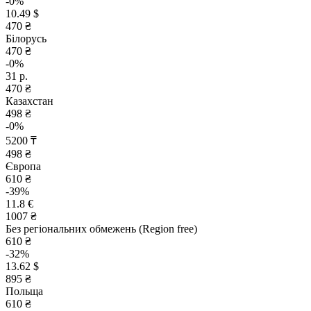
-0%
10.49 $
470 ₴
Білорусь
470 ₴
-0%
31 р.
470 ₴
Казахстан
498 ₴
-0%
5200 ₸
498 ₴
Європа
610 ₴
-39%
11.8 €
1007 ₴
Без регіональних обмежень (Region free)
610 ₴
-32%
13.62 $
895 ₴
Польща
610 ₴