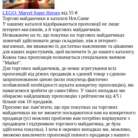
LEGO: Marvel Super Heroes
від 55 ₴
Торгові майданчики в каталозі Hot.Game
У нашому каталозі відображаються пропозиції не лише
інтернет-магазинів, а й торгових майданчиків.
Незважаючи на те, що покупки на торгових майданчиках
зазвичай здійснювати дещо складніше, ніж в інтернет-
магазинах, ми вважаємо їх достатньо важливими та цікавими
для наших користувачів, щоб включити їх до нашого каталогу.
Кожна така пропозиція позначається спеціальним значком
"Market".
Для торгових майданчиків, де немає агрегування всіх
пропозицій від різних продавців в єдиний товар з єдиною
запропонованою ціною (коли покупець фактично
позбавлений необхідності шукати конкретну пропозицію), ми
намагаємося зробити це самостійно. У таких випадках ми
обираємо найдешевшу пропозицію з рейтингом від 4/5 і
більше ніж 10 продажів.
Просимо вас пам’ятати, що при покупках на торгових
майданчиках ви не зможете поскаржитися нам на конкретного
продавця (усі можливі проблеми вам потрібно вирішувати з
продавцем і підтримкою торгового майданчика, де була
здійснена покупка). І хоча в окремих випадках ми, можливо,
зможемо виключити пропозиції певного продавця з нашого