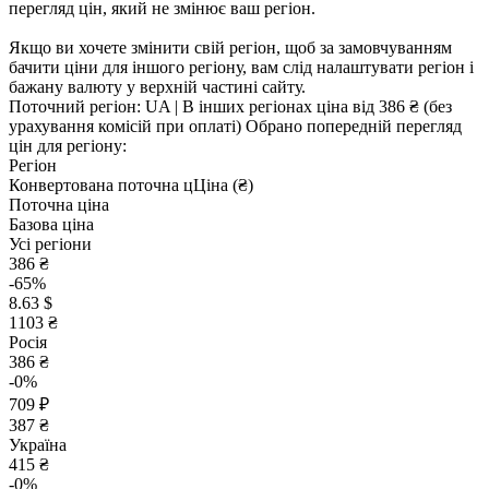
перегляд цін, який не змінює ваш регіон.
Якщо ви хочете змінити свій регіон, щоб за замовчуванням
бачити ціни для іншого регіону, вам слід налаштувати регіон і
бажану валюту у верхній частині сайту.
Поточний регіон:
UA
| В інших регіонах ціна
від 386 ₴
(без
урахування комісій при оплаті)
Обрано попередній перегляд
цін для регіону:
Регіон
Конвертована поточна ц
Ц
іна (₴)
Поточна ціна
Базова ціна
Усі регіони
386 ₴
-65%
8.63 $
1103 ₴
Росія
386 ₴
-0%
709 ₽
387 ₴
Україна
415 ₴
-0%