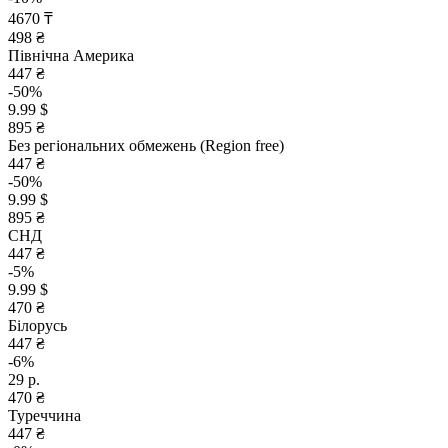
4670 ₸
498 ₴
Північна Америка
447 ₴
-50%
9.99 $
895 ₴
Без регіональних обмежень (Region free)
447 ₴
-50%
9.99 $
895 ₴
СНД
447 ₴
-5%
9.99 $
470 ₴
Білорусь
447 ₴
-6%
29 р.
470 ₴
Туреччина
447 ₴