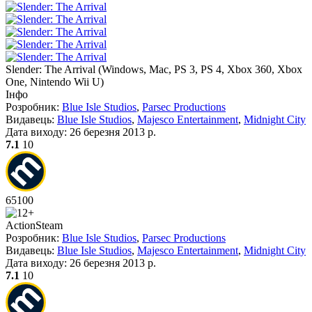
Slender: The Arrival
(
Windows, Mac, PS 3, PS 4, Xbox 360, Xbox
One, Nintendo Wii U
)
Інфо
Розробник:
Blue Isle Studios
,
Parsec Productions
Видавець:
Blue Isle Studios
,
Majesco Entertainment
,
Midnight City
Дата виходу:
26 березня 2013 р.
7.1
10
65
100
Action
Steam
Розробник:
Blue Isle Studios
,
Parsec Productions
Видавець:
Blue Isle Studios
,
Majesco Entertainment
,
Midnight City
Дата виходу:
26 березня 2013 р.
7.1
10