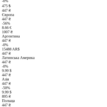
-0%
475 ₺
447 ₴
Європа
447 ₴
-56%
8.66 €
1007 ₴
Аргентина
447 ₴
-0%
15488 AR$
447 ₴
Латинська Америка
447 ₴
-0%
9.99 $
447 ₴
Азія
447 ₴
-50%
9.99 $
895 ₴
Польща
447 ₴