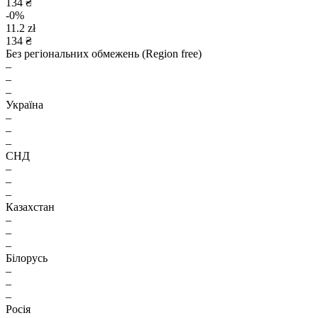
134 ₴
-0%
11.2 zł
134 ₴
Без регіональних обмежень (Region free)
–
–
–
Україна
–
–
–
СНД
–
–
–
Казахстан
–
–
–
Білорусь
–
–
–
Росія