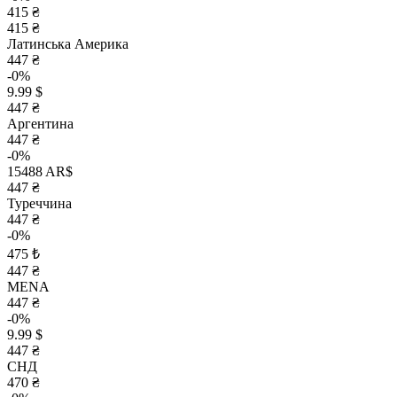
415 ₴
415 ₴
Латинська Америка
447 ₴
-0%
9.99 $
447 ₴
Аргентина
447 ₴
-0%
15488 AR$
447 ₴
Туреччина
447 ₴
-0%
475 ₺
447 ₴
MENA
447 ₴
-0%
9.99 $
447 ₴
СНД
470 ₴