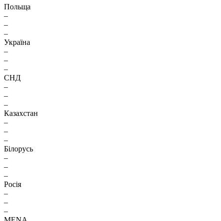
Польща
–
–
–
Україна
–
–
–
СНД
–
–
–
Казахстан
–
–
–
Білорусь
–
–
–
Росія
–
–
–
MENA