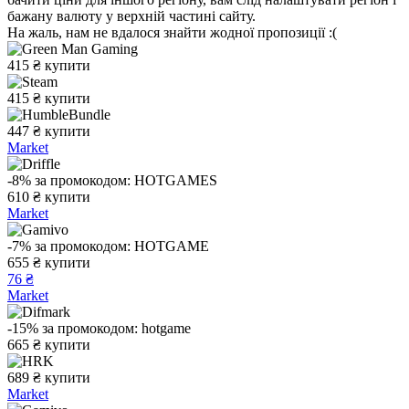
бажану валюту у верхній частині сайту.
На жаль, нам не вдалося знайти жодної пропозиції :(
415
₴
купити
415
₴
купити
447
₴
купити
Market
-8%
за промокодом:
HOTGAMES
610
₴
купити
Market
-7%
за промокодом:
HOTGAME
655
₴
купити
76 ₴
Market
-15%
за промокодом:
hotgame
665
₴
купити
689
₴
купити
Market