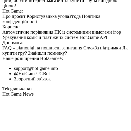
ціни, обрати інтернет-магазин та купити гру за вигідною
ціною!
Hot.Game:
Про проєкт
Користувацька угода
Угода
Політика
конфіденційності
Корисне:
Автоматичне порівняння ПК із системними вимогами ігор
Урахування комісій
платіжних систем
Hot.Game API
Допомога:
FAQ
– відповіді на поширені запитання
Служба підтримки
Як
купити гру?
Знайшли помилку?
Наше розширення
Hot.Game+
:
support@hot-game.info
@HotGameTGBot
Зворотний зв’язок
Telegram-канал
Hot Game News