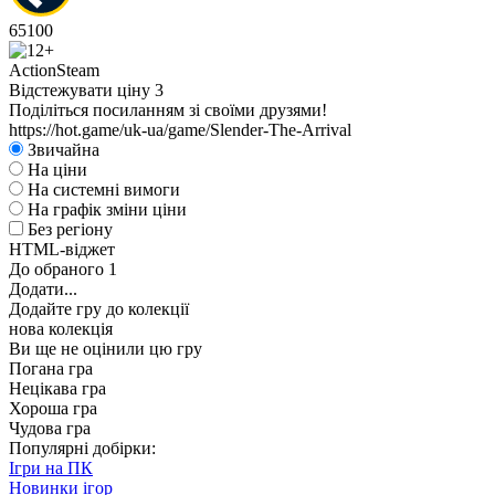
65
100
Action
Steam
Відстежувати ціну
3
Поділіться посиланням зі своїми друзями!
https://hot.game/uk-ua/game/Slender-The-Arrival
Звичайна
На ціни
На системні вимоги
На графік зміни ціни
Без регіону
HTML-віджет
До обраного
1
Додати...
Додайте гру до колекції
нова колекція
Ви ще не оцінили цю гру
Погана гра
Нецікава гра
Хороша гра
Чудова гра
Популярні добірки:
Ігри на ПК
Новинки ігор