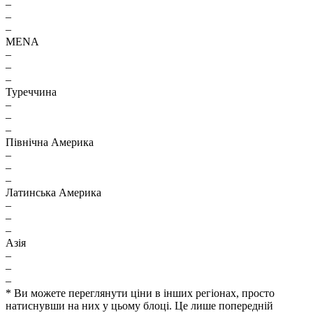
–
–
–
MENA
–
–
–
Туреччина
–
–
–
Північна Америка
–
–
–
Латинська Америка
–
–
–
Азія
–
–
–
* Ви можете переглянути ціни в інших регіонах, просто
натиснувши на них у цьому блоці. Це лише попередній