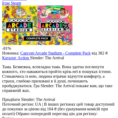
Ігри Steam
-81%
Новинка:
Capcom Arcade Stadium - Complete Pack
від 382 ₴
Каталог
Action
Slender: The Arrival
Тьма. Безмежна, всевладна тьма. Вона здатна поглинути
кожного, хто наважиться пройти крізь неї в пошуках істини.
Стикаючись із нею, людина втрачає відчуття комфорту, а
страхи, глибоко приховані в її душі, починають
пробуджуватися. Гра Slender: The Arrival покаже вам, що таке
справжній жах.
Придбати Slender: The Arrival
Поточний регіон:
UA
| В інших регіонах цей товар доступний
до покупки за ціною
від 104 ₴
(без урахування комісій при
оплаті)
Обрано попередній перегляд цін для регіону: