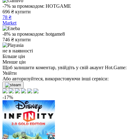
-7%
за промокодом:
HOTGAME
696
₴
купити
78 ₴
Market
-8%
за промокодом:
hotgame8
746
₴
купити
не в наявності
Більше цін
Менше цін
Щоб залишити коментар, увійдіть у свій акаунт
Hot.Game
:
Увійти
Або авторизуйтеся, використовуючи інші сервіси:
-17%