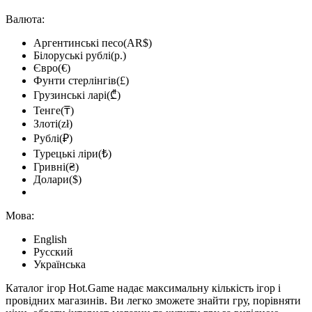
Валюта:
Аргентинські песо(AR$)
Білоруські рублі(р.)
Євро(€)
Фунти стерлінгів(£)
Грузинські ларі(₾)
Тенге(₸)
Злоті(zł)
Рублі(₽)
Турецькі ліри(₺)
Гривні(₴)
Долари($)
Мова:
English
Русский
Українська
Каталог ігор Hot.Game надає максимальну кількість ігор і
провідних магазинів. Ви легко зможете знайти гру, порівняти