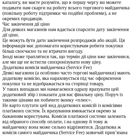
каталогу, ви маєте розуміти, що в першу чергу ви можете
подавати нам скарги на роботу всього торгового майданчика
(повільну роботу підтримки чи подібні проблеми), а не
окремих продавців.
Час закінчення дії ціни
Для деяких магазинів нам вдається спарсити дату закінчення
дії ціни.
Це можуть бути дати закінчення розпродажів або акцій. Ця
інформація має допомагати користувачам робити покупки
більш своєчасно та не втрачати вигоду.
Іноді може траплятися так, що термін дії ціни вже закінчився,
але ми ще не встигли синхронізувати нову ціну.
Додаткова комісія майданчика (Service Fee)
Деякі магазини (а особливо часто торгові майданчики) мають
додаткову комісію, яка нараховується під час оформлення
покупки та не відображається на сторінці товару.
У таких випадках ми намагаємося одразу врахувати цей
додатковий збір і показати для вас фінальну ціну. Поруч із
такими цінами ви побачите іконку «плюс».
Не варто плутати цей вид додаткових комісій із комісіями
платіжних систем. Їх врахування вмикається окремо за
бажанням користувача. Комісія платіжної системи залежить
від обраного способу оплати, і на одному й тому ж
майданчику вона може сильно відрізнятися. Додаткова ж
комісія самого майданчика (Service Fee) зазвичай прив’язана