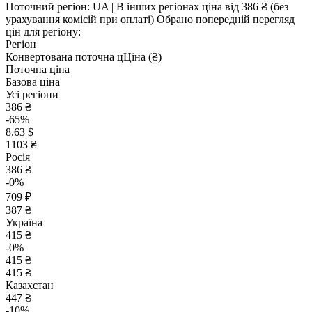
Поточний регіон:
UA
| В інших регіонах ціна
від 386 ₴
(без
урахування комісій при оплаті)
Обрано попередній перегляд
цін для регіону:
Регіон
Конвертована поточна ц
Ц
іна (₴)
Поточна ціна
Базова ціна
Усі регіони
386 ₴
-65%
8.63 $
1103 ₴
Росія
386 ₴
-0%
709 ₽
387 ₴
Україна
415 ₴
-0%
415 ₴
415 ₴
Казахстан
447 ₴
-10%