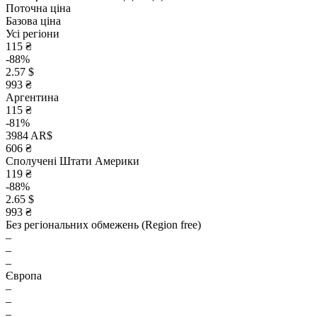
Поточна ціна
Базова ціна
Усі регіони
115 ₴
-88%
2.57 $
993 ₴
Аргентина
115 ₴
-81%
3984 AR$
606 ₴
Сполучені Штати Америки
119 ₴
-88%
2.65 $
993 ₴
Без регіональних обмежень (Region free)
–
–
–
Європа
–
–
–