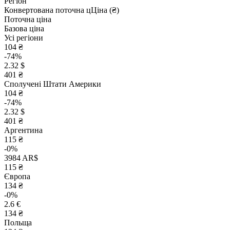
Регіон
Конвертована поточна ц
Ц
іна (₴)
Поточна ціна
Базова ціна
Усі регіони
104 ₴
-74%
2.32 $
401 ₴
Сполучені Штати Америки
104 ₴
-74%
2.32 $
401 ₴
Аргентина
115 ₴
-0%
3984 AR$
115 ₴
Європа
134 ₴
-0%
2.6 €
134 ₴
Польща