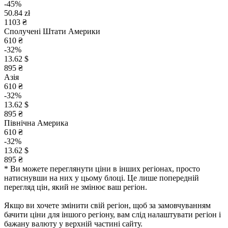
-45%
50.84 zł
1103 ₴
Сполучені Штати Америки
610 ₴
-32%
13.62 $
895 ₴
Азія
610 ₴
-32%
13.62 $
895 ₴
Північна Америка
610 ₴
-32%
13.62 $
895 ₴
* Ви можете переглянути ціни в інших регіонах, просто
натиснувши на них у цьому блоці. Це лише попередній
перегляд цін, який не змінює ваш регіон.
Якщо ви хочете змінити свій регіон, щоб за замовчуванням
бачити ціни для іншого регіону, вам слід налаштувати регіон і
бажану валюту у верхній частині сайту.