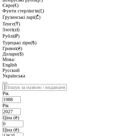
Євро(€)
Фунти стерлінгів(£)
Грузинські ларі(₾)
Тенге(₸)
Злоті(zł)
Рублі(₽)
Турецькі ліри(₺)
Гривні(₴)
Долари($)
Мова:
English
Русский
Українська
Рік
Рік
Ціна (₴)
Ціна (₴)