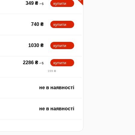
349
₴
купити
740
₴
купити
1030
₴
купити
2286
₴
купити
159 ₴
не в наявності
не в наявності