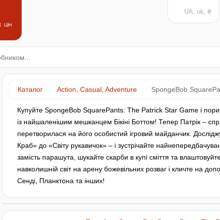
UA, uk, ₴
 цін
Каталог
Action, Casual, Adventure
SpongeBob SquarePan
Купуйте SpongeBob SquarePants: The Patrick Star Game і порин
із найшаленішим мешканцем Бікіні Боттом! Тепер Патрік – справ
перетворилася на його особистий ігровий майданчик. Досліджуй
Краб» до «Світу рукавичок» – і зустрічайте найнепередбачуван
замість парашута, шукайте скарби в купі сміття та влаштовуй
навколишній світ на арену божевільних розваг і кличте на доп
Сенді, Планктона та інших!