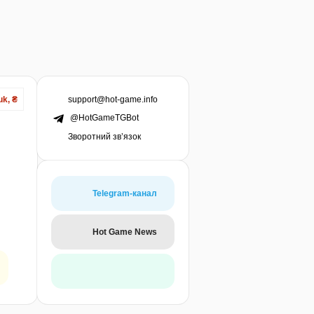
support@hot-game.info
uk, ₴
@HotGameTGBot
Зворотний зв’язок
Telegram-канал
Hot Game News