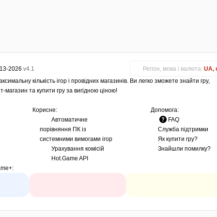
013-2026
v4.1
Регіон, мова і валюта:
UA, 
ксимальну кількість ігор і провідних магазинів. Ви легко зможете знайти гру,
т-магазин та купити гру за вигідною ціною!
Корисне:
Допомога:
Автоматичне
FAQ
порівняння ПК із
Служба підтримки
системними вимогами ігор
Як купити гру?
Урахування комісій
Знайшли помилку?
Hot.Game API
ame+
: