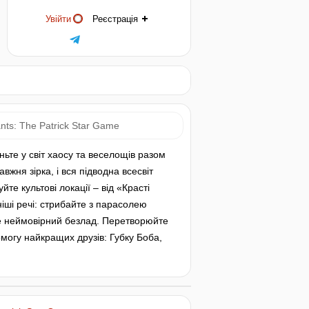
Увійти
Реєстрація
ts: The Patrick Star Game
ьте у світ хаосу та веселощів разом
жня зірка, і вся підводна всесвіт
те культові локації – від «Красті
іші речі: стрибайте з парасолею
те неймовірний безлад. Перетворюйте
омогу найкращих друзів: Губку Боба,