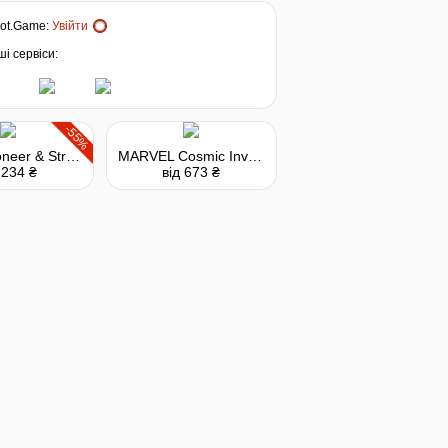
ot.Game
:
Увійти
і сервіси:
-55%
Border Pioneer & Stray Path Bundle
MARVEL Cosmic Invasion
 234 ₴
від 673 ₴