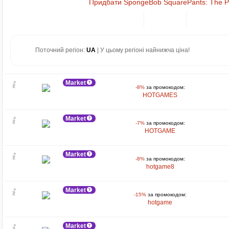
Придбати SpongeBob SquarePants: The Pa
Поточний регіон:
UA
| У цьому регіоні найнижча ціна!
Market
-8%
за промокодом:
HOTGAMES
Market
-7%
за промокодом:
HOTGAME
Market
-8%
за промокодом:
hotgame8
Market
-15%
за промокодом:
hotgame
Market