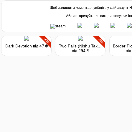
Щоб залишити коментар, увійдіть у свій акаунт
H
Або авторизуйтеся, використовуючи інш
-90%
-29%
Dark Devotion
від 47 ₴
Two Falls (Nishu Takuatshina)
від 294 ₴
від