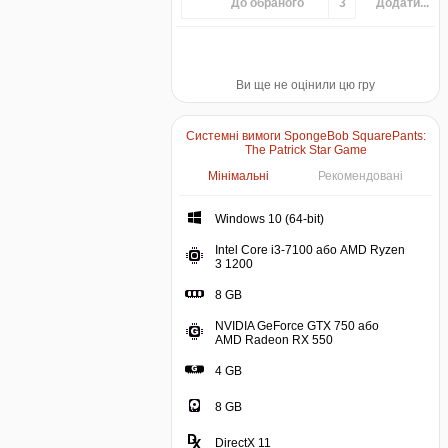
До обраного
3
Додати...
Ви ще не оцінили цю гру
Системні вимоги SpongeBob SquarePants:
The Patrick Star Game
Мінімальні
Рекомендовані
Windows 10 (64-bit)
Intel Core i3-7100 або AMD Ryzen
3 1200
8 GB
NVIDIA GeForce GTX 750 або
AMD Radeon RX 550
4 GB
8 GB
DirectX 11