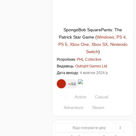
SpongeBob SquarePants: The
Patrick Star Game
(
Windows, PS 4,
PS 5, Xbox One, Xbox SX, Nintendo
Switch
)
Розробник:
PHL Collective
Видавець:
Outright Games Ltd.
Дата виходу:
4 жовтня 2024 р.
–
10
Action
Casual
Adventure
Steam
Відстежувати ціну
3