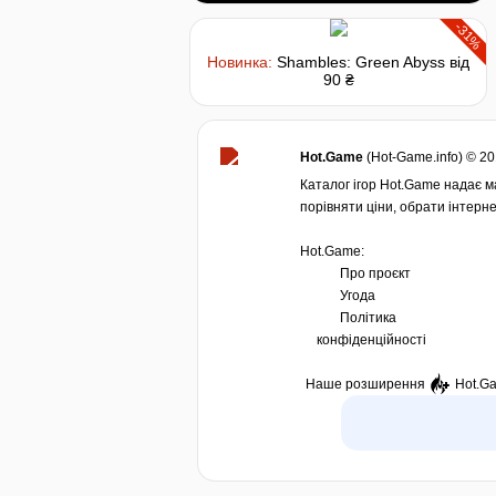
-31%
Новинка:
Shambles: Green Abyss
від
90 ₴
Hot.Game
(Hot-Game.info) © 2
Каталог ігор Hot.Game надає ма
порівняти ціни, обрати інтерне
Hot.Game:
Про проєкт
Угода
Політика
конфіденційності
Наше розширення
Hot.G