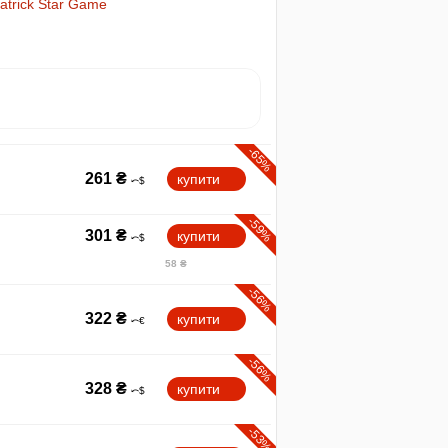
trick Star Game
-65%
261
₴
купити
-59%
301
₴
купити
58 ₴
-56%
322
₴
купити
-56%
328
₴
купити
-53%