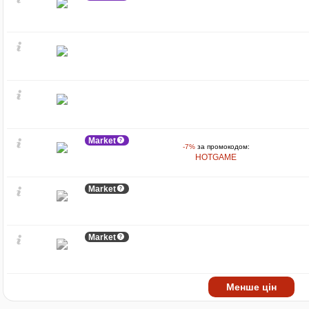
Market
-7%
за промокодом:
HOTGAME
Market
Market
Менше цін