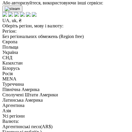
Або авторизуйтеся, використовуючи інші сервіси:
UA, uk, ₴
Оберіть регіон, мову і валюту:
Регіон:
Без регіональних обмежень (Region free)
Європа
Польща
Україна
СНД
Казахстан
Білорусь
Росія
MENA
Туреччина
Північна Америка
Сполучені Штати Америки
Латинська Америка
Аргентина
Азія
Усі регіони
Валюта:
Аргентинські песо(AR$)
Білоруські рублі(р.)