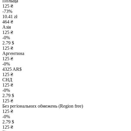
Польща
125 ₴
-73%
10.41 zł
464 ₴
Азія
125 ₴
-0%
2.79 $
125 ₴
Аргентина
125 ₴
-0%
4325 AR$
125 ₴
СНД
125 ₴
-0%
2.79 $
125 ₴
Без регіональних обмежень (Region free)
125 ₴
-0%
2.79 $
125 ₴