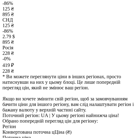
-86%
125 ₴
895 ₴
СНД
125 ₴
-86%
2.79 $
895 ₴
Росія
228 ₴
-0%
419 ₽
228 ₴
* Ви можете переглянути ціни в інших регіонах, просто
натиснувши на них у цьому блоці. Це лише попередній
перегляд цін, який не змінює ваш регіон.
Якщо ви хочете змінити свій регіон, щоб за замовчуванням
бачити ціни для іншого регіону, вам слід налаштувати регіон і
бажану валюту у верхній частині сайту.
Поточний регіон:
UA
| У цьому регіоні найнижча ціна!
Обрано попередній перегляд цін для регіону:
Регіон
Конвертована поточна ц
Ц
іна (₴)
Поточна ціна