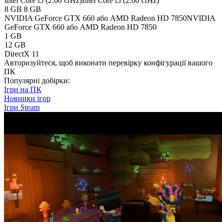
Intel Core i5 (2.00 GHz)
Intel Core i5 (2.00 GHz)
8 GB
8 GB
NVIDIA GeForce GTX 660 або AMD Radeon HD 7850
NVIDIA
GeForce GTX 660 або AMD Radeon HD 7850
1 GB
12 GB
DirectX 11
Авторизуйтеся
, щоб виконати перевірку конфігурації вашого
ПК
Популярні добірки:
Ігри на ПК
Новинки ігор
Ігри Steam