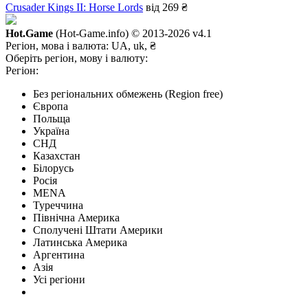
Crusader Kings II: Horse Lords
від 269 ₴
Hot.Game
(Hot-Game.info) © 2013-2026
v4.1
Регіон, мова і валюта:
UA, uk, ₴
Оберіть регіон, мову і валюту:
Регіон:
Без регіональних обмежень (Region free)
Європа
Польща
Україна
СНД
Казахстан
Білорусь
Росія
MENA
Туреччина
Північна Америка
Сполучені Штати Америки
Латинська Америка
Аргентина
Азія
Усі регіони