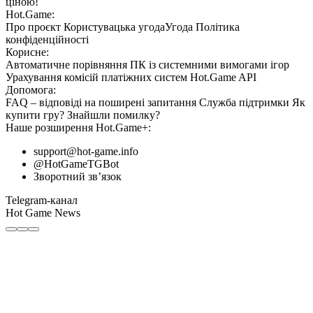
ціною!
Hot.Game:
Про проєкт
Користувацька угода
Угода
Політика
конфіденційності
Корисне:
Автоматичне порівняння ПК із системними вимогами ігор
Урахування комісій
платіжних систем
Hot.Game API
Допомога:
FAQ
– відповіді на поширені запитання
Служба підтримки
Як
купити гру?
Знайшли помилку?
Наше розширення
Hot.Game+
:
support@hot-game.info
@HotGameTGBot
Зворотний зв’язок
Telegram-канал
Hot Game News