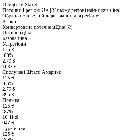
Придбати Staxel
Поточний регіон:
UA
| У цьому регіоні найнижча ціна!
Обрано попередній перегляд цін для регіону:
Регіон
Конвертована поточна ц
Ц
іна (₴)
Поточна ціна
Базова ціна
Усі регіони
125 ₴
-88%
2.79 $
1033 ₴
Сполучені Штати Америки
125 ₴
-86%
2.79 $
895 ₴
Польща
125 ₴
-87%
10.41 zł
947 ₴
Туреччина
125 ₴
-86%