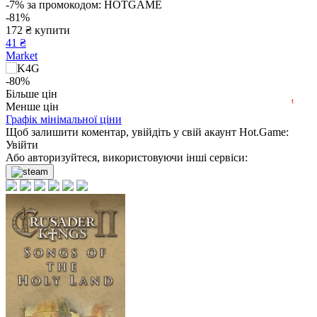
-7%
за промокодом:
HOTGAME
500
-81%
400
172
₴
купити
300
41 ₴
200
Market
min
69
100
-80%
2024
2025
2026
176
Більше цін
₴
купити
t
Market
Менше цін
Графік мінімальної ціни
-15%
Щоб залишити коментар, увійдіть у свій акаунт
за промокодом:
hotgame
Hot.Game
:
-80%
Увійти
183
Або авторизуйтеся, використовуючи інші сервіси:
₴
купити
-78%
201
₴
купити
-75%
223
₴
купити
-69%
279
₴
купити
Market