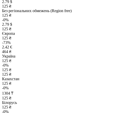
2.79 $
125 ₴
Без регіональних обмежень (Region free)
125 ₴
-0%
2.79 $
125 ₴
Європа
125 ₴
-73%
2.42 €
464 ₴
Україна
125 ₴
-0%
125 ₴
125 ₴
Казахстан
125 ₴
-0%
1304 ₸
125 ₴
Білорусь
125 ₴
-0%