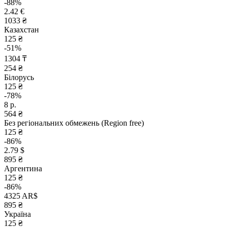
-88%
2.42 €
1033 ₴
Казахстан
125 ₴
-51%
1304 ₸
254 ₴
Білорусь
125 ₴
-78%
8 р.
564 ₴
Без регіональних обмежень (Region free)
125 ₴
-86%
2.79 $
895 ₴
Аргентина
125 ₴
-86%
4325 AR$
895 ₴
Україна
125 ₴