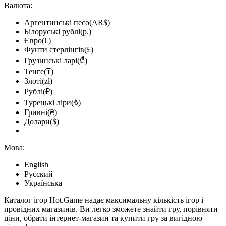
Валюта:
Аргентинські песо(AR$)
Білоруські рублі(р.)
Євро(€)
Фунти стерлінгів(£)
Грузинські ларі(₾)
Тенге(₸)
Злоті(zł)
Рублі(₽)
Турецькі ліри(₺)
Гривні(₴)
Долари($)
Мова:
English
Русский
Українська
Каталог ігор Hot.Game надає максимальну кількість ігор і
провідних магазинів. Ви легко зможете знайти гру, порівняти
ціни, обрати інтернет-магазин та купити гру за вигідною