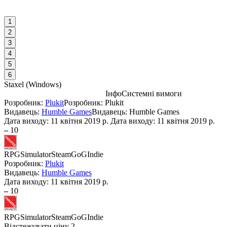
1
2
3
4
5
6
Staxel
(
Windows
)
Інфо
Системні вимоги
Розробник:
Plukit
Розробник: Plukit
С
Видавець:
Humble Games
Видавець: Humble Games
М
Дата виходу:
11 квітня 2019 р.
Дата виходу: 11 квітня 2019 р.
W
–
10
I
RPG
Simulator
Steam
GoG
Indie
Розробник:
Plukit
Видавець:
Humble Games
Дата виходу:
11 квітня 2019 р.
D
–
10
А
RPG
Simulator
Steam
GoG
Indie
Відстежувати ціну
2