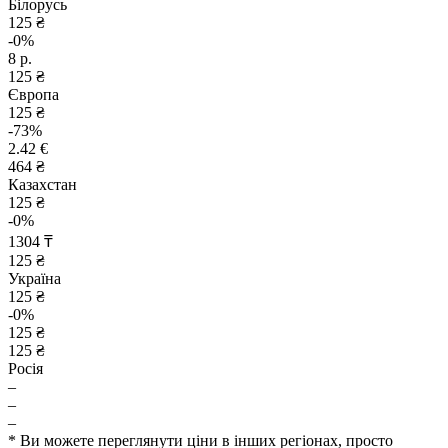
Білорусь
125 ₴
-0%
8 р.
125 ₴
Європа
125 ₴
-73%
2.42 €
464 ₴
Казахстан
125 ₴
-0%
1304 ₸
125 ₴
Україна
125 ₴
-0%
125 ₴
125 ₴
Росія
–
–
–
* Ви можете переглянути ціни в інших регіонах, просто