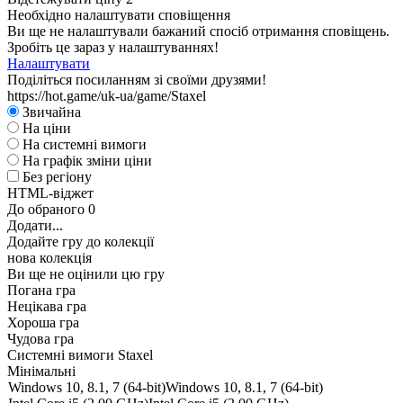
Необхідно налаштувати сповіщення
Ви ще не налаштували бажаний спосіб отримання сповіщень.
Зробіть це зараз у налаштуваннях!
Налаштувати
Поділіться посиланням зі своїми друзями!
https://hot.game/uk-ua/game/Staxel
Звичайна
На ціни
На системні вимоги
На графік зміни ціни
Без регіону
HTML-віджет
До обраного
0
Додати...
Додайте гру до колекції
нова колекція
Ви ще не оцінили цю гру
Погана гра
Нецікава гра
Хороша гра
Чудова гра
Системні вимоги Staxel
Мінімальні
Windows 10, 8.1, 7 (64-bit)
Windows 10, 8.1, 7 (64-bit)