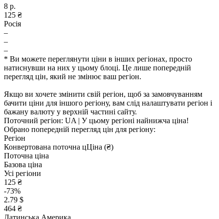
8 р.
125 ₴
Росія
–
–
–
* Ви можете переглянути ціни в інших регіонах, просто
натиснувши на них у цьому блоці. Це лише попередній
перегляд цін, який не змінює ваш регіон.
Якщо ви хочете змінити свій регіон, щоб за замовчуванням
бачити ціни для іншого регіону, вам слід налаштувати регіон і
бажану валюту у верхній частині сайту.
Поточний регіон:
UA
| У цьому регіоні найнижча ціна!
Обрано попередній перегляд цін для регіону:
Регіон
Конвертована поточна ц
Ц
іна (₴)
Поточна ціна
Базова ціна
Усі регіони
125 ₴
-73%
2.79 $
464 ₴
Латинська Америка