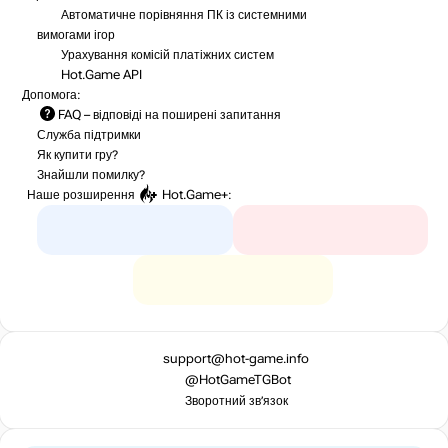
Автоматичне порівняння ПК із системними
вимогами ігор
Урахування комісій
платіжних систем
Hot.Game API
Допомога:
FAQ
– відповіді на поширені запитання
Служба підтримки
Як купити гру?
Знайшли помилку?
Наше розширення
Hot.Game+
:
support@hot-game.info
@HotGameTGBot
Зворотний зв’язок