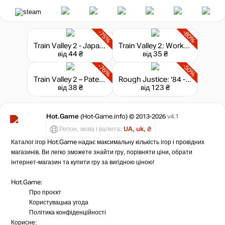
-75%
-80%
Train Valley 2 - Japanese Trails
Train Valley 2: Workshop Gems - Ruby
від 44 ₴
від 35 ₴
-76%
-50%
Train Valley 2 – Patent Pending
Rough Justice: '84 - Supporter Pack
від 38 ₴
від 123 ₴
Hot.Game
(Hot-Game.info) © 2013-2026
v4.1
Регіон, мова і валюта:
UA, uk, ₴
Каталог ігор Hot.Game надає максимальну кількість ігор і провідних
магазинів. Ви легко зможете знайти гру, порівняти ціни, обрати
інтернет-магазин та купити гру за вигідною ціною!
Hot.Game:
Про проєкт
Користувацька угода
Політика конфіденційності
Корисне: