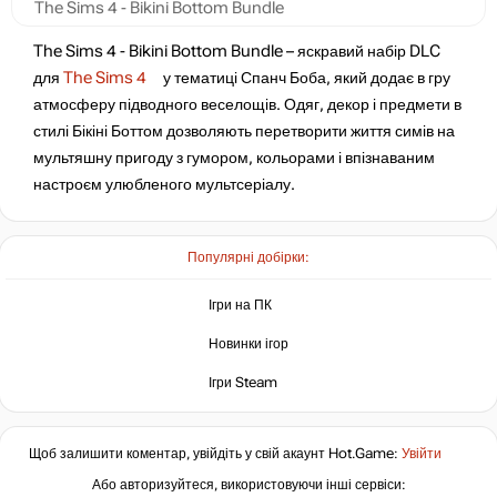
The Sims 4 - Bikini Bottom Bundle
The Sims 4 - Bikini Bottom Bundle – яскравий набір DLC
для
The Sims 4
у тематиці Спанч Боба, який додає в гру
атмосферу підводного веселощів. Одяг, декор і предмети в
стилі Бікіні Боттом дозволяють перетворити життя симів на
мультяшну пригоду з гумором, кольорами і впізнаваним
настроєм улюбленого мультсеріалу.
Популярні добірки:
Ігри на ПК
Новинки ігор
Ігри Steam
Щоб залишити коментар, увійдіть у свій акаунт
Hot.Game
:
Увійти
Або авторизуйтеся, використовуючи інші сервіси: