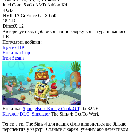
Intel Core i5 або AMD Athlon X4
4 GB
NVIDIA GeForce GTX 650
18 GB
DirectX 12
Авторизуйтеся
, щоб виконати перевірку конфігурації вашого
ПК
Популярні добірки:
Ігри на ПК
Новинки ігор
Ігри Steam
Новинка:
SpongeBob: Krusty Cook-Off
від 325 ₴
Каталог
DLC, Simulator
The Sims 4: Get To Work
Тепер у грі The Sims 4 для ваших сімів відкриється ще більше
перспектив у кар'єрі. Станьте лікарем, ученим або детективом