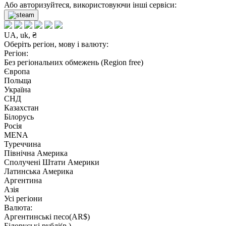
Або авторизуйтеся, використовуючи інші сервіси:
UA, uk, ₴
Оберіть регіон, мову і валюту:
Регіон:
Без регіональних обмежень (Region free)
Європа
Польща
Україна
СНД
Казахстан
Білорусь
Росія
MENA
Туреччина
Північна Америка
Сполучені Штати Америки
Латинська Америка
Аргентина
Азія
Усі регіони
Валюта:
Аргентинські песо(AR$)
Білоруські рублі(р.)