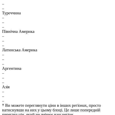
–
–
Туреччина
–
–
–
Північна Америка
–
–
–
Латинська Америка
–
–
–
Аргентина
–
–
–
Азія
–
–
–
* Ви можете переглянути ціни в інших регіонах, просто
натиснувши на них у цьому блоці. Це лише попередній
перегляд цін, який не змінює ваш регіон.