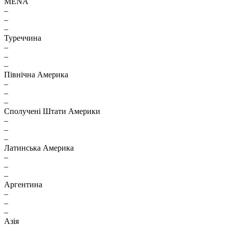
MENA
–
–
–
Туреччина
–
–
–
Північна Америка
–
–
–
Сполучені Штати Америки
–
–
–
Латинська Америка
–
–
–
Аргентина
–
–
–
Азія