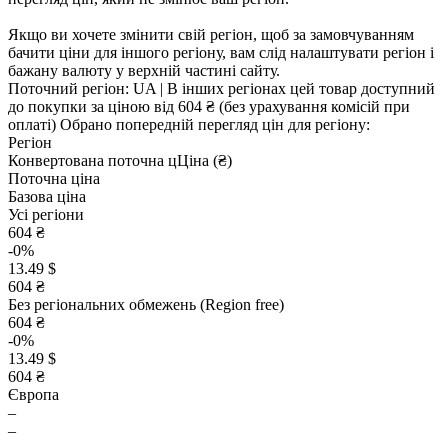
Якщо ви хочете змінити свій регіон, щоб за замовчуванням
бачити ціни для іншого регіону, вам слід налаштувати регіон і
бажану валюту у верхній частині сайту.
Поточний регіон:
UA
| В інших регіонах цей товар доступний
до покупки за ціною
від 604 ₴
(без урахування комісій при
оплаті)
Обрано попередній перегляд цін для регіону:
Регіон
Конвертована поточна ц
Ц
іна (₴)
Поточна ціна
Базова ціна
Усі регіони
604 ₴
-0%
13.49 $
604 ₴
Без регіональних обмежень (Region free)
604 ₴
-0%
13.49 $
604 ₴
Європа
–
–