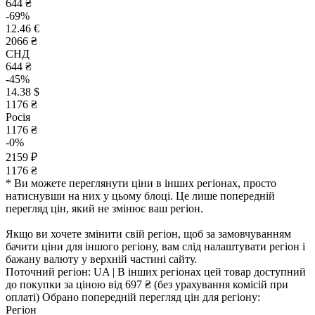
644 ₴
-69%
12.46 €
2066 ₴
СНД
644 ₴
-45%
14.38 $
1176 ₴
Росія
1176 ₴
-0%
2159 ₽
1176 ₴
* Ви можете переглянути ціни в інших регіонах, просто
натиснувши на них у цьому блоці. Це лише попередній
перегляд цін, який не змінює ваш регіон.
Якщо ви хочете змінити свій регіон, щоб за замовчуванням
бачити ціни для іншого регіону, вам слід налаштувати регіон і
бажану валюту у верхній частині сайту.
Поточний регіон:
UA
| В інших регіонах цей товар доступний
до покупки за ціною
від 697 ₴
(без урахування комісій при
оплаті)
Обрано попередній перегляд цін для регіону:
Регіон