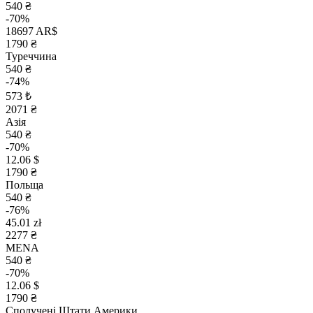
540 ₴
-70%
18697 AR$
1790 ₴
Туреччина
540 ₴
-74%
573 ₺
2071 ₴
Азія
540 ₴
-70%
12.06 $
1790 ₴
Польща
540 ₴
-76%
45.01 zł
2277 ₴
MENA
540 ₴
-70%
12.06 $
1790 ₴
Сполучені Штати Америки