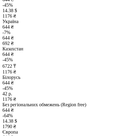
-45%
14.38 $
1176 ₴
Україна
644 ₴
-7%
644 ₴
692 ₴
Казахстан
644 ₴
-45%
6722 ₸
1176 ₴
Білорусь
644 ₴
-45%
42 р.
1176 ₴
Без регіональних обмежень (Region free)
644 ₴
-64%
14.38 $
1790 ₴
Європа