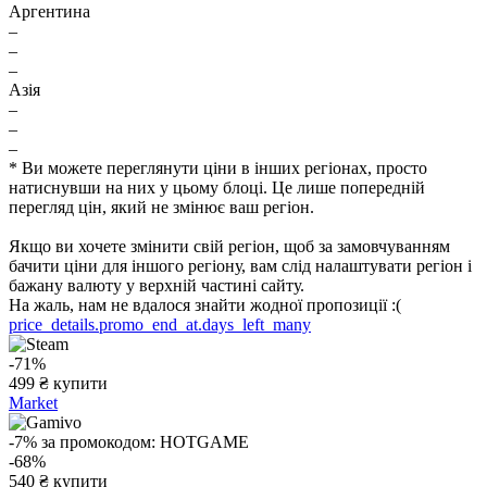
Аргентина
–
–
–
Азія
–
–
–
* Ви можете переглянути ціни в інших регіонах, просто
натиснувши на них у цьому блоці. Це лише попередній
перегляд цін, який не змінює ваш регіон.
Якщо ви хочете змінити свій регіон, щоб за замовчуванням
бачити ціни для іншого регіону, вам слід налаштувати регіон і
бажану валюту у верхній частині сайту.
На жаль, нам не вдалося знайти жодної пропозиції :(
price_details.promo_end_at.days_left_many
-71%
499
₴
купити
Market
-7%
за промокодом:
HOTGAME
-68%
540
₴
купити