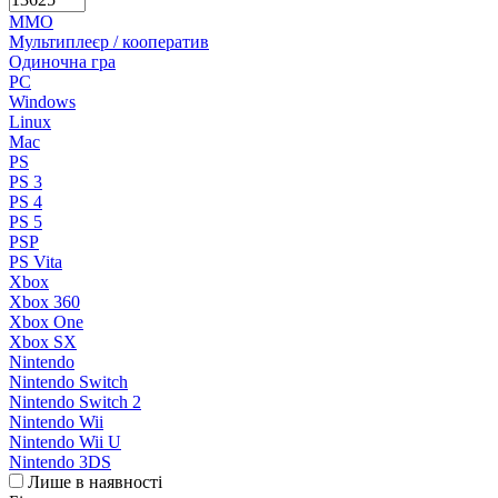
MMO
Мультиплеєр / кооператив
Одиночна гра
PC
Windows
Linux
Mac
PS
PS 3
PS 4
PS 5
PSP
PS Vita
Xbox
Xbox 360
Xbox One
Xbox SX
Nintendo
Nintendo Switch
Nintendo Switch 2
Nintendo Wii
Nintendo Wii U
Nintendo 3DS
Лише в наявності