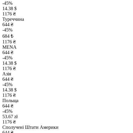
-45%
14.38 $
1176 ₴
Туреччина
644 ₴
-45%
684 ₺
1176 ₴
MENA
644 ₴
-45%
14.38 $
1176 ₴
Азія
644 ₴
-45%
14.38 $
1176 ₴
Польща
644 ₴
-45%
53.67 zł
1176 ₴
Сполучені Штати Америки
644 ₴