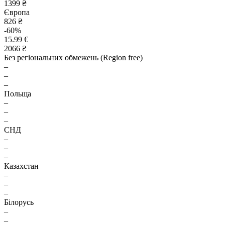
1399 ₴
Європа
826 ₴
-60%
15.99 €
2066 ₴
Без регіональних обмежень (Region free)
–
–
–
Польща
–
–
–
СНД
–
–
–
Казахстан
–
–
–
Білорусь
–
–