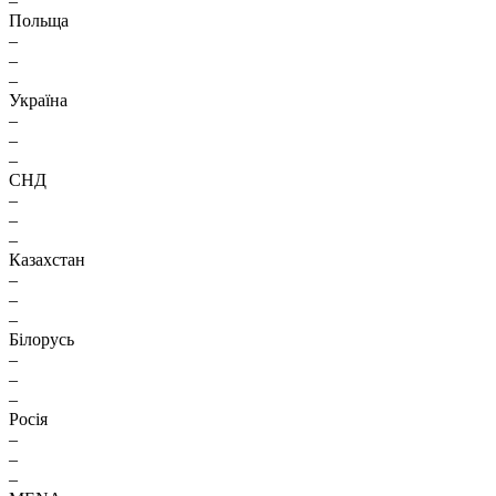
–
Польща
–
–
–
Україна
–
–
–
СНД
–
–
–
Казахстан
–
–
–
Білорусь
–
–
–
Росія
–
–
–