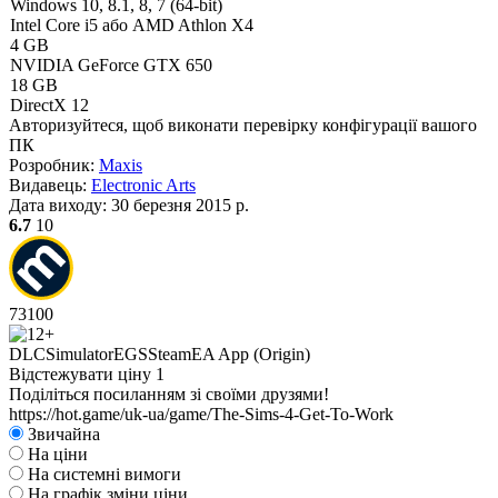
Windows 10, 8.1, 8, 7 (64-bit)
Intel Core i5 або AMD Athlon X4
4 GB
NVIDIA GeForce GTX 650
18 GB
DirectX 12
Авторизуйтеся
, щоб виконати перевірку конфігурації вашого
ПК
Розробник:
Maxis
Видавець:
Electronic Arts
Дата виходу:
30 березня 2015 р.
6.7
10
73
100
DLC
Simulator
EGS
Steam
EA App (Origin)
Відстежувати ціну
1
Поділіться посиланням зі своїми друзями!
https://hot.game/uk-ua/game/The-Sims-4-Get-To-Work
Звичайна
На ціни
На системні вимоги
На графік зміни ціни