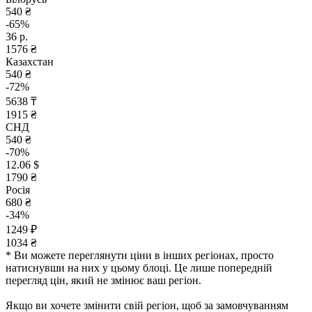
540 ₴
-65%
36 р.
1576 ₴
Казахстан
540 ₴
-72%
5638 ₸
1915 ₴
СНД
540 ₴
-70%
12.06 $
1790 ₴
Росія
680 ₴
-34%
1249 ₽
1034 ₴
* Ви можете переглянути ціни в інших регіонах, просто
натиснувши на них у цьому блоці. Це лише попередній
перегляд цін, який не змінює ваш регіон.
Якщо ви хочете змінити свій регіон, щоб за замовчуванням