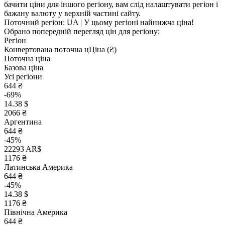
бачити ціни для іншого регіону, вам слід налаштувати регіон і
бажану валюту у верхній частині сайту.
Поточний регіон:
UA
| У цьому регіоні найнижча ціна!
Обрано попередній перегляд цін для регіону:
Регіон
Конвертована поточна ц
Ц
іна (₴)
Поточна ціна
Базова ціна
Усі регіони
644 ₴
-69%
14.38 $
2066 ₴
Аргентина
644 ₴
-45%
22293 AR$
1176 ₴
Латинська Америка
644 ₴
-45%
14.38 $
1176 ₴
Північна Америка
644 ₴