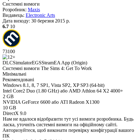
Системні вимоги
Розробник:
Maxis
Видавець:
Electronic Arts
Дата виходу:
30 березня 2015 р.
6.7
10
73
100
DLC
Simulator
EGS
Steam
EA App (Origin)
Системні вимоги The Sims 4: Get To Work
Мінімальні
Рекомендовані
Windows 8.1, 8, 7 SP1, Vista SP2, XP SP3 (64-bit)
Intel Core2 Duo (1.80 GHz) або AMD Athlon 64 X2 4000+
2 GB
NVIDIA GeForce 6600 або ATI Radeon X1300
10 GB
DirectX 9.0
Нам не вдалося відобразити тут усі вимоги розробника. Будь
ласка, уточніть системні вимоги на офіційному сайті.
Авторизуйтеся
, щоб виконати перевірку конфігурації вашого
ПК