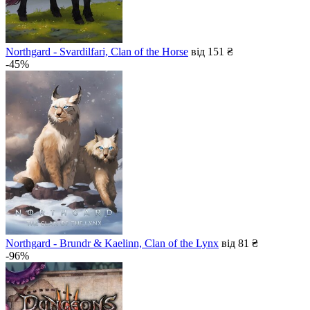
Northgard - Svardilfari, Clan of the Horse
від 151 ₴
-45%
Northgard - Brundr & Kaelinn, Clan of the Lynx
від 81 ₴
-96%