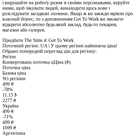
і вирушайте на роботу разом зі своїми персонажами, керуйте
ними, щоб лікувати людей, винаходити щось нове і
розслідувати загадкові злочини. Якщо ж ви завжди мріяли про
власний бізнес, то з доповненням Get To Work ви зможете
відкрити абсолютно будь-який заклад, будь-то пекарня,
магазин або галерея.
Придбати The Sims 4: Get To Work
Поточний регіон:
UA
| У цьому регіоні найнижча ціна!
Обрано попередній перегляд цін для регіону:
Регіон
Конвертована поточна ц
Ц
іна (₴)
Поточна ціна
Базова ціна
Усі регіони
499 ₴
-78%
11.15 $
2277 ₴
Україна
499 ₴
-71%
499 ₴
1699 ₴
Аргентина