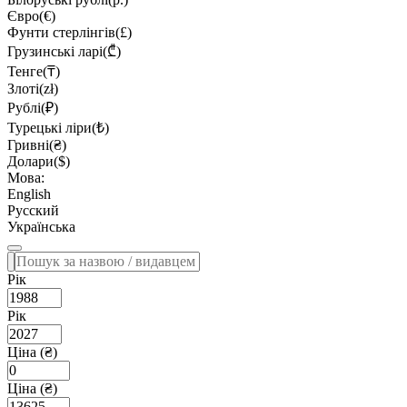
Євро(€)
Фунти стерлінгів(£)
Грузинські ларі(₾)
Тенге(₸)
Злоті(zł)
Рублі(₽)
Турецькі ліри(₺)
Гривні(₴)
Долари($)
Мова:
English
Русский
Українська
Рік
Рік
Ціна (₴)
Ціна (₴)