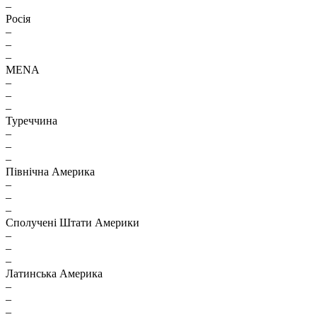
–
Росія
–
–
–
MENA
–
–
–
Туреччина
–
–
–
Північна Америка
–
–
–
Сполучені Штати Америки
–
–
–
Латинська Америка
–
–
–