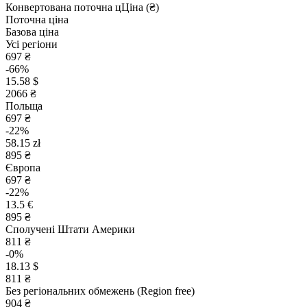
Конвертована поточна ц
Ц
іна (₴)
Поточна ціна
Базова ціна
Усі регіони
697 ₴
-66%
15.58 $
2066 ₴
Польща
697 ₴
-22%
58.15 zł
895 ₴
Європа
697 ₴
-22%
13.5 €
895 ₴
Сполучені Штати Америки
811 ₴
-0%
18.13 $
811 ₴
Без регіональних обмежень (Region free)
904 ₴