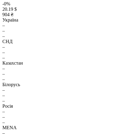
-0%
20.19 $
904 ₴
Україна
–
–
–
СНД
–
–
–
Казахстан
–
–
–
Білорусь
–
–
–
Росія
–
–
–
MENA
–