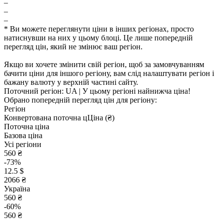
–
–
–
* Ви можете переглянути ціни в інших регіонах, просто
натиснувши на них у цьому блоці. Це лише попередній
перегляд цін, який не змінює ваш регіон.
Якщо ви хочете змінити свій регіон, щоб за замовчуванням
бачити ціни для іншого регіону, вам слід налаштувати регіон і
бажану валюту у верхній частині сайту.
Поточний регіон:
UA
| У цьому регіоні найнижча ціна!
Обрано попередній перегляд цін для регіону:
Регіон
Конвертована поточна ц
Ц
іна (₴)
Поточна ціна
Базова ціна
Усі регіони
560 ₴
-73%
12.5 $
2066 ₴
Україна
560 ₴
-60%
560 ₴