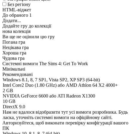
Без регіону
HTML-віджет
До обраного
1
Додати...
Додайте гру до колекції
нова колекція
Ви ще не оцінили цю гру
Погана гра
Нецікава гра
Хороша гра
Чудова гра
Системні вимоги The Sims 4: Get To Work
Мінімальні
Рекомендовані
Windows 8.1, 8, 7 SP1, Vista SP2, XP SP3 (64-bit)
Intel Core2 Duo (1.80 GHz) або AMD Athlon 64 X2 4000+
2 GB
NVIDIA GeForce 6600 або ATI Radeon X1300
10 GB
DirectX 9.0
Нам не вдалося відобразити тут усі вимоги розробника. Будь
ласка, уточніть системні вимоги на офіційному сайті.
Авторизуйтеся
, щоб виконати перевірку конфігурації вашого
ПК
Windows 10, 8.1, 8, 7 (64-bit)