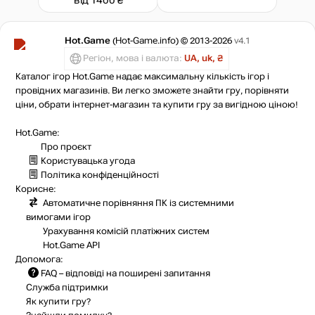
Hot.Game
(Hot-Game.info) © 2013-2026
v4.1
Регіон, мова і валюта:
UA, uk, ₴
Каталог ігор Hot.Game надає максимальну кількість ігор і
провідних магазинів. Ви легко зможете знайти гру, порівняти
ціни, обрати інтернет-магазин та купити гру за вигідною ціною!
Hot.Game:
Про проєкт
Користувацька угода
Політика конфіденційності
Корисне:
Автоматичне порівняння ПК із системними
вимогами ігор
Урахування комісій
платіжних систем
Hot.Game API
Допомога:
FAQ
– відповіді на поширені запитання
Служба підтримки
Як купити гру?