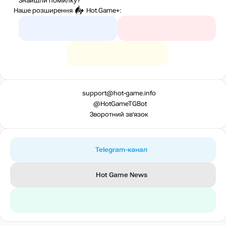
Знайшли помилку?
Наше розширення
Hot.Game+
:
support@hot-game.info
@HotGameTGBot
Зворотний зв’язок
Telegram-канал
Hot Game News