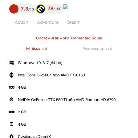
78
7.3
100
10
Action
Adventure
Steam
Системні вимоги Tormented Souls
Мінімальні
Рекомендовані
Windows 10, 8, 7 (64-bit)
Intel Core i5-2500K або AMD FX-8150
4 GB
NVIDIA GeForce GTX 550 Ti або AMD Radeon HD 6790
2 GB
4 GB
Сумісна з DirectX