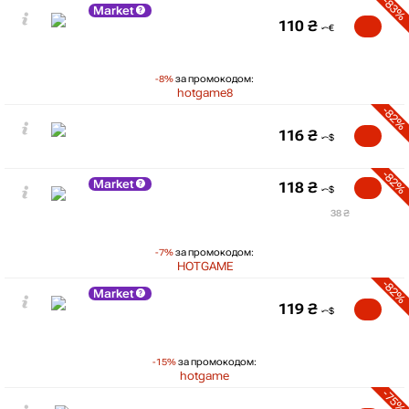
-83%
Market
110
₴
-8%
за промокодом:
hotgame8
-82%
116
₴
-82%
Market
118
₴
38 ₴
-7%
за промокодом:
HOTGAME
-82%
Market
119
₴
-15%
за промокодом:
hotgame
-75%