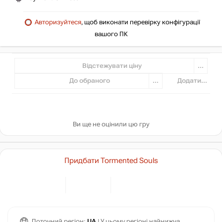
Авторизуйтеся
, щоб виконати перевірку конфігурації
вашого ПК
Відстежувати ціну
...
До обраного
...
Додати...
Ви ще не оцінили цю гру
Придбати Tormented Souls
Поточний регіон:
UA
| У цьому регіоні найнижча