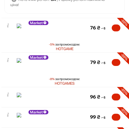
ціна!
-88%
Market
76
₴
-5%
за промокодом:
HOTGAME
-88%
Market
79
₴
-8%
за промокодом:
HOTGAMES
-85%
96
₴
-85%
Market
99
₴