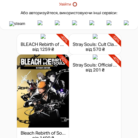
Увійти
Або авторизуйтеся, використовуючи інші сервіси:
-45%
-58%
BLEACH Rebirth of Souls - Deluxe Edition
Stray Souls: Cult Classic Edition
від 1259 ₴
від 570 ₴
-50%
-40%
Stray Souls: Official Soundtrack
від 201 ₴
Bleach Rebirth of Souls - Ultimate Edition
від 1400 ₴