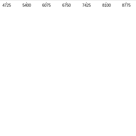
4725
5400
6075
6750
7425
8100
8775