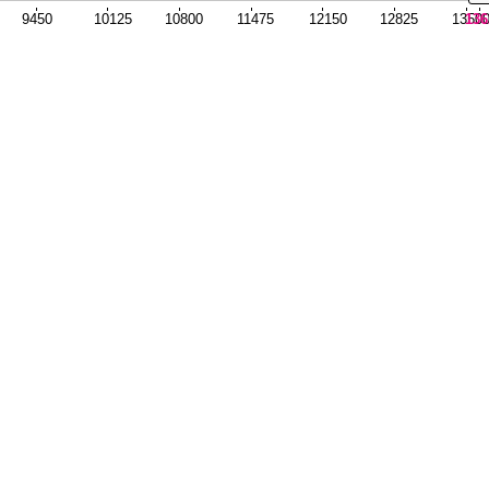
9450
10125
10800
11475
12150
12825
1350
136