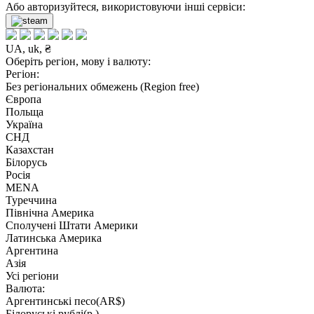
Або авторизуйтеся, використовуючи інші сервіси:
UA, uk, ₴
Оберіть регіон, мову і валюту:
Регіон:
Без регіональних обмежень (Region free)
Європа
Польща
Україна
СНД
Казахстан
Білорусь
Росія
MENA
Туреччина
Північна Америка
Сполучені Штати Америки
Латинська Америка
Аргентина
Азія
Усі регіони
Валюта:
Аргентинські песо(AR$)
Білоруські рублі(р.)