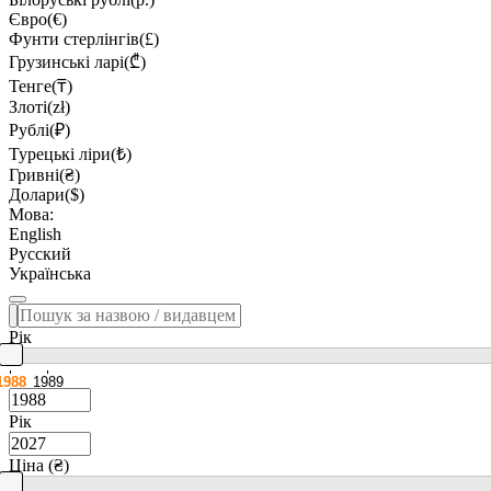
Євро(€)
Фунти стерлінгів(£)
Грузинські ларі(₾)
Тенге(₸)
Злоті(zł)
Рублі(₽)
Турецькі ліри(₺)
Гривні(₴)
Долари($)
Мова:
English
Русский
Українська
Рік
1988
1989
Рік
Ціна (₴)