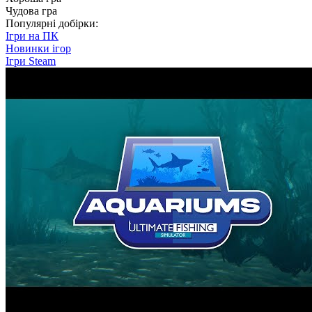
Чудова гра
Популярні добірки:
Ігри на ПК
Новинки ігор
Ігри Steam