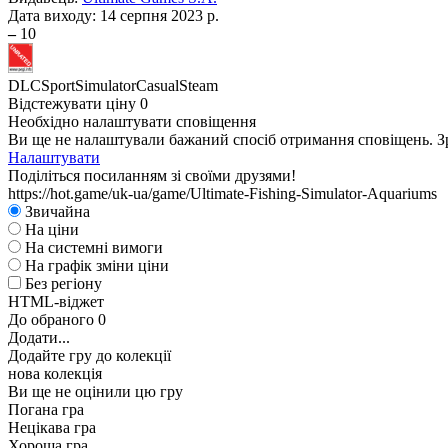
Дата виходу:
14 серпня 2023 р.
–
10
DLC
Sport
Simulator
Casual
Steam
Відстежувати ціну
0
Необхідно налаштувати сповіщення
Ви ще не налаштували бажаний спосіб отримання сповіщень. Зр
Налаштувати
Поділіться посиланням зі своїми друзями!
https://hot.game/uk-ua/game/Ultimate-Fishing-Simulator-Aquariums
Звичайна
На ціни
На системні вимоги
На графік зміни ціни
Без регіону
HTML-віджет
До обраного
0
Додати...
Додайте гру до колекції
нова колекція
Ви ще не оцінили цю гру
Погана гра
Нецікава гра
Хороша гра