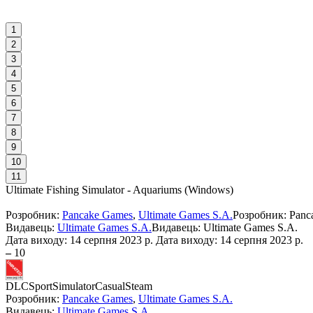
1
2
3
4
5
6
7
8
9
10
11
Ultimate Fishing Simulator - Aquariums
(
Windows
)
Розробник:
Pancake Games
,
Ultimate Games S.A.
Розробник: Panc
Видавець:
Ultimate Games S.A.
Видавець: Ultimate Games S.A.
Дата виходу:
14 серпня 2023 р.
Дата виходу: 14 серпня 2023 р.
–
10
DLC
Sport
Simulator
Casual
Steam
Розробник:
Pancake Games
,
Ultimate Games S.A.
Видавець:
Ultimate Games S.A.