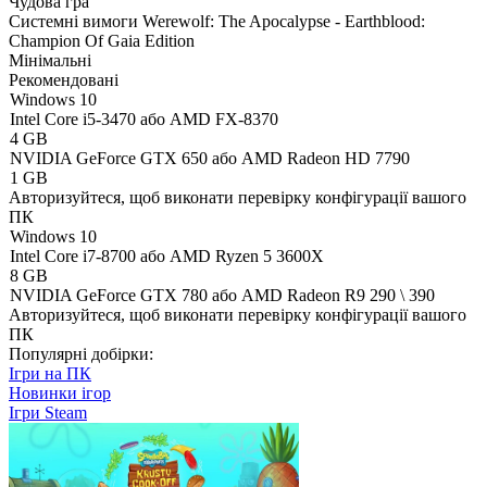
Чудова гра
Системні вимоги Werewolf: The Apocalypse - Earthblood:
Champion Of Gaia Edition
Мінімальні
Рекомендовані
Windows 10
Intel Core i5-3470 або AMD FX-8370
4 GB
NVIDIA GeForce GTX 650 або AMD Radeon HD 7790
1 GB
Авторизуйтеся
, щоб виконати перевірку конфігурації вашого
ПК
Windows 10
Intel Core i7-8700 або AMD Ryzen 5 3600X
8 GB
NVIDIA GeForce GTX 780 або AMD Radeon R9 290 \ 390
Авторизуйтеся
, щоб виконати перевірку конфігурації вашого
ПК
Популярні добірки:
Ігри на ПК
Новинки ігор
Ігри Steam