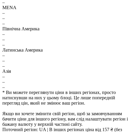
–
MENA
–
–
–
Північна Америка
–
–
–
Латинська Америка
–
–
–
Азія
–
–
–
* Ви можете переглянути ціни в інших регіонах, просто
натиснувши на них у цьому блоці. Це лише попередній
перегляд цін, який не змінює ваш регіон.
Якщо ви хочете змінити свій регіон, щоб за замовчуванням
бачити ціни для іншого регіону, вам слід налаштувати регіон і
бажану валюту у верхній частині сайту.
Поточний регіон:
UA
| В інших регіонах ціна
від 157 ₴
(без