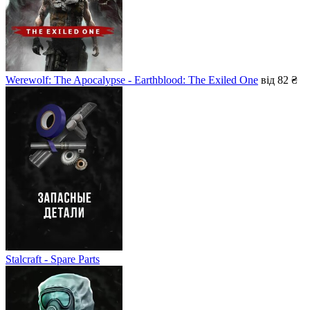
Werewolf: The Apocalypse - Earthblood: The Exiled One
від 82 ₴
Stalcraft - Spare Parts