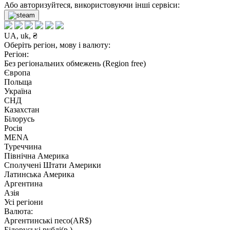
Або авторизуйтеся, використовуючи інші сервіси:
UA, uk, ₴
Оберіть регіон, мову і валюту:
Регіон:
Без регіональних обмежень (Region free)
Європа
Польща
Україна
СНД
Казахстан
Білорусь
Росія
MENA
Туреччина
Північна Америка
Сполучені Штати Америки
Латинська Америка
Аргентина
Азія
Усі регіони
Валюта:
Аргентинські песо(AR$)
Білоруські рублі(р.)