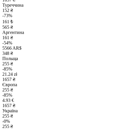
Туреччина
152 ₴
-73%
161 ₺
565 ₴
Аргентина
161 ₴
-54%
5566 AR$
348 ₴
Польща
255 ₴
-85%
21.24 zł
1657 ₴
Європа
255 ₴
-85%
4.93 €
1657 ₴
Україна
255 ₴
-0%
255 ₴