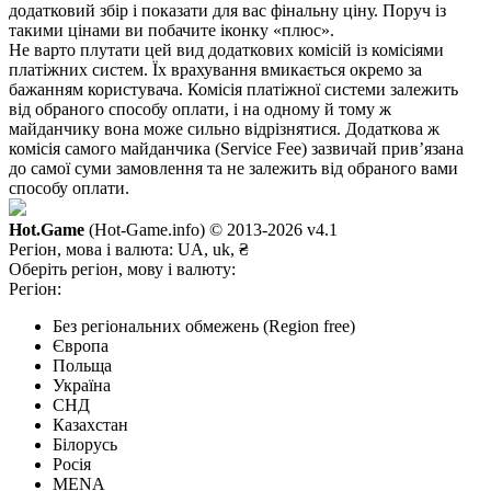
додатковий збір і показати для вас фінальну ціну. Поруч із
такими цінами ви побачите іконку «плюс».
Не варто плутати цей вид додаткових комісій із комісіями
платіжних систем. Їх врахування вмикається окремо за
бажанням користувача. Комісія платіжної системи залежить
від обраного способу оплати, і на одному й тому ж
майданчику вона може сильно відрізнятися. Додаткова ж
комісія самого майданчика (Service Fee) зазвичай прив’язана
до самої суми замовлення та не залежить від обраного вами
способу оплати.
Hot.Game
(Hot-Game.info) © 2013-2026
v4.1
Регіон, мова і валюта:
UA, uk, ₴
Оберіть регіон, мову і валюту:
Регіон:
Без регіональних обмежень (Region free)
Європа
Польща
Україна
СНД
Казахстан
Білорусь
Росія
MENA