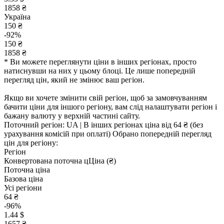
1858 ₴
Україна
150 ₴
-92%
150 ₴
1858 ₴
* Ви можете переглянути ціни в інших регіонах, просто
натиснувши на них у цьому блоці. Це лише попередній
перегляд цін, який не змінює ваш регіон.
Якщо ви хочете змінити свій регіон, щоб за замовчуванням
бачити ціни для іншого регіону, вам слід налаштувати регіон і
бажану валюту у верхній частині сайту.
Поточний регіон:
UA
| В інших регіонах ціна
від 64 ₴
(без
урахування комісій при оплаті)
Обрано попередній перегляд
цін для регіону:
Регіон
Конвертована поточна ц
Ц
іна (₴)
Поточна ціна
Базова ціна
Усі регіони
64 ₴
-96%
1.44 $
1657 ₴