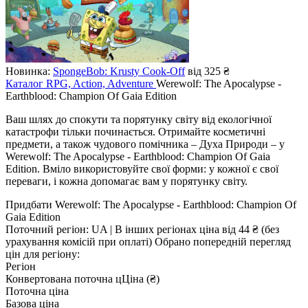
Новинка:
SpongeBob: Krusty Cook-Off
від 325 ₴
Каталог
RPG, Action, Adventure
Werewolf: The Apocalypse -
Earthblood: Champion Of Gaia Edition
Ваш шлях до спокути та порятунку світу від екологічної
катастрофи тільки починається. Отримайте косметичні
предмети, а також чудового помічника – Духа Природи – у
Werewolf: The Apocalypse - Earthblood: Champion Of Gaia
Edition. Вміло використовуйте свої форми: у кожної є свої
переваги, і кожна допомагає вам у порятунку світу.
Придбати Werewolf: The Apocalypse - Earthblood: Champion Of
Gaia Edition
Поточний регіон:
UA
| В інших регіонах ціна
від 44 ₴
(без
урахування комісій при оплаті)
Обрано попередній перегляд
цін для регіону:
Регіон
Конвертована поточна ц
Ц
іна (₴)
Поточна ціна
Базова ціна