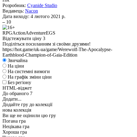
Розробник:
Cyanide Studio
Видавець:
Nacon
Дата виходу:
4 лютого 2021 р.
–
10
RPG
Action
Adventure
EGS
Відстежувати ціну
3
Поділіться посиланням зі своїми друзями!
https://hot.game/uk-ua/game/Werewolf-The-Apocalypse-
Earthblood-Champion-of-Gaia-Edition
Звичайна
На ціни
На системні вимоги
На графік зміни ціни
Без регіону
HTML-віджет
До обраного
7
Додати...
Додайте гру до колекції
нова колекція
Ви ще не оцінили цю гру
Погана гра
Нецікава гра
Хороша гра