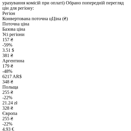
урахування комісій при оплаті)
Обрано попередній перегляд
цін для регіону:
Регіон
Конвертована поточна ц
Ц
іна (₴)
Поточна ціна
Базова ціна
Усі регіони
157 ₴
-59%
3.51 $
381 ₴
Аргентина
179 ₴
-48%
6217 AR$
348 ₴
Польща
255 ₴
-22%
21.24 zł
328 ₴
Європа
255 ₴
-22%
4.93 €