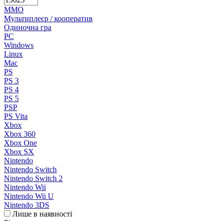
MMO
Мультиплеєр / кооператив
Одиночна гра
PC
Windows
Linux
Mac
PS
PS 3
PS 4
PS 5
PSP
PS Vita
Xbox
Xbox 360
Xbox One
Xbox SX
Nintendo
Nintendo Switch
Nintendo Switch 2
Nintendo Wii
Nintendo Wii U
Nintendo 3DS
Лише в наявності