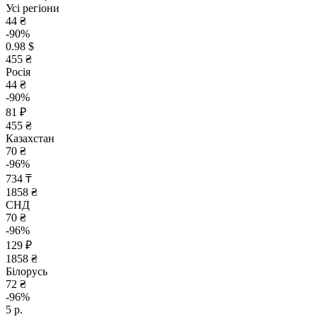
Усі регіони
44 ₴
-90%
0.98 $
455 ₴
Росія
44 ₴
-90%
81 ₽
455 ₴
Казахстан
70 ₴
-96%
734 ₸
1858 ₴
СНД
70 ₴
-96%
129 ₽
1858 ₴
Білорусь
72 ₴
-96%
5 р.