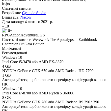
Інфо
Системні вимоги
Розробник:
Cyanide Studio
Видавець:
Nacon
Дата виходу:
4 лютого 2021 р.
–
10
RPG
Action
Adventure
EGS
Системні вимоги Werewolf: The Apocalypse - Earthblood:
Champion Of Gaia Edition
Мінімальні
Рекомендовані
Windows 10
Intel Core i5-3470 або AMD FX-8370
4 GB
NVIDIA GeForce GTX 650 або AMD Radeon HD 7790
1 GB
Авторизуйтеся
, щоб виконати перевірку конфігурації вашого
ПК
Windows 10
Intel Core i7-8700 або AMD Ryzen 5 3600X
8 GB
NVIDIA GeForce GTX 780 або AMD Radeon R9 290 \ 390
Авторизуйтеся
, щоб виконати перевірку конфігурації вашого
ПК