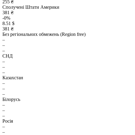
255 ₴
Сполучені Штати Америки
381 ₴
-0%
8.51 $
381 ₴
Без регіональних обмежень (Region free)
–
–
–
СНД
–
–
–
Казахстан
–
–
–
Білорусь
–
–
–
Росія
–
–