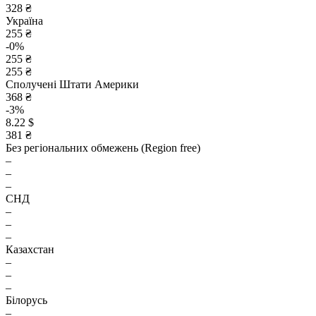
328 ₴
Україна
255 ₴
-0%
255 ₴
255 ₴
Сполучені Штати Америки
368 ₴
-3%
8.22 $
381 ₴
Без регіональних обмежень (Region free)
–
–
–
СНД
–
–
–
Казахстан
–
–
–
Білорусь
–