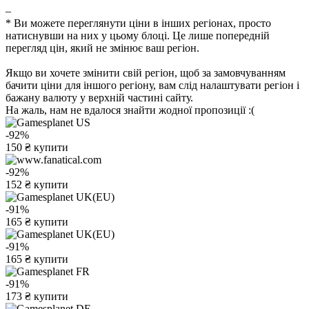
–
* Ви можете переглянути ціни в інших регіонах, просто
натиснувши на них у цьому блоці. Це лише попередній
перегляд цін, який не змінює ваш регіон.
Якщо ви хочете змінити свій регіон, щоб за замовчуванням
бачити ціни для іншого регіону, вам слід налаштувати регіон і
бажану валюту у верхній частині сайту.
На жаль, нам не вдалося знайти жодної пропозиції :(
-92%
150
₴
купити
-92%
152
₴
купити
-91%
165
₴
купити
-91%
165
₴
купити
-91%
173
₴
купити