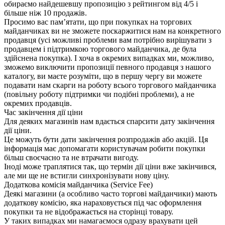
обираємо найдешевшу пропозицію з рейтингом від 4/5 і
більше ніж 10 продажів.
Просимо вас пам’ятати, що при покупках на торгових
майданчиках ви не зможете поскаржитися нам на конкретного
продавця (усі можливі проблеми вам потрібно вирішувати з
продавцем і підтримкою торгового майданчика, де була
здійснена покупка). І хоча в окремих випадках ми, можливо,
зможемо виключити пропозиції певного продавця з нашого
каталогу, ви маєте розуміти, що в першу чергу ви можете
подавати нам скарги на роботу всього торгового майданчика
(повільну роботу підтримки чи подібні проблеми), а не
окремих продавців.
Час закінчення дії ціни
Для деяких магазинів нам вдається спарсити дату закінчення
дії ціни.
Це можуть бути дати закінчення розпродажів або акцій. Ця
інформація має допомагати користувачам робити покупки
більш своєчасно та не втрачати вигоду.
Іноді може траплятися так, що термін дії ціни вже закінчився,
але ми ще не встигли синхронізувати нову ціну.
Додаткова комісія майданчика (Service Fee)
Деякі магазини (а особливо часто торгові майданчики) мають
додаткову комісію, яка нараховується під час оформлення
покупки та не відображається на сторінці товару.
У таких випадках ми намагаємося одразу врахувати цей