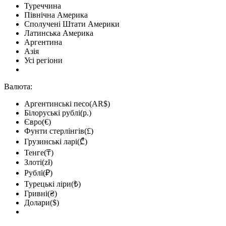
Туреччина
Північна Америка
Сполучені Штати Америки
Латинська Америка
Аргентина
Азія
Усі регіони
Валюта:
Аргентинські песо(AR$)
Білоруські рублі(р.)
Євро(€)
Фунти стерлінгів(£)
Грузинські ларі(₾)
Тенге(₸)
Злоті(zł)
Рублі(₽)
Турецькі ліри(₺)
Гривні(₴)
Долари($)