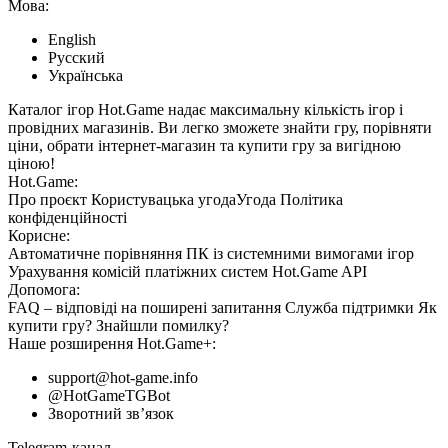
Мова:
English
Русский
Українська
Каталог ігор Hot.Game надає максимальну кількість ігор і
провідних магазинів. Ви легко зможете знайти гру, порівняти
ціни, обрати інтернет-магазин та купити гру за вигідною
ціною!
Hot.Game:
Про проєкт
Користувацька угода
Угода
Політика
конфіденційності
Корисне:
Автоматичне порівняння ПК із системними вимогами ігор
Урахування комісій
платіжних систем
Hot.Game API
Допомога:
FAQ
– відповіді на поширені запитання
Служба підтримки
Як
купити гру?
Знайшли помилку?
Наше розширення
Hot.Game+
:
support@hot-game.info
@HotGameTGBot
Зворотний зв’язок
Telegram-канал