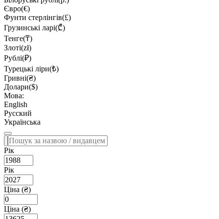
Євро(€)
Фунти стерлінгів(£)
Грузинські ларі(₾)
Тенге(₸)
Злоті(zł)
Рублі(₽)
Турецькі ліри(₺)
Гривні(₴)
Долари($)
Мова:
English
Русский
Українська
Рік
Рік
Ціна (₴)
Ціна (₴)