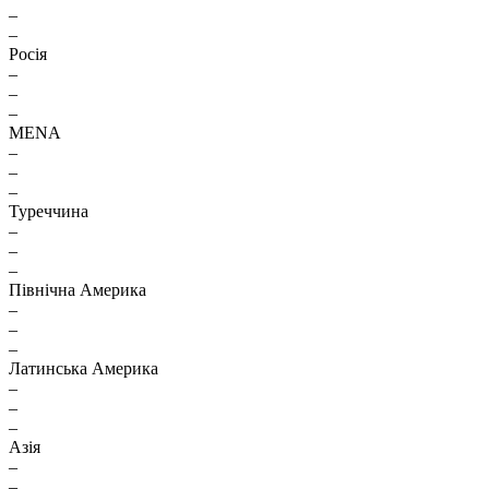
–
–
Росія
–
–
–
MENA
–
–
–
Туреччина
–
–
–
Північна Америка
–
–
–
Латинська Америка
–
–
–
Азія
–
–