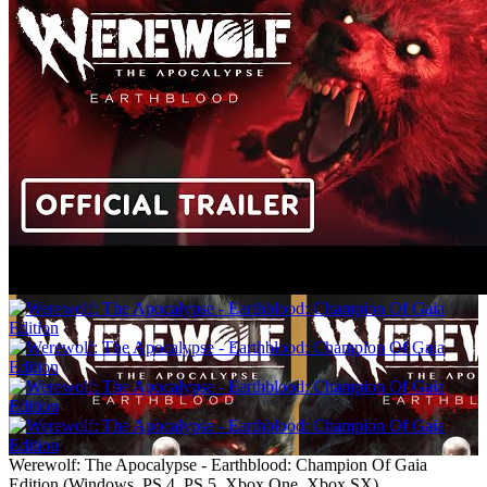
Werewolf: The Apocalypse - Earthblood: Champion Of Gaia
Edition
(
Windows, PS 4, PS 5, Xbox One, Xbox SX
)